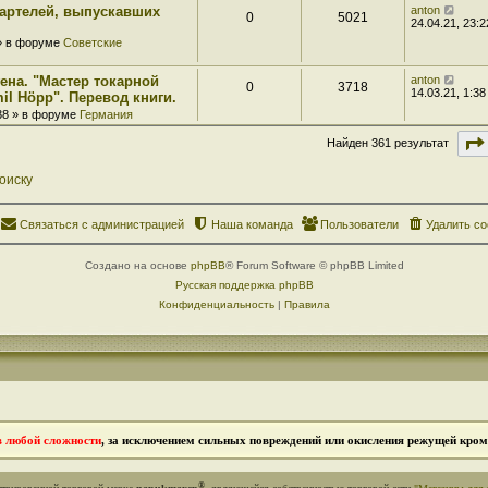
 артелей, выпускавших
anton
0
5021
24.04.21, 23:2
 » в форуме
Советские
ена. "Мастер токарной
anton
0
3718
14.03.21, 1:38
il Höpp". Перевод книги.
:38 » в форуме
Германия
Найден 361 результат
оиску
Связаться с администрацией
Наша команда
Пользователи
Удалить co
Создано на основе
phpBB
® Forum Software © phpBB Limited
Русская поддержка phpBB
Конфиденциальность
|
Правила
в любой сложности
, за исключением сильных повреждений или окисления режущей кромк
®