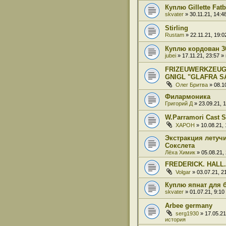
Куплю Gillette Fat
skvater
» 30.11.21, 14:
Stirling
Rustam
» 22.11.21, 19:
Куплю кордован 3
jubei
» 17.11.21, 23:57 
FRIZEUWERKZEUG
GNIGL "GLAFRA S
Олег Бритва
» 08.1
Филармоника
Григорий Д
» 23.09.21, 
W.Parramori Cast S
XAPOH
» 10.08.21,
Экстракция летучи
Сокслета
Лёха Химик
» 05.08.21,
FREDERICK. HALL.
Volgar
» 03.07.21, 
Куплю япнат для 
skvater
» 01.07.21, 9:1
Arbee germany
serg1930
» 17.05.2
история