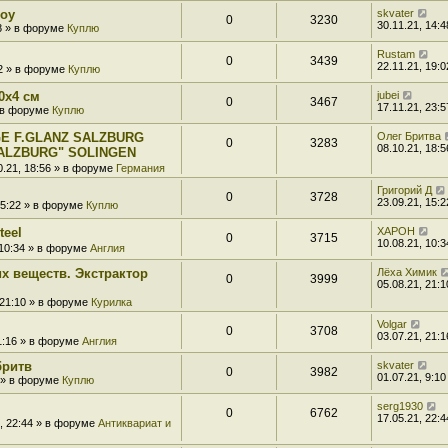
boy
skvater
0
3230
30.11.21, 14:4
48 » в форуме
Куплю
Rustam
0
3439
22.11.21, 19:0
02 » в форуме
Куплю
0x4 см
jubei
0
3467
17.11.21, 23:5
» в форуме
Куплю
E F.GLANZ SALZBURG
Олег Бритва
0
3283
08.10.21, 18:5
ALZBURG" SOLINGEN
0.21, 18:56 » в форуме
Германия
Григорий Д
0
3728
23.09.21, 15:2
15:22 » в форуме
Куплю
teel
XAPOH
0
3715
10.08.21, 10:3
 10:34 » в форуме
Англия
х веществ. Экстрактор
Лёха Химик
0
3999
05.08.21, 21:1
 21:10 » в форуме
Курилка
Volgar
0
3708
03.07.21, 21:1
21:16 » в форуме
Англия
бритв
skvater
0
3982
01.07.21, 9:10
0 » в форуме
Куплю
serg1930
0
6762
17.05.21, 22:4
1, 22:44 » в форуме
Антиквариат и