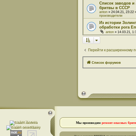
Список заводов и
бритвы в СССР
anton
» 24.04.21, 23:22
производители
Из истории Золинг
обработки рога Em
anton
» 14.03.21, 1
Перейти к расширенному п
Список форумов
Мы производим
ремонт опасных брит