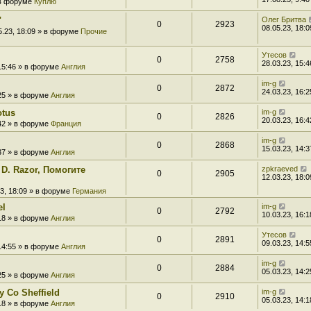
» в форуме
Куплю
"
Олег Бритва
0
2923
08.05.23, 18:0
5.23, 18:09 » в форуме
Прочие
Утесов
0
2758
28.03.23, 15:4
 15:46 » в форуме
Англия
im-g
0
2872
24.03.23, 16:2
:25 » в форуме
Англия
otus
im-g
0
2826
20.03.23, 16:4
:42 » в форуме
Франция
im-g
0
2868
15.03.23, 14:3
:37 » в форуме
Англия
 D. Razor, Помогите
zpkraeved
0
2905
12.03.23, 18:0
23, 18:09 » в форуме
Германия
el
im-g
0
2792
10.03.23, 16:1
:18 » в форуме
Англия
Утесов
0
2891
09.03.23, 14:5
 14:55 » в форуме
Англия
im-g
0
2884
05.03.23, 14:2
:25 » в форуме
Англия
 Co Sheffield
im-g
0
2910
05.03.23, 14:1
:18 » в форуме
Англия