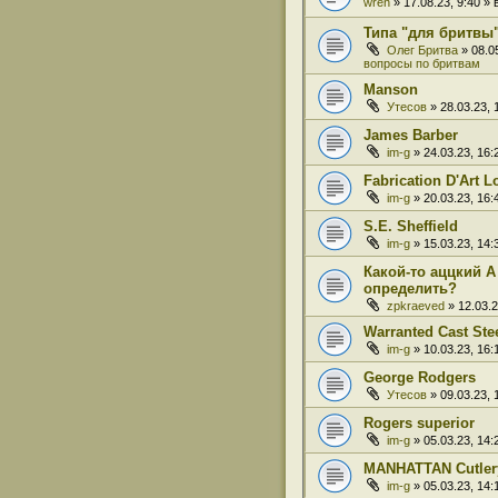
wren
» 17.08.23, 9:40 
Типа "для бритвы
Олег Бритва
» 08.0
вопросы по бритвам
Manson
Утесов
» 28.03.23,
James Barber
im-g
» 24.03.23, 16
Fabrication D'Art L
im-g
» 20.03.23, 16
S.E. Sheffield
im-g
» 15.03.23, 14
Какой-то аццкий A
определить?
zpkraeved
» 12.03.
Warranted Cast Ste
im-g
» 10.03.23, 16
George Rodgers
Утесов
» 09.03.23,
Rogers superior
im-g
» 05.03.23, 14
MANHATTAN Cutlery
im-g
» 05.03.23, 14