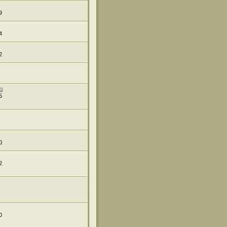
9
4
2
5
0
2
0