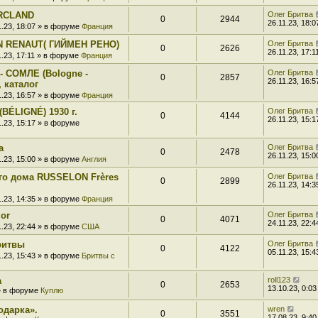
ARCLAND
Олег Бритва
0
2944
26.11.23, 18:0
1.23, 18:07 » в форуме
Франция
IN RENAUT( ГИЙМЕН РЕНО)
Олег Бритва
0
2626
26.11.23, 17:1
1.23, 17:11 » в форуме
Франция
- СОМЛЕ (Bologne -
Олег Бритва
0
2857
26.11.23, 16:5
 каталог
1.23, 16:57 » в форуме
Франция
BÉLIGNÉ) 1930 г.
Олег Бритва
0
4144
26.11.23, 15:1
1.23, 15:17 » в форуме
а
Олег Бритва
0
2478
26.11.23, 15:0
1.23, 15:00 » в форуме
Англия
ого дома RUSSELON Frères
Олег Бритва
0
2899
26.11.23, 14:3
1.23, 14:35 » в форуме
Франция
zor
Олег Бритва
0
4071
24.11.23, 22:4
1.23, 22:44 » в форуме
США
ритвы
Олег Бритва
0
4122
05.11.23, 15:4
1.23, 15:43 » в форуме
Бритвы с
а
roll123
0
2653
13.10.23, 0:03
 » в форуме
Куплю
одарка».
wren
0
3551
17.08.23, 9:40