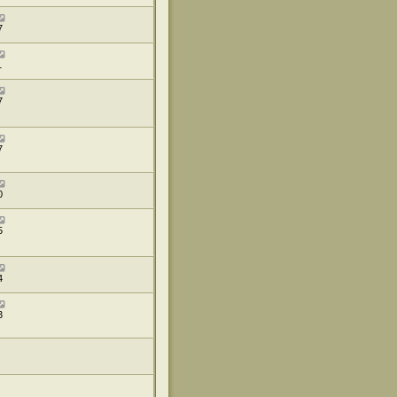
7
1
7
7
0
5
4
3