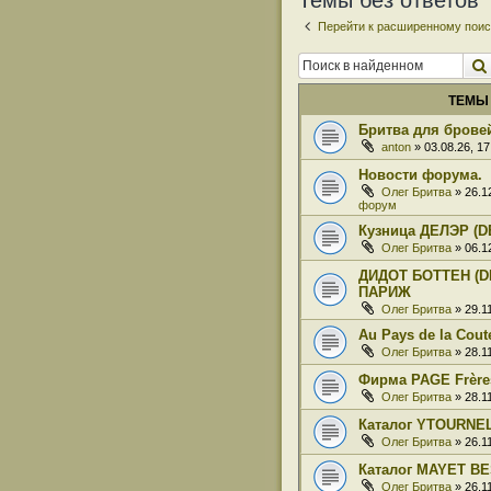
Темы без ответов
Перейти к расширенному поис
ТЕМЫ
Бритва для бровей
anton
» 03.08.26, 1
Новости форума.
Олег Бритва
» 26.1
форум
Кузница ДЕЛЭР (D
Олег Бритва
» 06.1
ДИДОТ БОТТЕН (DI
ПАРИЖ
Олег Бритва
» 29.1
Au Pays de la Coute
Олег Бритва
» 28.1
Фирма PAGE Frère
Олег Бритва
» 28.1
Каталог YTOURNE
Олег Бритва
» 26.1
Каталог MAYET BE
Олег Бритва
» 26.1