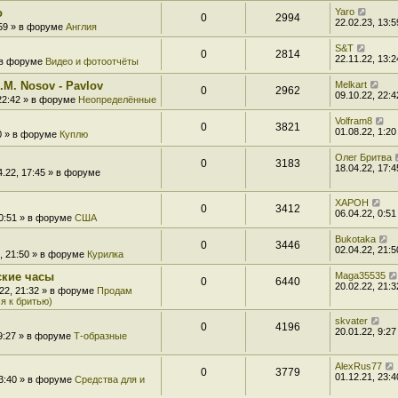
o
Yaro
0
2994
22.02.23, 13:5
:59 » в форуме
Англия
S&T
0
2814
22.11.22, 13:2
» в форуме
Видео и фотоотчёты
.M. Nosov - Pavlov
Melkart
0
2962
09.10.22, 22:4
 22:42 » в форуме
Неопределённые
Volfram8
0
3821
01.08.22, 1:20
20 » в форуме
Куплю
Олег Бритва
0
3183
18.04.22, 17:4
4.22, 17:45 » в форуме
XAPOH
0
3412
06.04.22, 0:51
 0:51 » в форуме
США
Bukotaka
0
3446
02.04.22, 21:5
2, 21:50 » в форуме
Курилка
ские часы
Maga35535
0
6440
20.02.22, 21:3
.22, 21:32 » в форуме
Продам
я к бритью)
skvater
0
4196
20.01.22, 9:27
 9:27 » в форуме
Т-образные
AlexRus77
0
3779
01.12.21, 23:4
23:40 » в форуме
Средства для и