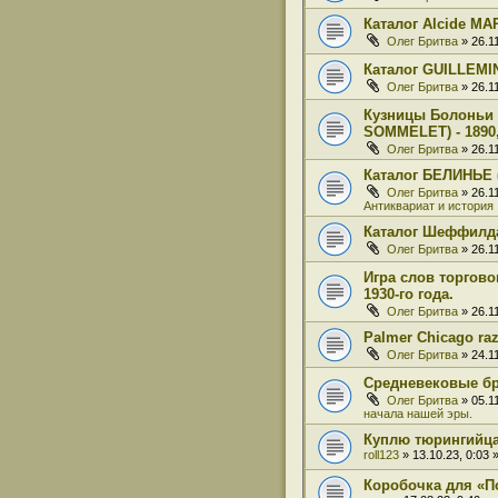
Каталог Alcide M
Олег Бритва
» 26.1
Каталог GUILLEM
Олег Бритва
» 26.1
Кузницы Болоньи 
SOMMELET) - 1890,
Олег Бритва
» 26.1
Каталог БЕЛИНЬЕ (
Олег Бритва
» 26.1
Антиквариат и история
Каталог Шеффилд
Олег Бритва
» 26.1
Игра слов торгов
1930-го года.
Олег Бритва
» 26.1
Palmer Chicago ra
Олег Бритва
» 24.1
Средневековые б
Олег Бритва
» 05.1
начала нашей эры.
Куплю тюрингийц
roll123
» 13.10.23, 0:03
Коробочка для «П