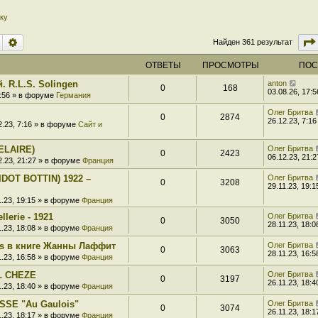
ку
Поиск
Расширенный поиск
Найден 361 результат
ОТВЕТЫ
ПРОСМОТРЫ
ПОС
. R.L.S. Solingen
anton
0
168
03.08.26, 17:5
7:56 » в форуме
Германия
Олег Бритва
0
2874
26.12.23, 7:16
2.23, 7:16 » в форуме
Сайт и
ELAIRE)
Олег Бритва
0
2423
06.12.23, 21:2
2.23, 21:27 » в форуме
Франция
DOT BOTTIN) 1922 –
Олег Бритва
0
3208
29.11.23, 19:1
1.23, 19:15 » в форуме
Франция
llerie - 1921
Олег Бритва
0
3050
28.11.23, 18:0
1.23, 18:08 » в форуме
Франция
s в книге Жанны Лаффит
Олег Бритва
0
3063
28.11.23, 16:5
1.23, 16:58 » в форуме
Франция
L CHEZE
Олег Бритва
0
3197
26.11.23, 18:4
1.23, 18:40 » в форуме
Франция
SSE "Au Gaulois"
Олег Бритва
0
3074
26.11.23, 18:1
1.23, 18:17 » в форуме
Франция