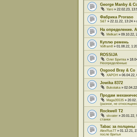
George Manby & C
Yaro
» 22.02.23, 13
Фабрика Proraso
S&T
» 22.11.22, 13:24 
На определение. A
Melkart
» 09.10.22,
Куплю ремень
Volfram8
» 01.08.22, 1:
ROSSIJA
Олег Бритва
» 18.0
Неопределённые
Osgood Bray & Co
XAPOH
» 06.04.22,
Jowika 8372
Bukotaka
» 02.04.2
Продам механиче
Maga35535
» 20.02
(разное, не относящеес
Rockwell T2
skvater
» 20.01.22,
станки
Tabac за полцены
AlexRus77
» 01.12.21, 
после бритья