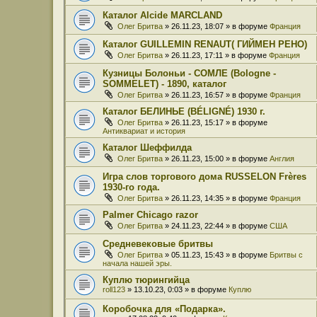
Каталог Alcide MARCLAND
Олег Бритва
» 26.11.23, 18:07 » в форуме
Франция
Каталог GUILLEMIN RENAUT( ГИЙМЕН РЕНО)
Олег Бритва
» 26.11.23, 17:11 » в форуме
Франция
Кузницы Болоньи - СОМЛЕ (Bologne -
SOMMELET) - 1890, каталог
Олег Бритва
» 26.11.23, 16:57 » в форуме
Франция
Каталог БЕЛИНЬЕ (BÉLIGNÉ) 1930 г.
Олег Бритва
» 26.11.23, 15:17 » в форуме
Антиквариат и история
Каталог Шеффилда
Олег Бритва
» 26.11.23, 15:00 » в форуме
Англия
Игра слов торгового дома RUSSELON Frères
1930-го года.
Олег Бритва
» 26.11.23, 14:35 » в форуме
Франция
Palmer Chicago razor
Олег Бритва
» 24.11.23, 22:44 » в форуме
США
Средневековые бритвы
Олег Бритва
» 05.11.23, 15:43 » в форуме
Бритвы с
начала нашей эры.
Куплю тюрингийца
roll123
» 13.10.23, 0:03 » в форуме
Куплю
Коробочка для «Подарка».