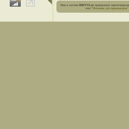
Имя и логотип
BRITVA.ru
принадлежат зарегистриров
сети
"Магазины для парикмахеров"