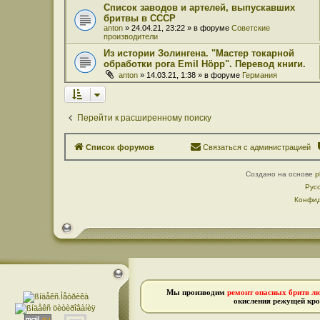
Список заводов и артелей, выпускавших
бритвы в СССР
anton
» 24.04.21, 23:22 » в форуме
Советские
производители
Из истории Золингена. "Мастер токарной
обработки рога Emil Höpp". Перевод книги.
anton
» 14.03.21, 1:38 » в форуме
Германия
Перейти к расширенному поиску
Список форумов
Связаться с администрацией
Создано на основе
p
Рус
Конфид
Мы производим
ремонт опасных бритв л
окисления режущей кро