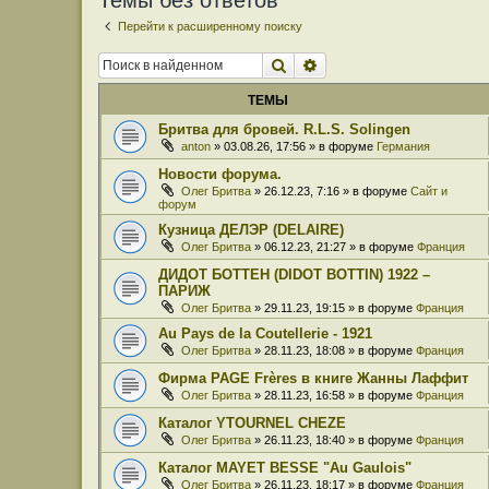
Темы без ответов
Перейти к расширенному поиску
Поиск
Расширенный поиск
ТЕМЫ
Бритва для бровей. R.L.S. Solingen
anton
» 03.08.26, 17:56 » в форуме
Германия
Новости форума.
Олег Бритва
» 26.12.23, 7:16 » в форуме
Сайт и
форум
Кузница ДЕЛЭР (DELAIRE)
Олег Бритва
» 06.12.23, 21:27 » в форуме
Франция
ДИДОТ БОТТЕН (DIDOT BOTTIN) 1922 –
ПАРИЖ
Олег Бритва
» 29.11.23, 19:15 » в форуме
Франция
Au Pays de la Coutellerie - 1921
Олег Бритва
» 28.11.23, 18:08 » в форуме
Франция
Фирма PAGE Frères в книге Жанны Лаффит
Олег Бритва
» 28.11.23, 16:58 » в форуме
Франция
Каталог YTOURNEL CHEZE
Олег Бритва
» 26.11.23, 18:40 » в форуме
Франция
Каталог MAYET BESSE "Au Gaulois"
Олег Бритва
» 26.11.23, 18:17 » в форуме
Франция