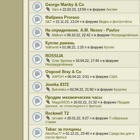
George Manby & Co
Yaro
» 22.02.23, 13:59 » в форуме
Англия
Фабрика Proraso
S&T
» 22.11.22, 13:24 » в форуме
Видео и фотоотчёты
На определение. A.M. Nosov - Pavlov
Melkart
» 09.10.22, 22:42 » в форуме
Неопределённые
Куплю ремень
Volfram8
» 01.08.22, 1:20 » в форуме
Куплю
ROSSIJA
Олег Бритва
» 18.04.22, 17:45 » в форуме
Неопределённые
Osgood Bray & Co
XAPOH
» 06.04.22, 0:51 » в форуме
США
Jowika 8372
Bukotaka
» 02.04.22, 21:50 » в форуме
Курилка
Продам механические часы
Maga35535
» 20.02.22, 21:32 » в форуме
Продам
(разное, не относящееся к бритью)
Rockwell T2
skvater
» 20.01.22, 9:27 » в форуме
Т-образные
станки
Tabac за полцены
AlexRus77
» 01.12.21, 23:40 » в форуме
Средства для и
после бритья