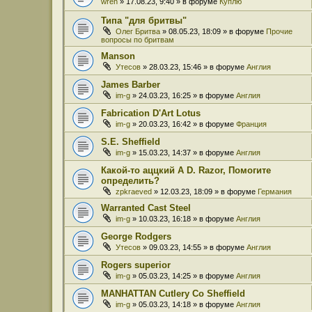
wren
» 17.08.23, 9:40 » в форуме
Куплю
Типа "для бритвы"
Олег Бритва
» 08.05.23, 18:09 » в форуме
Прочие
вопросы по бритвам
Manson
Утесов
» 28.03.23, 15:46 » в форуме
Англия
James Barber
im-g
» 24.03.23, 16:25 » в форуме
Англия
Fabrication D'Art Lotus
im-g
» 20.03.23, 16:42 » в форуме
Франция
S.E. Sheffield
im-g
» 15.03.23, 14:37 » в форуме
Англия
Какой-то аццкий A D. Razor, Помогите
определить?
zpkraeved
» 12.03.23, 18:09 » в форуме
Германия
Warranted Cast Steel
im-g
» 10.03.23, 16:18 » в форуме
Англия
George Rodgers
Утесов
» 09.03.23, 14:55 » в форуме
Англия
Rogers superior
im-g
» 05.03.23, 14:25 » в форуме
Англия
MANHATTAN Cutlery Co Sheffield
im-g
» 05.03.23, 14:18 » в форуме
Англия