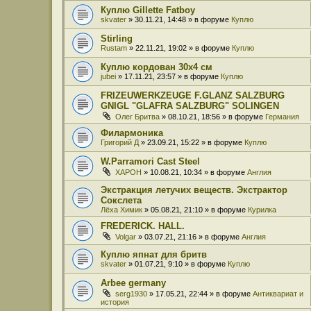
Куплю Gillette Fatboy
skvater
» 30.11.21, 14:48 » в форуме
Куплю
Stirling
Rustam
» 22.11.21, 19:02 » в форуме
Куплю
Куплю кордован 30x4 см
jubei
» 17.11.21, 23:57 » в форуме
Куплю
FRIZEUWERKZEUGE F.GLANZ SALZBURG
GNIGL "GLAFRA SALZBURG" SOLINGEN
Олег Бритва
» 08.10.21, 18:56 » в форуме
Германия
Филармоника
Григорий Д
» 23.09.21, 15:22 » в форуме
Куплю
W.Parramori Cast Steel
XAPOH
» 10.08.21, 10:34 » в форуме
Англия
Экстракция летучих веществ. Экстрактор
Сокслета
Лёха Химик
» 05.08.21, 21:10 » в форуме
Курилка
FREDERICK. HALL.
Volgar
» 03.07.21, 21:16 » в форуме
Англия
Куплю япнат для бритв
skvater
» 01.07.21, 9:10 » в форуме
Куплю
Arbee germany
serg1930
» 17.05.21, 22:44 » в форуме
Антиквариат и
история