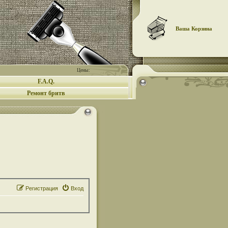
Ваша Корзина
Цены:
F.A.Q.
Ремонт бритв
Регистрация
Вход