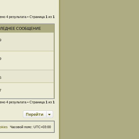
ено 4 результата • Страница
1
из
1
ЛЕДНЕЕ СООБЩЕНИЕ
9
9
6
7
ено 4 результата • Страница
1
из
1
Перейти
okies
Часовой пояс:
UTC+03:00