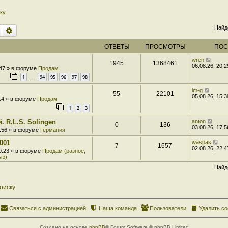
ку
Найд
Поиск
Расширенный поиск
ОТВЕТЫ
ПРОСМОТРЫ
ПОС
wren
1945
1368461
06.08.26, 20:2
:47 » в форуме
Продам
1
94
95
96
97
98
…
im-g
55
22101
05.08.26, 15:3
:14 » в форуме
Продам
1
2
3
. R.L.S. Solingen
anton
0
136
03.08.26, 17:5
7:56 » в форуме
Германия
001
waspas
7
1657
02.08.26, 22:4
 9:23 » в форуме
Продам (разное,
ью)
Найд
оиску
Связаться с администрацией
Наша команда
Пользователи
Удалить co
Создано на основе
phpBB
® Forum Software © phpBB Limited