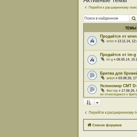
Активные темы
Перейти к расширенному поис
ТЕМЫ
Продаётся от wren
wren
» 13.11.14, 12
Продаётся от im-g
im-g
» 06.05.14, 15
Бритва для бровей
anton
» 03.08.26, 1
Уклономер СМТ D-
Фестер
» 17.06.26,
не относящееся к брит
Перейти к расширенному п
Список форумов