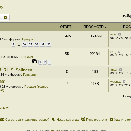
ку
Найд
Поиск
Расширенный поиск
ОТВЕТЫ
ПРОСМОТРЫ
ПОС
wren
1945
1368744
06.08.26, 20:2
:47 » в форуме
Продам
1
94
95
96
97
98
…
im-g
55
22184
05.08.26, 15:3
:14 » в форуме
Продам
1
2
3
. R.L.S. Solingen
anton
0
160
03.08.26, 17:5
7:56 » в форуме
Германия
001
waspas
7
1688
02.08.26, 22:4
 9:23 » в форуме
Продам (разное,
ью)
Найд
оиску
Связаться с администрацией
Наша команда
Пользователи
Удалить co
Создано на основе
phpBB
® Forum Software © phpBB Limited