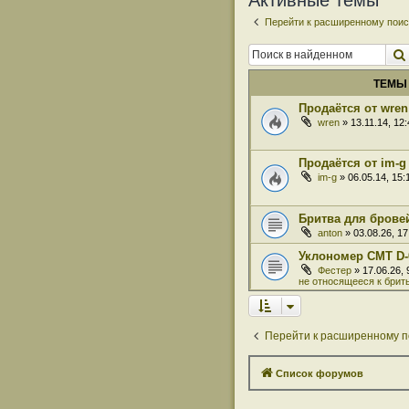
Активные темы
Перейти к расширенному поис
ТЕМЫ
Продаётся от wren
wren
» 13.11.14, 12
Продаётся от im-g
im-g
» 06.05.14, 15
Бритва для бровей
anton
» 03.08.26, 1
Уклономер СМТ D-
Фестер
» 17.06.26,
не относящееся к брит
Перейти к расширенному п
Список форумов