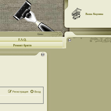
Ваша Корзина
Цены:
F.A.Q.
Ремонт бритв
Регистрация
Вход