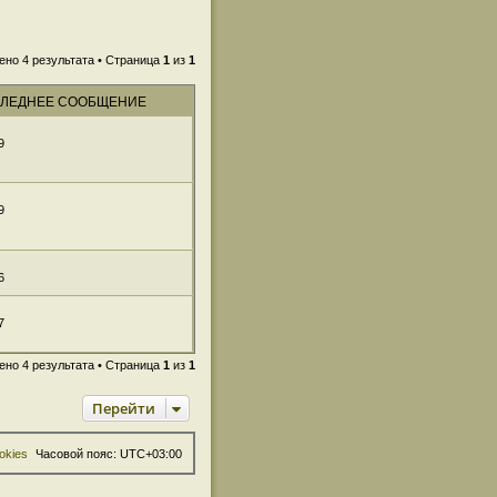
ено 4 результата • Страница
1
из
1
ЛЕДНЕЕ СООБЩЕНИЕ
9
9
6
7
ено 4 результата • Страница
1
из
1
Перейти
okies
Часовой пояс:
UTC+03:00