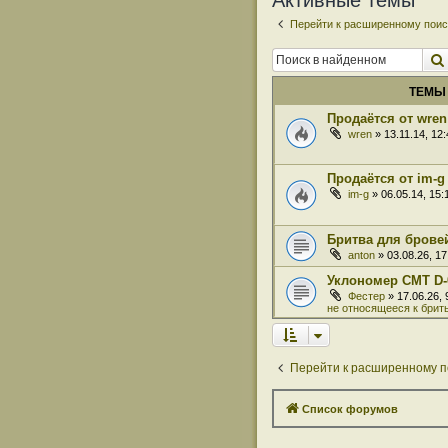
Активные темы
Перейти к расширенному поис
ТЕМЫ
Продаётся от wren
wren
» 13.11.14, 12
Продаётся от im-g
im-g
» 06.05.14, 15
Бритва для бровей
anton
» 03.08.26, 1
Уклономер СМТ D-
Фестер
» 17.06.26,
не относящееся к брит
Перейти к расширенному п
Список форумов