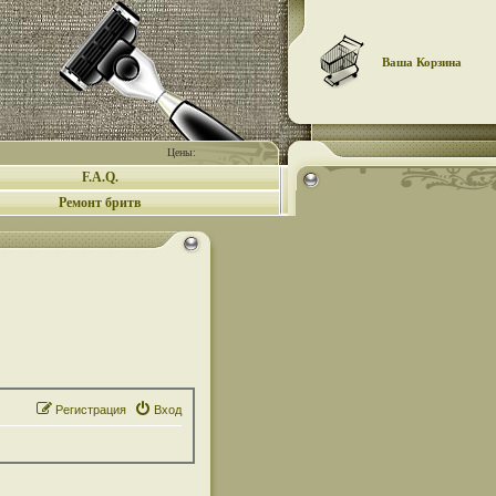
Ваша Корзина
Цены:
F.A.Q.
Ремонт бритв
Регистрация
Вход