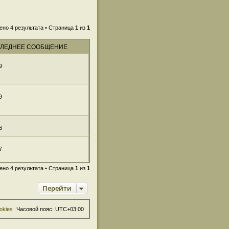
ено 4 результата • Страница
1
из
1
ЛЕДНЕЕ СООБЩЕНИЕ
9
9
6
7
ено 4 результата • Страница
1
из
1
Перейти
okies
Часовой пояс:
UTC+03:00