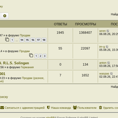
ку
Найд
Поиск
Расширенный поиск
ОТВЕТЫ
ПРОСМОТРЫ
ПОС
wren
1945
1368407
06.08.26, 20:2
:47 » в форуме
Продам
1
94
95
96
97
98
…
im-g
55
22097
05.08.26, 15:3
:14 » в форуме
Продам
1
2
3
. R.L.S. Solingen
anton
0
134
03.08.26, 17:5
7:56 » в форуме
Германия
001
waspas
7
1652
02.08.26, 22:4
 9:23 » в форуме
Продам (разное,
ью)
Найд
оиску
Связаться с администрацией
Наша команда
Пользователи
Удалить co
Создано на основе
phpBB
® Forum Software © phpBB Limited