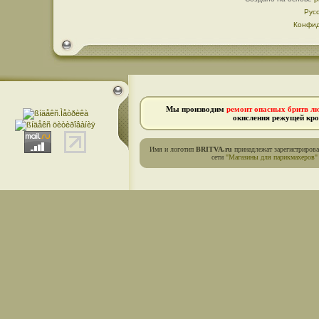
Рус
Конфид
Мы производим
ремонт опасных бритв л
окисления режущей кро
Имя и логотип
BRITVA.ru
принадлежат зарегистриров
сети
"Магазины для парикмахеров"