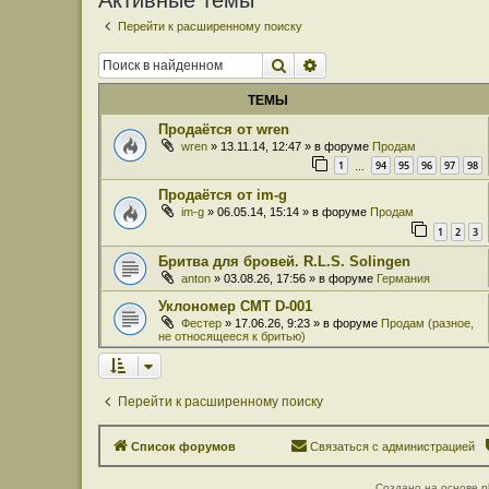
Активные темы
Перейти к расширенному поиску
Поиск
Расширенный поиск
ТЕМЫ
Продаётся от wren
wren
» 13.11.14, 12:47 » в форуме
Продам
1
94
95
96
97
98
…
Продаётся от im-g
im-g
» 06.05.14, 15:14 » в форуме
Продам
1
2
3
Бритва для бровей. R.L.S. Solingen
anton
» 03.08.26, 17:56 » в форуме
Германия
Уклономер СМТ D-001
Фестер
» 17.06.26, 9:23 » в форуме
Продам (разное,
не относящееся к бритью)
Перейти к расширенному поиску
Список форумов
Связаться с администрацией
Создано на основе
p