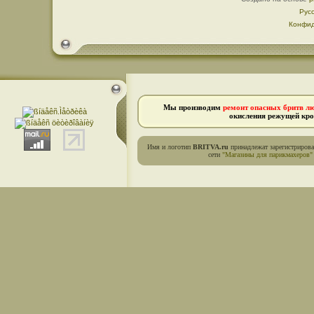
Рус
Конфид
Мы производим
ремонт опасных бритв л
окисления режущей кро
Имя и логотип
BRITVA.ru
принадлежат зарегистриров
сети
"Магазины для парикмахеров"