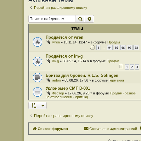
Активные темы
Перейти к расширенному поиску
Поиск
Расширенный поиск
ТЕМЫ
Продаётся от wren
wren
» 13.11.14, 12:47 » в форуме
Продам
1
94
95
96
97
98
…
Продаётся от im-g
im-g
» 06.05.14, 15:14 » в форуме
Продам
1
2
3
Бритва для бровей. R.L.S. Solingen
anton
» 03.08.26, 17:56 » в форуме
Германия
Уклономер СМТ D-001
Фестер
» 17.06.26, 9:23 » в форуме
Продам (разное,
не относящееся к бритью)
Перейти к расширенному поиску
Список форумов
Связаться с администрацией
Создано на основе
p