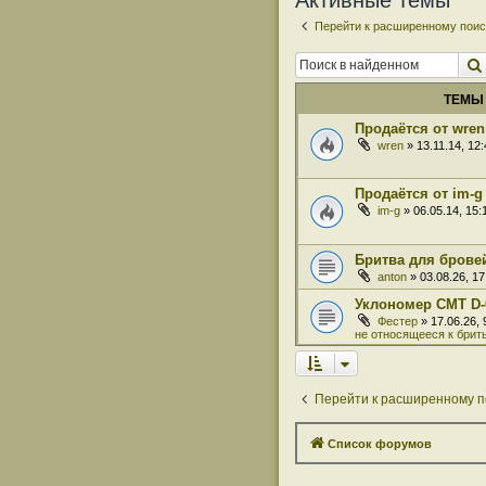
Активные темы
Перейти к расширенному поис
ТЕМЫ
Продаётся от wren
wren
» 13.11.14, 12
Продаётся от im-g
im-g
» 06.05.14, 15
Бритва для бровей
anton
» 03.08.26, 1
Уклономер СМТ D-
Фестер
» 17.06.26,
не относящееся к брит
Перейти к расширенному п
Список форумов