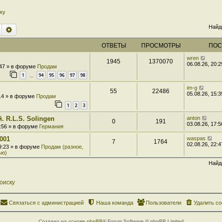
ку
Найд
Поиск
Расширенный поиск
ОТВЕТЫ
ПРОСМОТРЫ
ПОС
wren
1945
1370070
06.08.26, 20:2
:47 » в форуме
Продам
1
94
95
96
97
98
…
im-g
55
22486
05.08.26, 15:3
:14 » в форуме
Продам
1
2
3
. R.L.S. Solingen
anton
0
191
03.08.26, 17:5
7:56 » в форуме
Германия
001
waspas
7
1764
02.08.26, 22:4
 9:23 » в форуме
Продам (разное,
ью)
Найд
оиску
Связаться с администрацией
Наша команда
Пользователи
Удалить co
Создано на основе
phpBB
® Forum Software © phpBB Limited