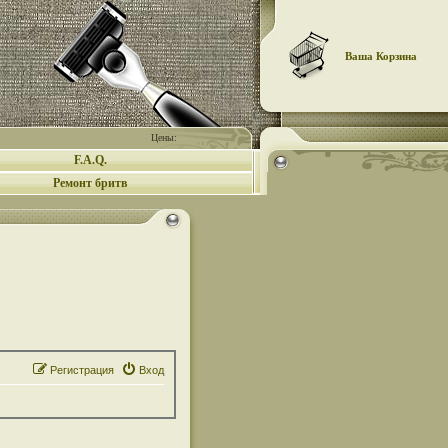
Ваша Корзина
Цены:
F.A.Q.
Ремонт бритв
Регистрация
Вход