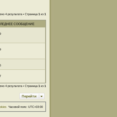
ено 4 результата • Страница
1
из
1
ЛЕДНЕЕ СООБЩЕНИЕ
9
9
6
7
ено 4 результата • Страница
1
из
1
Перейти
okies
Часовой пояс:
UTC+03:00