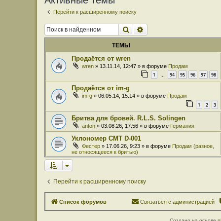
Активные темы
Перейти к расширенному поиску
Поиск
Расширенный поиск
ТЕМЫ
Продаётся от wren
wren
» 13.11.14, 12:47 » в форуме
Продам
1
94
95
96
97
98
…
Продаётся от im-g
im-g
» 06.05.14, 15:14 » в форуме
Продам
1
2
3
Бритва для бровей. R.L.S. Solingen
anton
» 03.08.26, 17:56 » в форуме
Германия
Уклономер СМТ D-001
Фестер
» 17.06.26, 9:23 » в форуме
Продам (разное,
не относящееся к бритью)
Перейти к расширенному поиску
Список форумов
Связаться с администрацией
Создано на основе
p