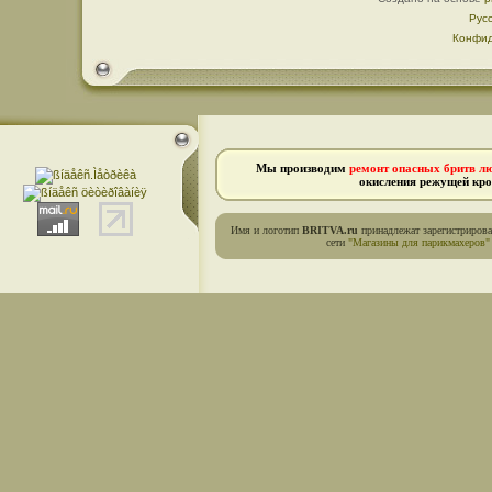
Рус
Конфид
Мы производим
ремонт опасных бритв л
окисления режущей кро
Имя и логотип
BRITVA.ru
принадлежат зарегистриров
сети
"Магазины для парикмахеров"