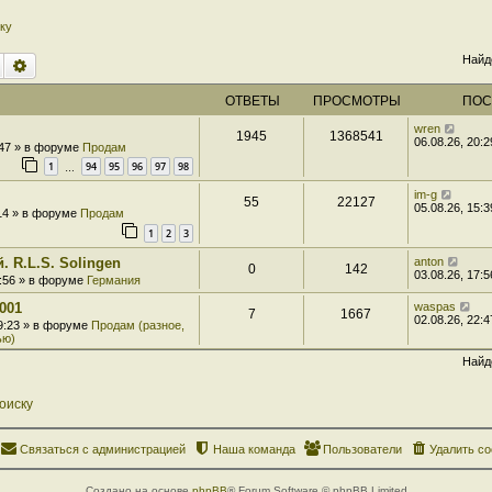
ку
Найд
Поиск
Расширенный поиск
ОТВЕТЫ
ПРОСМОТРЫ
ПОС
wren
1945
1368541
06.08.26, 20:2
:47 » в форуме
Продам
1
94
95
96
97
98
…
im-g
55
22127
05.08.26, 15:3
:14 » в форуме
Продам
1
2
3
. R.L.S. Solingen
anton
0
142
03.08.26, 17:5
7:56 » в форуме
Германия
001
waspas
7
1667
02.08.26, 22:4
 9:23 » в форуме
Продам (разное,
ью)
Найд
оиску
Связаться с администрацией
Наша команда
Пользователи
Удалить co
Создано на основе
phpBB
® Forum Software © phpBB Limited