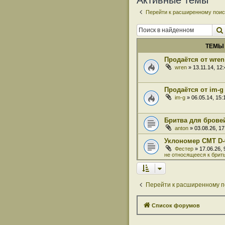
Активные темы
Перейти к расширенному поис
ТЕМЫ
Продаётся от wren
wren
» 13.11.14, 12
Продаётся от im-g
im-g
» 06.05.14, 15
Бритва для бровей
anton
» 03.08.26, 1
Уклономер СМТ D-
Фестер
» 17.06.26,
не относящееся к брит
Перейти к расширенному п
Список форумов