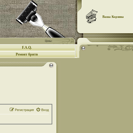
Ваша Корзина
Цены:
F.A.Q.
Ремонт бритв
Регистрация
Вход