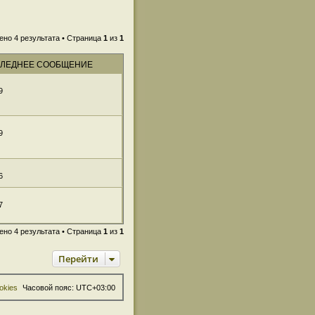
ено 4 результата • Страница
1
из
1
ЛЕДНЕЕ СООБЩЕНИЕ
9
9
6
7
ено 4 результата • Страница
1
из
1
Перейти
okies
Часовой пояс:
UTC+03:00