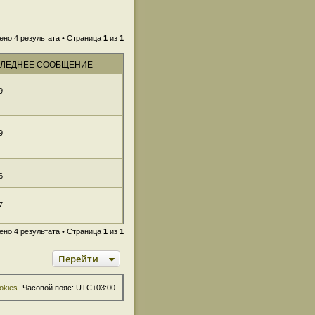
ено 4 результата • Страница
1
из
1
ЛЕДНЕЕ СООБЩЕНИЕ
9
9
6
7
ено 4 результата • Страница
1
из
1
Перейти
okies
Часовой пояс:
UTC+03:00