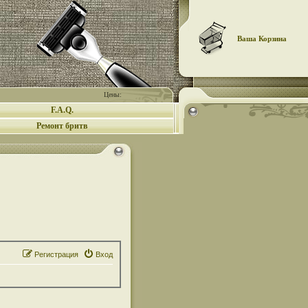
Ваша Корзина
Цены:
F.A.Q.
Ремонт бритв
Регистрация
Вход