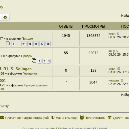
ку
Найд
Поиск
Расширенный поиск
ОТВЕТЫ
ПРОСМОТРЫ
ПОС
wren
1945
1368372
06.08.26, 20:2
:47 » в форуме
Продам
1
94
95
96
97
98
…
im-g
55
22073
05.08.26, 15:3
:14 » в форуме
Продам
1
2
3
. R.L.S. Solingen
anton
0
128
03.08.26, 17:5
7:56 » в форуме
Германия
001
waspas
7
1647
02.08.26, 22:4
 9:23 » в форуме
Продам (разное,
ью)
Найд
оиску
Связаться с администрацией
Наша команда
Пользователи
Удалить co
Создано на основе
phpBB
® Forum Software © phpBB Limited