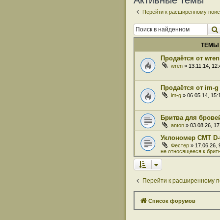
Активные темы
Перейти к расширенному поис
ТЕМЫ
Продаётся от wren
wren
» 13.11.14, 12
Продаётся от im-g
im-g
» 06.05.14, 15
Бритва для бровей
anton
» 03.08.26, 1
Уклономер СМТ D-
Фестер
» 17.06.26,
не относящееся к брит
Перейти к расширенному п
Список форумов