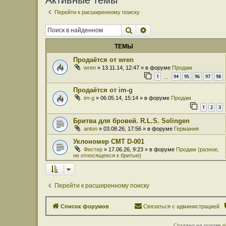
Активные темы
Перейти к расширенному поиску
Поиск
Расширенный поиск
ТЕМЫ
Продаётся от wren
wren
» 13.11.14, 12:47 » в форуме
Продам
1
94
95
96
97
98
…
Продаётся от im-g
im-g
» 06.05.14, 15:14 » в форуме
Продам
1
2
3
Бритва для бровей. R.L.S. Solingen
anton
» 03.08.26, 17:56 » в форуме
Германия
Уклономер СМТ D-001
Фестер
» 17.06.26, 9:23 » в форуме
Продам (разное,
не относящееся к бритью)
Перейти к расширенному поиску
Список форумов
Связаться с администрацией
Создано на основе
p