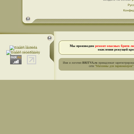
Рус
Конфид
Мы производим
ремонт опасных бритв л
окисления режущей кро
Имя и логотип
BRITVA.ru
принадлежат зарегистриров
сети
"Магазины для парикмахеров"