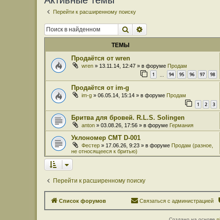
Активные темы
Перейти к расширенному поиску
Поиск
Расширенный поиск
ТЕМЫ
Продаётся от wren
wren
» 13.11.14, 12:47 » в форуме
Продам
1
94
95
96
97
98
…
Продаётся от im-g
im-g
» 06.05.14, 15:14 » в форуме
Продам
1
2
3
Бритва для бровей. R.L.S. Solingen
anton
» 03.08.26, 17:56 » в форуме
Германия
Уклономер СМТ D-001
Фестер
» 17.06.26, 9:23 » в форуме
Продам (разное,
не относящееся к бритью)
Перейти к расширенному поиску
Список форумов
Связаться с администрацией
Создано на основе
p