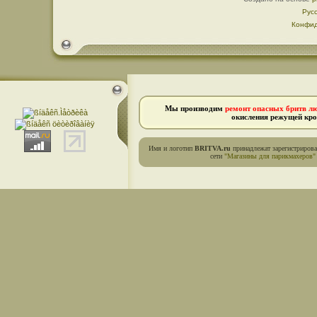
Рус
Конфид
Мы производим
ремонт опасных бритв л
окисления режущей кро
Имя и логотип
BRITVA.ru
принадлежат зарегистриров
сети
"Магазины для парикмахеров"