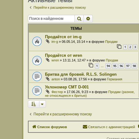
Активные темы
Перейти к расширенному поиску
Поиск
Расширенный поиск
ТЕМЫ
Продаётся от im-g
im-g
» 06.05.14, 15:14 » в форуме
Продам
1
2
3
Продаётся от wren
wren
» 13.11.14, 12:47 » в форуме
Продам
1
94
95
96
97
98
…
Бритва для бровей. R.L.S. Solingen
anton
» 03.08.26, 17:56 » в форуме
Германия
Уклономер СМТ D-001
Фестер
» 17.06.26, 9:23 » в форуме
Продам (разное,
не относящееся к бритью)
Перейти к расширенному поиску
Список форумов
Связаться с администрацией
Создано на основе
p