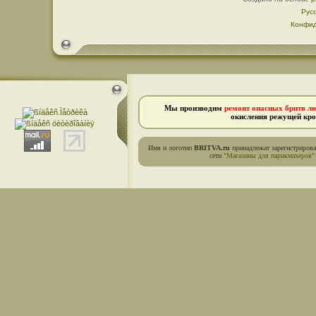
Рус
Конфид
Мы производим
ремонт опасных бритв л
окисления режущей кро
Имя и логотип
BRITVA.ru
принадлежат зарегистриров
сети
"Магазины для парикмахеров"