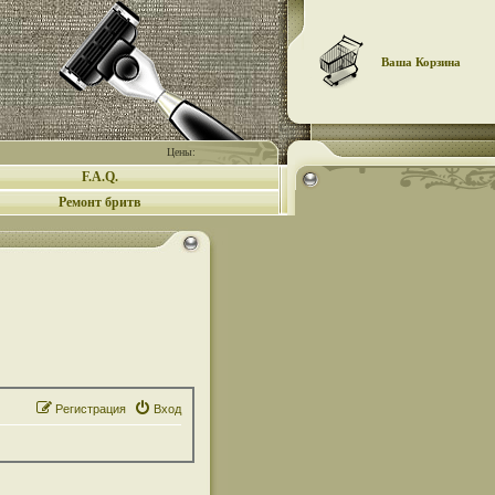
Ваша Корзина
Цены:
F.A.Q.
Ремонт бритв
Регистрация
Вход