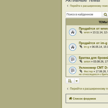
Активные темы
Перейти к расширенному поис
ТЕМЫ
Продаётся от wren
wren
» 13.11.14, 12
Продаётся от im-g
im-g
» 06.05.14, 15
Бритва для бровей
anton
» 03.08.26, 1
Уклономер СМТ D-
Фестер
» 17.06.26,
не относящееся к брит
Перейти к расширенному п
Список форумов