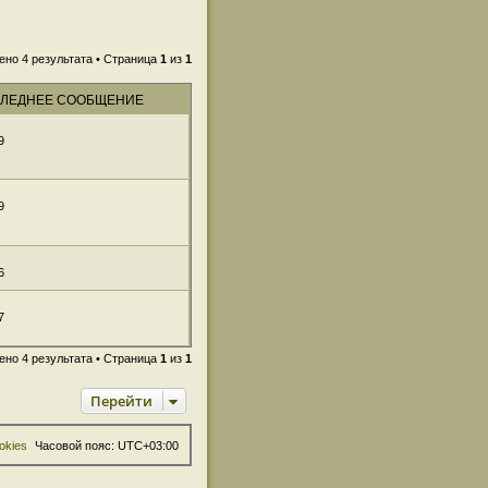
ено 4 результата • Страница
1
из
1
ЛЕДНЕЕ СООБЩЕНИЕ
9
9
6
7
ено 4 результата • Страница
1
из
1
Перейти
okies
Часовой пояс:
UTC+03:00