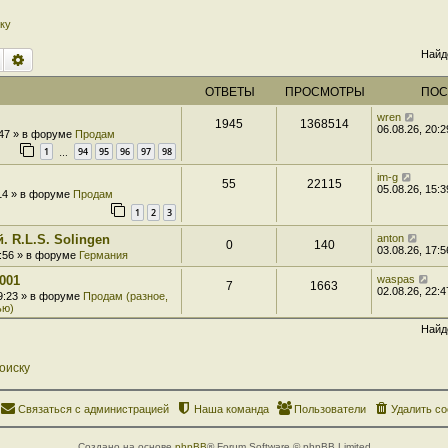
ку
Найд
Поиск
Расширенный поиск
ОТВЕТЫ
ПРОСМОТРЫ
ПОС
wren
1945
1368514
06.08.26, 20:2
:47 » в форуме
Продам
1
94
95
96
97
98
…
im-g
55
22115
05.08.26, 15:3
:14 » в форуме
Продам
1
2
3
. R.L.S. Solingen
anton
0
140
03.08.26, 17:5
7:56 » в форуме
Германия
001
waspas
7
1663
02.08.26, 22:4
 9:23 » в форуме
Продам (разное,
ью)
Найд
оиску
Связаться с администрацией
Наша команда
Пользователи
Удалить co
Создано на основе
phpBB
® Forum Software © phpBB Limited