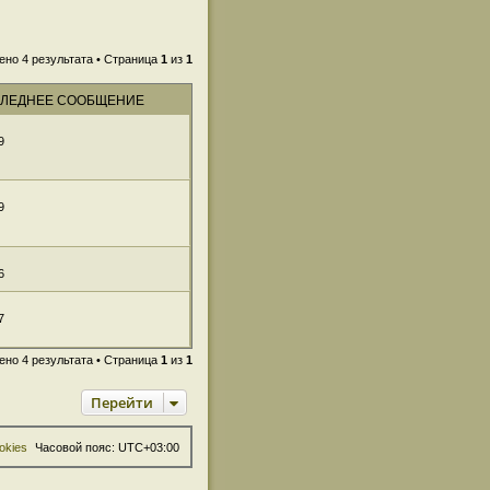
ено 4 результата • Страница
1
из
1
ЛЕДНЕЕ СООБЩЕНИЕ
9
9
6
7
ено 4 результата • Страница
1
из
1
Перейти
okies
Часовой пояс:
UTC+03:00