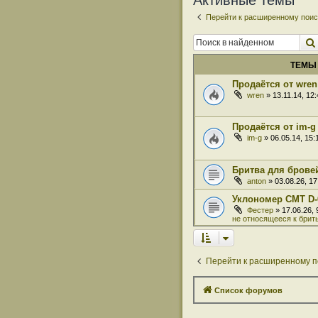
Активные темы
Перейти к расширенному поис
ТЕМЫ
Продаётся от wren
wren
» 13.11.14, 12
Продаётся от im-g
im-g
» 06.05.14, 15
Бритва для бровей
anton
» 03.08.26, 1
Уклономер СМТ D-
Фестер
» 17.06.26,
не относящееся к брит
Перейти к расширенному п
Список форумов