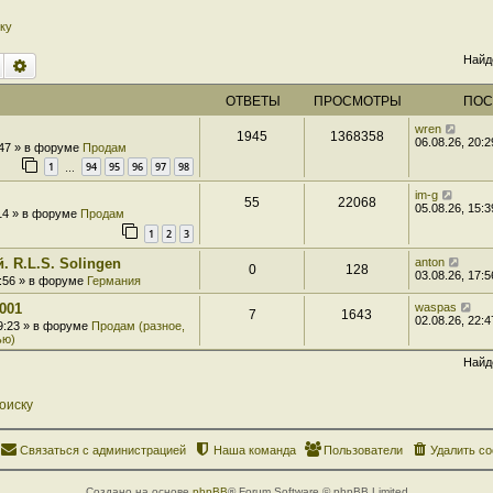
ку
Найд
Поиск
Расширенный поиск
ОТВЕТЫ
ПРОСМОТРЫ
ПОС
wren
1945
1368358
06.08.26, 20:2
:47 » в форуме
Продам
1
94
95
96
97
98
…
im-g
55
22068
05.08.26, 15:3
:14 » в форуме
Продам
1
2
3
. R.L.S. Solingen
anton
0
128
03.08.26, 17:5
7:56 » в форуме
Германия
001
waspas
7
1643
02.08.26, 22:4
 9:23 » в форуме
Продам (разное,
ью)
Найд
оиску
Связаться с администрацией
Наша команда
Пользователи
Удалить co
Создано на основе
phpBB
® Forum Software © phpBB Limited