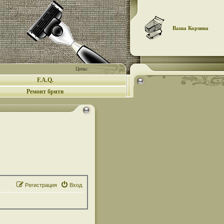
Ваша Корзина
Цены:
F.A.Q.
Ремонт бритв
Регистрация
Вход