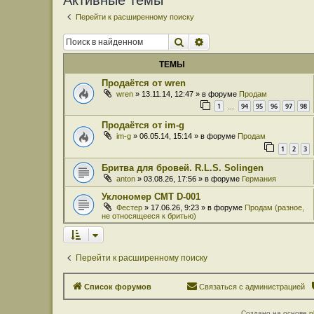
Активные темы
Перейти к расширенному поиску
Поиск
Расширенный поиск
ТЕМЫ
Продаётся от wren
wren
» 13.11.14, 12:47 » в форуме
Продам
1
94
95
96
97
98
…
Продаётся от im-g
im-g
» 06.05.14, 15:14 » в форуме
Продам
1
2
3
Бритва для бровей. R.L.S. Solingen
anton
» 03.08.26, 17:56 » в форуме
Германия
Уклономер СМТ D-001
Фестер
» 17.06.26, 9:23 » в форуме
Продам (разное,
не относящееся к бритью)
Перейти к расширенному поиску
Список форумов
Связаться с администрацией
Создано на основе
p