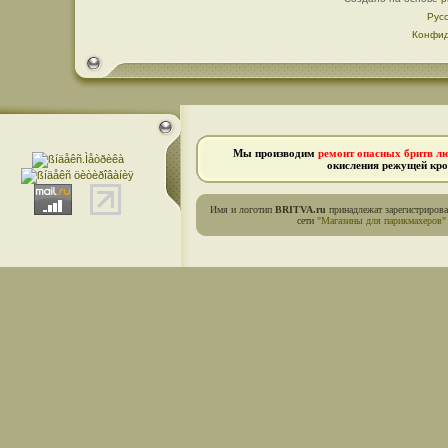
Рус
Конфид
Мы производим
ремонт опасных бритв л
окисления режущей кро
Имя и логотип
BRITVA.ru
принадлежат зарегистриров
сети
"Магазины для парикмахеров"