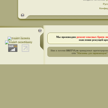
Рус
Конфид
Мы производим
ремонт опасных бритв л
окисления режущей кро
Имя и логотип
BRITVA.ru
принадлежат зарегистриров
сети
"Магазины для парикмахеров"