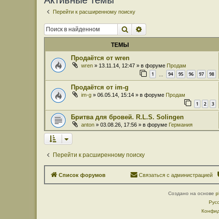
Активные темы
Перейти к расширенному поиску
Поиск
Расширенный поиск
ТЕМЫ
Продаётся от wren
wren
» 13.11.14, 12:47 » в форуме
Продам
1
94
95
96
97
98
…
Продаётся от im-g
im-g
» 06.05.14, 15:14 » в форуме
Продам
1
2
3
Бритва для бровей. R.L.S. Solingen
anton
» 03.08.26, 17:56 » в форуме
Германия
Перейти к расширенному поиску
Список форумов
Связаться с администрацией
Создано на основе
p
Рус
Конфид