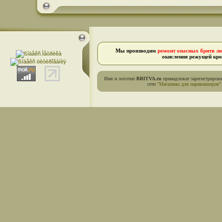
Мы производим
ремонт опасных бритв л
окисления режущей кро
Имя и логотип
BRITVA.ru
принадлежат зарегистриров
сети
"Магазины для парикмахеров"