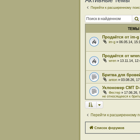
Активные темы
Перейти к расширенному поис
ТЕМЫ
Продаётся от im-g
im-g
» 06.05.14, 15
Продаётся от wren
wren
» 13.11.14, 12
Бритва для бровей
anton
» 03.08.26, 1
Уклономер СМТ D-
Фестер
» 17.06.26,
не относящееся к брит
Перейти к расширенному п
Список форумов