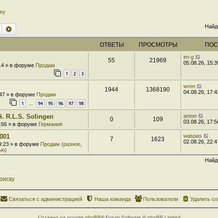
ку
Найд
Поиск
Расширенный поиск
ОТВЕТЫ
ПРОСМОТРЫ
ПОС
im-g
55
21969
05.08.26, 15:3
:14 » в форуме
Продам
1
2
3
wren
1944
1368190
04.08.26, 17:4
:47 » в форуме
Продам
1
94
95
96
97
98
…
. R.L.S. Solingen
anton
0
109
03.08.26, 17:5
7:56 » в форуме
Германия
001
waspas
7
1623
02.08.26, 22:4
 9:23 » в форуме
Продам (разное,
ью)
Найд
оиску
Связаться с администрацией
Наша команда
Пользователи
Удалить co
Создано на основе
phpBB
® Forum Software © phpBB Limited