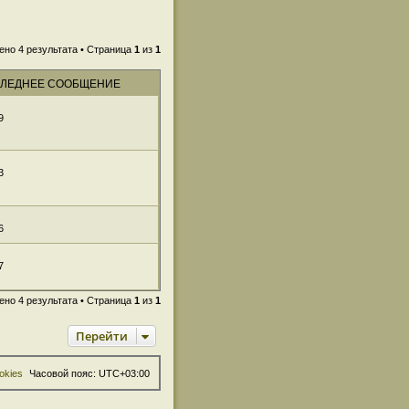
ено 4 результата • Страница
1
из
1
ЛЕДНЕЕ СООБЩЕНИЕ
9
3
6
7
ено 4 результата • Страница
1
из
1
Перейти
okies
Часовой пояс:
UTC+03:00