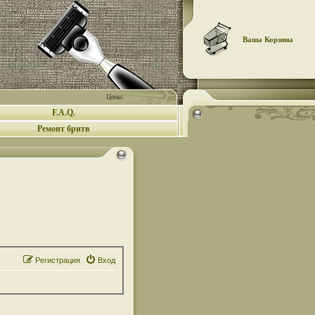
Ваша Корзина
Цены:
F.A.Q.
Ремонт бритв
Регистрация
Вход