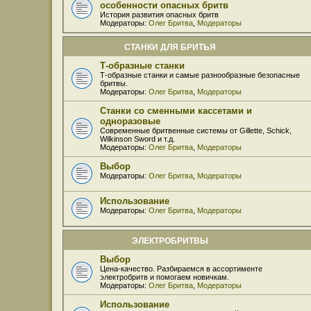
особенности опасных бритв
История развития опасных бритв
Модераторы:
Олег Бритва
,
Модераторы
СТАНКИ ДЛЯ БРИТЬЯ
Т-образные станки
Т-образные станки и самые разнообразные безопасные
бритвы.
Модераторы:
Олег Бритва
,
Модераторы
Станки со сменными кассетами и
одноразовые
Современные бритвенные системы от Gillette, Schick,
Wilkinson Sword и т.д.
Модераторы:
Олег Бритва
,
Модераторы
Выбор
Модераторы:
Олег Бритва
,
Модераторы
Использование
Модераторы:
Олег Бритва
,
Модераторы
ЭЛЕКТРОБРИТВЫ
Выбор
Цена-качество. Разбираемся в ассортименте
электробритв и помогаем новичкам.
Модераторы:
Олег Бритва
,
Модераторы
Использование