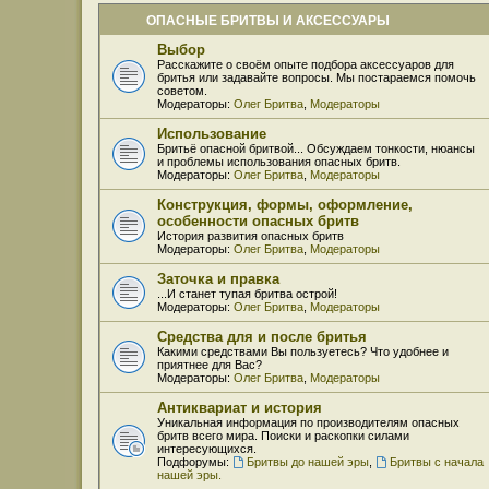
ОПАСНЫЕ БРИТВЫ И АКСЕССУАРЫ
Выбор
Расскажите о своём опыте подбора аксессуаров для
бритья или задавайте вопросы. Мы постараемся помочь
советом.
Модераторы:
Олег Бритва
,
Модераторы
Использование
Бритьё опасной бритвой... Обсуждаем тонкости, нюансы
и проблемы использования опасных бритв.
Модераторы:
Олег Бритва
,
Модераторы
Конструкция, формы, оформление,
особенности опасных бритв
История развития опасных бритв
Модераторы:
Олег Бритва
,
Модераторы
Заточка и правка
...И станет тупая бритва острой!
Модераторы:
Олег Бритва
,
Модераторы
Средства для и после бритья
Какими средствами Вы пользуетесь? Что удобнее и
приятнее для Вас?
Модераторы:
Олег Бритва
,
Модераторы
Антиквариат и история
Уникальная информация по производителям опасных
бритв всего мира. Поиски и раскопки силами
интересующихся.
Подфорумы:
Бритвы до нашей эры
,
Бритвы с начала
нашей эры.