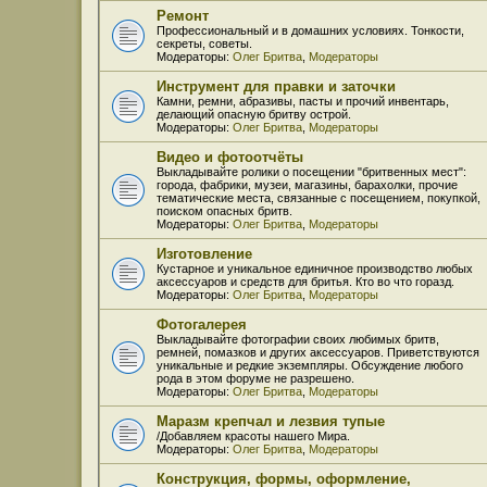
Ремонт
Профессиональный и в домашних условиях. Тонкости,
секреты, советы.
Модераторы:
Олег Бритва
,
Модераторы
Инструмент для правки и заточки
Камни, ремни, абразивы, пасты и прочий инвентарь,
делающий опасную бритву острой.
Модераторы:
Олег Бритва
,
Модераторы
Видео и фотоотчёты
Выкладывайте ролики о посещении "бритвенных мест":
города, фабрики, музеи, магазины, барахолки, прочие
тематические места, связанные с посещением, покупкой,
поиском опасных бритв.
Модераторы:
Олег Бритва
,
Модераторы
Изготовление
Кустарное и уникальное единичное производство любых
аксессуаров и средств для бритья. Кто во что горазд.
Модераторы:
Олег Бритва
,
Модераторы
Фотогалерея
Выкладывайте фотографии своих любимых бритв,
ремней, помазков и других аксессуаров. Приветствуются
уникальные и редкие экземпляры. Обсуждение любого
рода в этом форуме не разрешено.
Модераторы:
Олег Бритва
,
Модераторы
Маразм крепчал и лезвия тупые
/Добавляем красоты нашего Мира.
Модераторы:
Олег Бритва
,
Модераторы
Конструкция, формы, оформление,