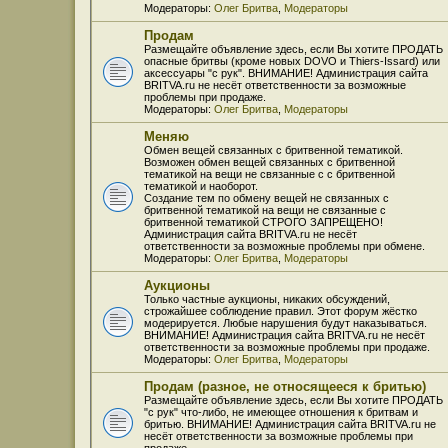
Модераторы:
Олег Бритва
,
Модераторы
Продам
Размещайте объявление здесь, если Вы хотите ПРОДАТЬ
опасные бритвы (кроме новых DOVO и Thiers-Issard) или
аксессуары "с рук". ВНИМАНИЕ! Администрация сайта
BRITVA.ru не несёт ответственности за возможные
проблемы при продаже.
Модераторы:
Олег Бритва
,
Модераторы
Меняю
Обмен вещей связанных с бритвенной тематикой.
Возможен обмен вещей связанных с бритвенной
тематикой на вещи не связанные с с бритвенной
тематикой и наоборот.
Создание тем по обмену вещей не связанных с
бритвенной тематикой на вещи не связанные с
бритвенной тематикой СТРОГО ЗАПРЕЩЕНО!
Администрация сайта BRITVA.ru не несёт
ответственности за возможные проблемы при обмене.
Модераторы:
Олег Бритва
,
Модераторы
Аукционы
Только частные аукционы, никаких обсуждений,
строжайшее соблюдение правил. Этот форум жёстко
модерируется. Любые нарушения будут наказываться.
ВНИМАНИЕ! Администрация сайта BRITVA.ru не несёт
ответственности за возможные проблемы при продаже.
Модераторы:
Олег Бритва
,
Модераторы
Продам (разное, не относящееся к бритью)
Размещайте объявление здесь, если Вы хотите ПРОДАТЬ
"с рук" что-либо, не имеющее отношения к бритвам и
бритью. ВНИМАНИЕ! Администрация сайта BRITVA.ru не
несёт ответственности за возможные проблемы при
продаже.