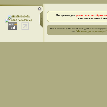
Мы производим
ремонт опасных бритв л
окисления режущей кро
Имя и логотип
BRITVA.ru
принадлежат зарегистриров
сети
"Магазины для парикмахеров"