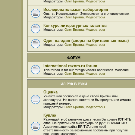
Модераторы:
Олег Бритва
,
Модераторы
Исследовательская лаборатория
Опыты. Исследования. Эксперименты с очевидностью.
Модераторы:
Олег Бритва
,
Модераторы
Конкурс литературных талантов
Модераторы:
Олег Бритва
,
Модераторы
Один на один (споры на бритвенные темы)
Модераторы:
Олег Бритва
,
Модераторы
ФОРУМ
International razors.ru forum
This thread is for our foreign visitors and friends. Welcome!
Модераторы:
Олег Бритва
,
Модераторы
ИЗ РУК В РУКИ
Оценка
Узнайте или поспорьте о цене своей бритвы или
аксессуара. Не важно, хотите ли Вы продать или имеете
праздный интерес.
Модераторы:
Олег Бритва
,
Модераторы
Куплю
Размещайте объявление здесь, если Вы хотите КУПИТЬ
опасные бритвы или аксессуары "с рук". ВНИМАНИЕ!
Администрация сайта BRITVA.ru не несёт
ответственности за возможные проблемы при покупке
вне наших магазинов.