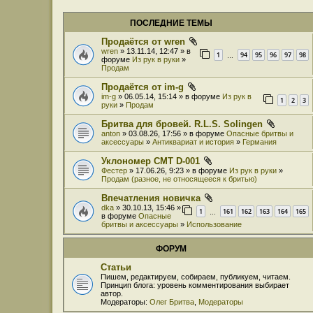
ПОСЛЕДНИЕ ТЕМЫ
Продаётся от wren
wren
» 13.11.14, 12:47 » в
1
94
95
96
97
98
…
форуме
Из рук в руки
»
Продам
Продаётся от im-g
im-g
» 06.05.14, 15:14 » в форуме
Из рук в
1
2
3
руки
»
Продам
Бритва для бровей. R.L.S. Solingen
anton
» 03.08.26, 17:56 » в форуме
Опасные бритвы и
аксессуары
»
Антиквариат и история
»
Германия
Уклономер СМТ D-001
Фестер
» 17.06.26, 9:23 » в форуме
Из рук в руки
»
Продам (разное, не относящееся к бритью)
Впечатления новичка
dka
» 30.10.13, 15:46 »
1
161
162
163
164
165
…
в форуме
Опасные
бритвы и аксессуары
»
Использование
ФОРУМ
Статьи
Пишем, редактируем, собираем, публикуем, читаем.
Принцип блога: уровень комментирования выбирает
автор.
Модераторы:
Олег Бритва
,
Модераторы