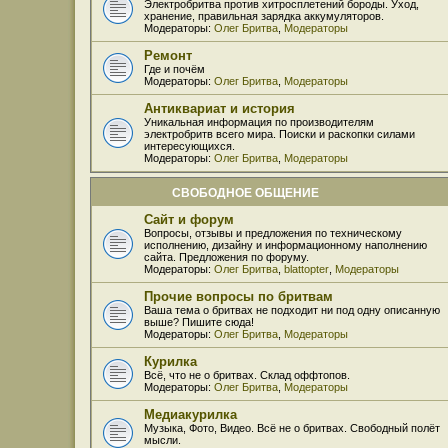
Электробритва против хитросплетений бороды. Уход,
хранение, правильная зарядка аккумуляторов.
Модераторы:
Олег Бритва
,
Модераторы
Ремонт
Где и почём
Модераторы:
Олег Бритва
,
Модераторы
Антиквариат и история
Уникальная информация по производителям
электробритв всего мира. Поиски и раскопки силами
интересующихся.
Модераторы:
Олег Бритва
,
Модераторы
СВОБОДНОЕ ОБЩЕНИЕ
Сайт и форум
Вопросы, отзывы и предложения по техническому
исполнению, дизайну и информационному наполнению
сайта. Предложения по форуму.
Модераторы:
Олег Бритва
,
blattopter
,
Модераторы
Прочие вопросы по бритвам
Ваша тема о бритвах не подходит ни под одну описанную
выше? Пишите сюда!
Модераторы:
Олег Бритва
,
Модераторы
Курилка
Всё, что не о бритвах. Склад оффтопов.
Модераторы:
Олег Бритва
,
Модераторы
Медиакурилка
Музыка, Фото, Видео. Всё не о бритвах. Свободный полёт
мысли.