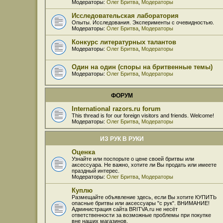
Модераторы:
Олег Бритва
,
Модераторы
Исследовательская лаборатория
Опыты. Исследования. Эксперименты с очевидностью.
Модераторы:
Олег Бритва
,
Модераторы
Конкурс литературных талантов
Модераторы:
Олег Бритва
,
Модераторы
Один на один (споры на бритвенные темы)
Модераторы:
Олег Бритва
,
Модераторы
ФОРУМ
International razors.ru forum
This thread is for our foreign visitors and friends. Welcome!
Модераторы:
Олег Бритва
,
Модераторы
ИЗ РУК В РУКИ
Оценка
Узнайте или поспорьте о цене своей бритвы или
аксессуара. Не важно, хотите ли Вы продать или имеете
праздный интерес.
Модераторы:
Олег Бритва
,
Модераторы
Куплю
Размещайте объявление здесь, если Вы хотите КУПИТЬ
опасные бритвы или аксессуары "с рук". ВНИМАНИЕ!
Администрация сайта BRITVA.ru не несёт
ответственности за возможные проблемы при покупке
вне наших магазинов.