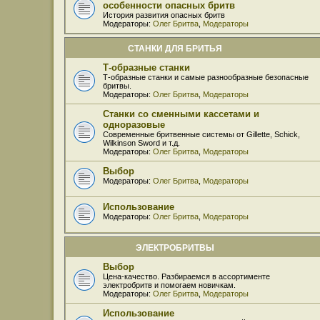
особенности опасных бритв
История развития опасных бритв
Модераторы:
Олег Бритва
,
Модераторы
СТАНКИ ДЛЯ БРИТЬЯ
Т-образные станки
Т-образные станки и самые разнообразные безопасные
бритвы.
Модераторы:
Олег Бритва
,
Модераторы
Станки со сменными кассетами и
одноразовые
Современные бритвенные системы от Gillette, Schick,
Wilkinson Sword и т.д.
Модераторы:
Олег Бритва
,
Модераторы
Выбор
Модераторы:
Олег Бритва
,
Модераторы
Использование
Модераторы:
Олег Бритва
,
Модераторы
ЭЛЕКТРОБРИТВЫ
Выбор
Цена-качество. Разбираемся в ассортименте
электробритв и помогаем новичкам.
Модераторы:
Олег Бритва
,
Модераторы
Использование