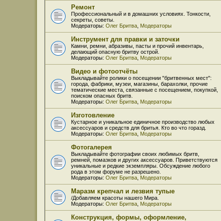
Ремонт
Профессиональный и в домашних условиях. Тонкости,
секреты, советы.
Модераторы:
Олег Бритва
,
Модераторы
Инструмент для правки и заточки
Камни, ремни, абразивы, пасты и прочий инвентарь,
делающий опасную бритву острой.
Модераторы:
Олег Бритва
,
Модераторы
Видео и фотоотчёты
Выкладывайте ролики о посещении "бритвенных мест":
города, фабрики, музеи, магазины, барахолки, прочие
тематические места, связанные с посещением, покупкой,
поиском опасных бритв.
Модераторы:
Олег Бритва
,
Модераторы
Изготовление
Кустарное и уникальное единичное производство любых
аксессуаров и средств для бритья. Кто во что горазд.
Модераторы:
Олег Бритва
,
Модераторы
Фотогалерея
Выкладывайте фотографии своих любимых бритв,
ремней, помазков и других аксессуаров. Приветствуются
уникальные и редкие экземпляры. Обсуждение любого
рода в этом форуме не разрешено.
Модераторы:
Олег Бритва
,
Модераторы
Маразм крепчал и лезвия тупые
/Добавляем красоты нашего Мира.
Модераторы:
Олег Бритва
,
Модераторы
Конструкция, формы, оформление,