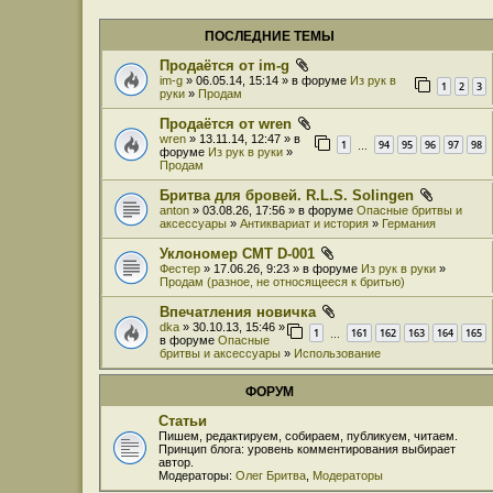
ПОСЛЕДНИЕ ТЕМЫ
Продаётся от im-g
im-g
» 06.05.14, 15:14 » в форуме
Из рук в
1
2
3
руки
»
Продам
Продаётся от wren
wren
» 13.11.14, 12:47 » в
1
94
95
96
97
98
…
форуме
Из рук в руки
»
Продам
Бритва для бровей. R.L.S. Solingen
anton
» 03.08.26, 17:56 » в форуме
Опасные бритвы и
аксессуары
»
Антиквариат и история
»
Германия
Уклономер СМТ D-001
Фестер
» 17.06.26, 9:23 » в форуме
Из рук в руки
»
Продам (разное, не относящееся к бритью)
Впечатления новичка
dka
» 30.10.13, 15:46 »
1
161
162
163
164
165
…
в форуме
Опасные
бритвы и аксессуары
»
Использование
ФОРУМ
Статьи
Пишем, редактируем, собираем, публикуем, читаем.
Принцип блога: уровень комментирования выбирает
автор.
Модераторы:
Олег Бритва
,
Модераторы