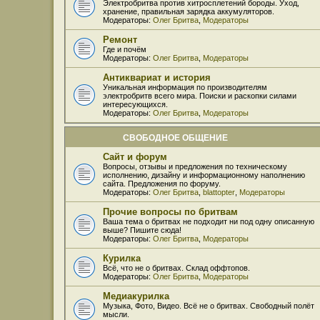
Электробритва против хитросплетений бороды. Уход,
хранение, правильная зарядка аккумуляторов.
Модераторы:
Олег Бритва
,
Модераторы
Ремонт
Где и почём
Модераторы:
Олег Бритва
,
Модераторы
Антиквариат и история
Уникальная информация по производителям
электробритв всего мира. Поиски и раскопки силами
интересующихся.
Модераторы:
Олег Бритва
,
Модераторы
СВОБОДНОЕ ОБЩЕНИЕ
Сайт и форум
Вопросы, отзывы и предложения по техническому
исполнению, дизайну и информационному наполнению
сайта. Предложения по форуму.
Модераторы:
Олег Бритва
,
blattopter
,
Модераторы
Прочие вопросы по бритвам
Ваша тема о бритвах не подходит ни под одну описанную
выше? Пишите сюда!
Модераторы:
Олег Бритва
,
Модераторы
Курилка
Всё, что не о бритвах. Склад оффтопов.
Модераторы:
Олег Бритва
,
Модераторы
Медиакурилка
Музыка, Фото, Видео. Всё не о бритвах. Свободный полёт
мысли.