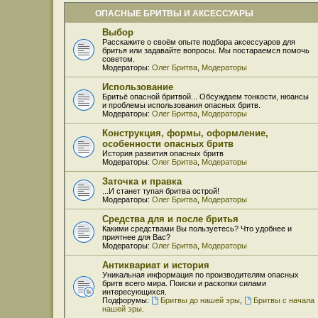
ОПАСНЫЕ БРИТВЫ И АКСЕССУАРЫ
Выбор
Расскажите о своём опыте подбора аксессуаров для
бритья или задавайте вопросы. Мы постараемся помочь
советом.
Модераторы:
Олег Бритва
,
Модераторы
Использование
Бритьё опасной бритвой... Обсуждаем тонкости, нюансы
и проблемы использования опасных бритв.
Модераторы:
Олег Бритва
,
Модераторы
Конструкция, формы, оформление,
особенности опасных бритв
История развития опасных бритв
Модераторы:
Олег Бритва
,
Модераторы
Заточка и правка
...И станет тупая бритва острой!
Модераторы:
Олег Бритва
,
Модераторы
Средства для и после бритья
Какими средствами Вы пользуетесь? Что удобнее и
приятнее для Вас?
Модераторы:
Олег Бритва
,
Модераторы
Антиквариат и история
Уникальная информация по производителям опасных
бритв всего мира. Поиски и раскопки силами
интересующихся.
Подфорумы:
Бритвы до нашей эры
,
Бритвы с начала
нашей эры.