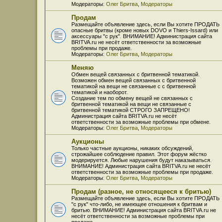
Модераторы:
Олег Бритва
,
Модераторы
Продам
Размещайте объявление здесь, если Вы хотите ПРОДАТЬ
опасные бритвы (кроме новых DOVO и Thiers-Issard) или
аксессуары "с рук". ВНИМАНИЕ! Администрация сайта
BRITVA.ru не несёт ответственности за возможные
проблемы при продаже.
Модераторы:
Олег Бритва
,
Модераторы
Меняю
Обмен вещей связанных с бритвенной тематикой.
Возможен обмен вещей связанных с бритвенной
тематикой на вещи не связанные с с бритвенной
тематикой и наоборот.
Создание тем по обмену вещей не связанных с
бритвенной тематикой на вещи не связанные с
бритвенной тематикой СТРОГО ЗАПРЕЩЕНО!
Администрация сайта BRITVA.ru не несёт
ответственности за возможные проблемы при обмене.
Модераторы:
Олег Бритва
,
Модераторы
Аукционы
Только частные аукционы, никаких обсуждений,
строжайшее соблюдение правил. Этот форум жёстко
модерируется. Любые нарушения будут наказываться.
ВНИМАНИЕ! Администрация сайта BRITVA.ru не несёт
ответственности за возможные проблемы при продаже.
Модераторы:
Олег Бритва
,
Модераторы
Продам (разное, не относящееся к бритью)
Размещайте объявление здесь, если Вы хотите ПРОДАТЬ
"с рук" что-либо, не имеющее отношения к бритвам и
бритью. ВНИМАНИЕ! Администрация сайта BRITVA.ru не
несёт ответственности за возможные проблемы при
продаже.