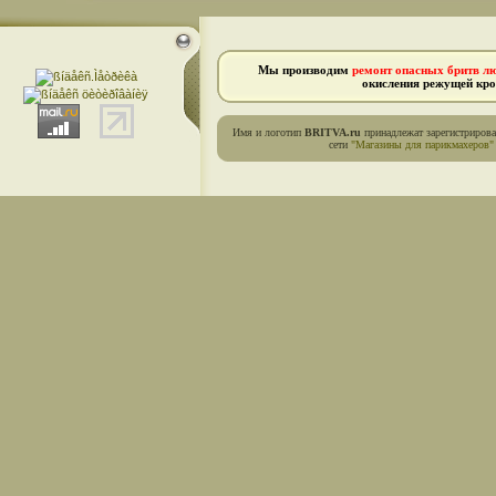
Мы производим
ремонт опасных бритв л
окисления режущей кро
Имя и логотип
BRITVA.ru
принадлежат зарегистриров
сети
"Магазины для парикмахеров"