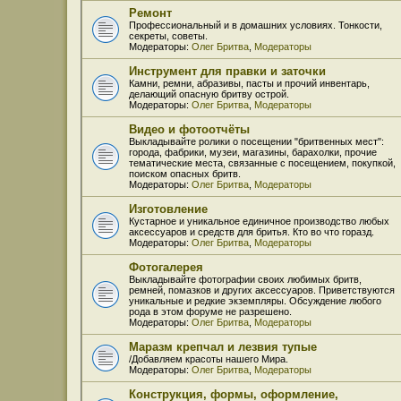
Ремонт
Профессиональный и в домашних условиях. Тонкости,
секреты, советы.
Модераторы:
Олег Бритва
,
Модераторы
Инструмент для правки и заточки
Камни, ремни, абразивы, пасты и прочий инвентарь,
делающий опасную бритву острой.
Модераторы:
Олег Бритва
,
Модераторы
Видео и фотоотчёты
Выкладывайте ролики о посещении "бритвенных мест":
города, фабрики, музеи, магазины, барахолки, прочие
тематические места, связанные с посещением, покупкой,
поиском опасных бритв.
Модераторы:
Олег Бритва
,
Модераторы
Изготовление
Кустарное и уникальное единичное производство любых
аксессуаров и средств для бритья. Кто во что горазд.
Модераторы:
Олег Бритва
,
Модераторы
Фотогалерея
Выкладывайте фотографии своих любимых бритв,
ремней, помазков и других аксессуаров. Приветствуются
уникальные и редкие экземпляры. Обсуждение любого
рода в этом форуме не разрешено.
Модераторы:
Олег Бритва
,
Модераторы
Маразм крепчал и лезвия тупые
/Добавляем красоты нашего Мира.
Модераторы:
Олег Бритва
,
Модераторы
Конструкция, формы, оформление,