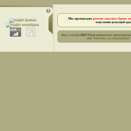
Мы производим
ремонт опасных бритв л
окисления режущей кро
Имя и логотип
BRITVA.ru
принадлежат зарегистриров
сети
"Магазины для парикмахеров"