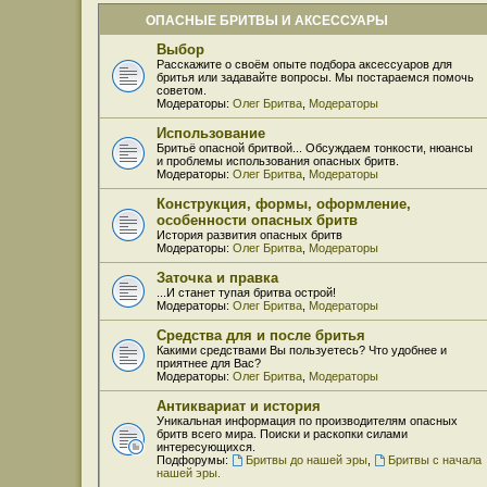
ОПАСНЫЕ БРИТВЫ И АКСЕССУАРЫ
Выбор
Расскажите о своём опыте подбора аксессуаров для
бритья или задавайте вопросы. Мы постараемся помочь
советом.
Модераторы:
Олег Бритва
,
Модераторы
Использование
Бритьё опасной бритвой... Обсуждаем тонкости, нюансы
и проблемы использования опасных бритв.
Модераторы:
Олег Бритва
,
Модераторы
Конструкция, формы, оформление,
особенности опасных бритв
История развития опасных бритв
Модераторы:
Олег Бритва
,
Модераторы
Заточка и правка
...И станет тупая бритва острой!
Модераторы:
Олег Бритва
,
Модераторы
Средства для и после бритья
Какими средствами Вы пользуетесь? Что удобнее и
приятнее для Вас?
Модераторы:
Олег Бритва
,
Модераторы
Антиквариат и история
Уникальная информация по производителям опасных
бритв всего мира. Поиски и раскопки силами
интересующихся.
Подфорумы:
Бритвы до нашей эры
,
Бритвы с начала
нашей эры.