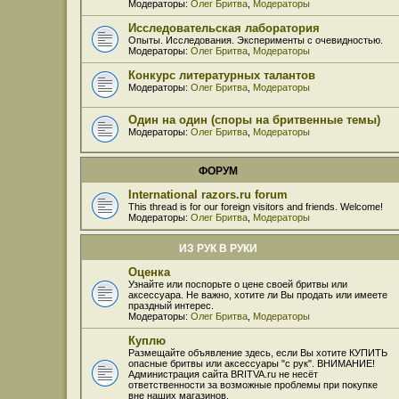
Модераторы:
Олег Бритва
,
Модераторы
Исследовательская лаборатория
Опыты. Исследования. Эксперименты с очевидностью.
Модераторы:
Олег Бритва
,
Модераторы
Конкурс литературных талантов
Модераторы:
Олег Бритва
,
Модераторы
Один на один (споры на бритвенные темы)
Модераторы:
Олег Бритва
,
Модераторы
ФОРУМ
International razors.ru forum
This thread is for our foreign visitors and friends. Welcome!
Модераторы:
Олег Бритва
,
Модераторы
ИЗ РУК В РУКИ
Оценка
Узнайте или поспорьте о цене своей бритвы или
аксессуара. Не важно, хотите ли Вы продать или имеете
праздный интерес.
Модераторы:
Олег Бритва
,
Модераторы
Куплю
Размещайте объявление здесь, если Вы хотите КУПИТЬ
опасные бритвы или аксессуары "с рук". ВНИМАНИЕ!
Администрация сайта BRITVA.ru не несёт
ответственности за возможные проблемы при покупке
вне наших магазинов.