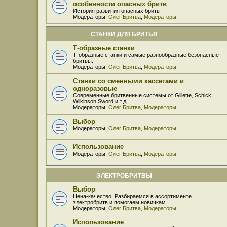
особенности опасных бритв
История развития опасных бритв
Модераторы:
Олег Бритва
,
Модераторы
СТАНКИ ДЛЯ БРИТЬЯ
Т-образные станки
Т-образные станки и самые разнообразные безопасные
бритвы.
Модераторы:
Олег Бритва
,
Модераторы
Станки со сменными кассетами и
одноразовые
Современные бритвенные системы от Gillette, Schick,
Wilkinson Sword и т.д.
Модераторы:
Олег Бритва
,
Модераторы
Выбор
Модераторы:
Олег Бритва
,
Модераторы
Использование
Модераторы:
Олег Бритва
,
Модераторы
ЭЛЕКТРОБРИТВЫ
Выбор
Цена-качество. Разбираемся в ассортименте
электробритв и помогаем новичкам.
Модераторы:
Олег Бритва
,
Модераторы
Использование