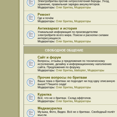
Электробритва против хитросплетений бороды. Уход,
хранение, правильная зарядка аккумуляторов.
Модераторы:
Олег Бритва
,
Модераторы
Ремонт
Где и почём
Модераторы:
Олег Бритва
,
Модераторы
Антиквариат и история
Уникальная информация по производителям
электробритв всего мира. Поиски и раскопки силами
интересующихся.
Модераторы:
Олег Бритва
,
Модераторы
СВОБОДНОЕ ОБЩЕНИЕ
Сайт и форум
Вопросы, отзывы и предложения по техническому
исполнению, дизайну и информационному наполнению
сайта. Предложения по форуму.
Модераторы:
Олег Бритва
,
blattopter
,
Модераторы
Прочие вопросы по бритвам
Ваша тема о бритвах не подходит ни под одну описанную
выше? Пишите сюда!
Модераторы:
Олег Бритва
,
Модераторы
Курилка
Всё, что не о бритвах. Склад оффтопов.
Модераторы:
Олег Бритва
,
Модераторы
Медиакурилка
Музыка, Фото, Видео. Всё не о бритвах. Свободный полёт
мысли.