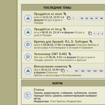
ПОСЛЕДНИЕ ТЕМЫ
Продаётся от wren
wren
» 13.11.14, 12:47 » в
1
94
95
96
97
98
…
форуме
Из рук в руки
»
Продам
Продаётся от im-g
im-g
» 06.05.14, 15:14 » в форуме
Из рук в
1
2
3
руки
»
Продам
Бритва для бровей. R.L.S. Solingen
anton
» 03.08.26, 17:56 » в форуме
Опасные бритвы и
аксессуары
»
Антиквариат и история
»
Германия
Уклономер СМТ D-001
Фестер
» 17.06.26, 9:23 » в форуме
Из рук в руки
»
Продам (разное, не относящееся к бритью)
Впечатления новичка
dka
» 30.10.13, 15:46 »
1
161
162
163
164
165
…
в форуме
Опасные
бритвы и аксессуары
»
Использование
ФОРУМ
Статьи
Пишем, редактируем, собираем, публикуем, читаем.
Принцип блога: уровень комментирования выбирает
автор.
Модераторы:
Олег Бритва
,
Модераторы