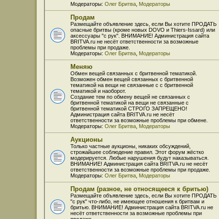
Модераторы:
Олег Бритва
,
Модераторы
Продам
Размещайте объявление здесь, если Вы хотите ПРОДАТЬ
опасные бритвы (кроме новых DOVO и Thiers-Issard) или
аксессуары "с рук". ВНИМАНИЕ! Администрация сайта
BRITVA.ru не несёт ответственности за возможные
проблемы при продаже.
Модераторы:
Олег Бритва
,
Модераторы
Меняю
Обмен вещей связанных с бритвенной тематикой.
Возможен обмен вещей связанных с бритвенной
тематикой на вещи не связанные с с бритвенной
тематикой и наоборот.
Создание тем по обмену вещей не связанных с
бритвенной тематикой на вещи не связанные с
бритвенной тематикой СТРОГО ЗАПРЕЩЕНО!
Администрация сайта BRITVA.ru не несёт
ответственности за возможные проблемы при обмене.
Модераторы:
Олег Бритва
,
Модераторы
Аукционы
Только частные аукционы, никаких обсуждений,
строжайшее соблюдение правил. Этот форум жёстко
модерируется. Любые нарушения будут наказываться.
ВНИМАНИЕ! Администрация сайта BRITVA.ru не несёт
ответственности за возможные проблемы при продаже.
Модераторы:
Олег Бритва
,
Модераторы
Продам (разное, не относящееся к бритью)
Размещайте объявление здесь, если Вы хотите ПРОДАТЬ
"с рук" что-либо, не имеющее отношения к бритвам и
бритью. ВНИМАНИЕ! Администрация сайта BRITVA.ru не
несёт ответственности за возможные проблемы при
продаже.