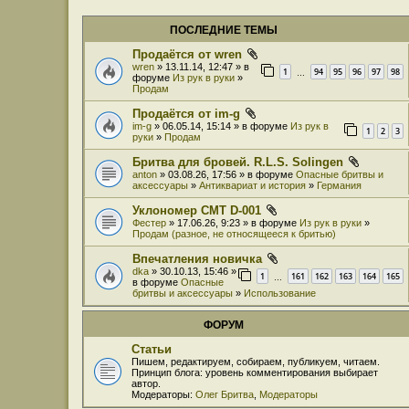
ПОСЛЕДНИЕ ТЕМЫ
Продаётся от wren
wren
» 13.11.14, 12:47 » в
1
94
95
96
97
98
…
форуме
Из рук в руки
»
Продам
Продаётся от im-g
im-g
» 06.05.14, 15:14 » в форуме
Из рук в
1
2
3
руки
»
Продам
Бритва для бровей. R.L.S. Solingen
anton
» 03.08.26, 17:56 » в форуме
Опасные бритвы и
аксессуары
»
Антиквариат и история
»
Германия
Уклономер СМТ D-001
Фестер
» 17.06.26, 9:23 » в форуме
Из рук в руки
»
Продам (разное, не относящееся к бритью)
Впечатления новичка
dka
» 30.10.13, 15:46 »
1
161
162
163
164
165
…
в форуме
Опасные
бритвы и аксессуары
»
Использование
ФОРУМ
Статьи
Пишем, редактируем, собираем, публикуем, читаем.
Принцип блога: уровень комментирования выбирает
автор.
Модераторы:
Олег Бритва
,
Модераторы