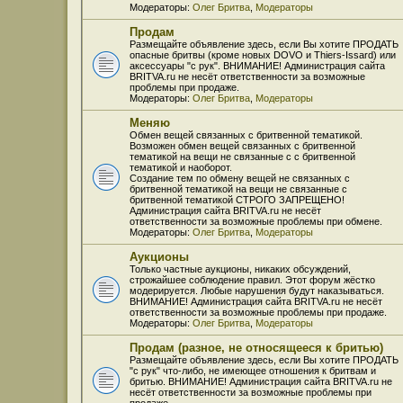
Модераторы:
Олег Бритва
,
Модераторы
Продам
Размещайте объявление здесь, если Вы хотите ПРОДАТЬ
опасные бритвы (кроме новых DOVO и Thiers-Issard) или
аксессуары "с рук". ВНИМАНИЕ! Администрация сайта
BRITVA.ru не несёт ответственности за возможные
проблемы при продаже.
Модераторы:
Олег Бритва
,
Модераторы
Меняю
Обмен вещей связанных с бритвенной тематикой.
Возможен обмен вещей связанных с бритвенной
тематикой на вещи не связанные с с бритвенной
тематикой и наоборот.
Создание тем по обмену вещей не связанных с
бритвенной тематикой на вещи не связанные с
бритвенной тематикой СТРОГО ЗАПРЕЩЕНО!
Администрация сайта BRITVA.ru не несёт
ответственности за возможные проблемы при обмене.
Модераторы:
Олег Бритва
,
Модераторы
Аукционы
Только частные аукционы, никаких обсуждений,
строжайшее соблюдение правил. Этот форум жёстко
модерируется. Любые нарушения будут наказываться.
ВНИМАНИЕ! Администрация сайта BRITVA.ru не несёт
ответственности за возможные проблемы при продаже.
Модераторы:
Олег Бритва
,
Модераторы
Продам (разное, не относящееся к бритью)
Размещайте объявление здесь, если Вы хотите ПРОДАТЬ
"с рук" что-либо, не имеющее отношения к бритвам и
бритью. ВНИМАНИЕ! Администрация сайта BRITVA.ru не
несёт ответственности за возможные проблемы при
продаже.