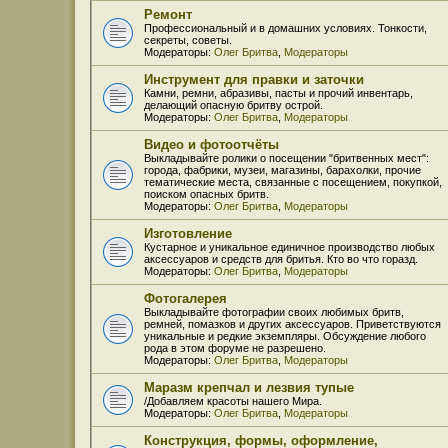
Ремонт
Профессиональный и в домашних условиях. Тонкости,
секреты, советы.
Модераторы:
Олег Бритва
,
Модераторы
Инструмент для правки и заточки
Камни, ремни, абразивы, пасты и прочий инвентарь,
делающий опасную бритву острой.
Модераторы:
Олег Бритва
,
Модераторы
Видео и фотоотчёты
Выкладывайте ролики о посещении "бритвенных мест":
города, фабрики, музеи, магазины, барахолки, прочие
тематические места, связанные с посещением, покупкой,
поиском опасных бритв.
Модераторы:
Олег Бритва
,
Модераторы
Изготовление
Кустарное и уникальное единичное производство любых
аксессуаров и средств для бритья. Кто во что горазд.
Модераторы:
Олег Бритва
,
Модераторы
Фотогалерея
Выкладывайте фотографии своих любимых бритв,
ремней, помазков и других аксессуаров. Приветствуются
уникальные и редкие экземпляры. Обсуждение любого
рода в этом форуме не разрешено.
Модераторы:
Олег Бритва
,
Модераторы
Маразм крепчал и лезвия тупые
/Добавляем красоты нашего Мира.
Модераторы:
Олег Бритва
,
Модераторы
Конструкция, формы, оформление,