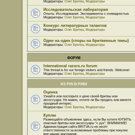
Модераторы:
Олег Бритва
,
Модераторы
Исследовательская лаборатория
Опыты. Исследования. Эксперименты с очевидностью.
Модераторы:
Олег Бритва
,
Модераторы
Конкурс литературных талантов
Модераторы:
Олег Бритва
,
Модераторы
Один на один (споры на бритвенные темы)
Модераторы:
Олег Бритва
,
Модераторы
ФОРУМ
International razors.ru forum
This thread is for our foreign visitors and friends. Welcome!
Модераторы:
Олег Бритва
,
Модераторы
ИЗ РУК В РУКИ
Оценка
Узнайте или поспорьте о цене своей бритвы или
аксессуара. Не важно, хотите ли Вы продать или имеете
праздный интерес.
Модераторы:
Олег Бритва
,
Модераторы
Куплю
Размещайте объявление здесь, если Вы хотите КУПИТЬ
опасные бритвы или аксессуары "с рук". ВНИМАНИЕ!
Администрация сайта BRITVA.ru не несёт
ответственности за возможные проблемы при покупке
вне наших магазинов.