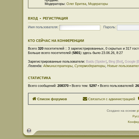
Модераторы:
Олег Бритва
,
Модераторы
ВХОД
•
РЕГИСТРАЦИЯ
Имя пользователя:
Пароль:
КТО СЕЙЧАС НА КОНФЕРЕНЦИИ
Всего
320
посетителей :: 3 зарегистрированных, 0 скрытых и 317 гос
Больше всего посетителей (
5801
) здесь было 23.06.26, 8:27
Зарегистрированные пользователи:
Baidu [Spider]
,
Bing [Bot]
,
Google [B
Легенда:
Администраторы
,
Супермодераторы
,
Новые пользовате
СТАТИСТИКА
Всего сообщений:
208370
• Всего тем:
5297
• Всего пользователей:
26
Список форумов
Связаться с администрацией
Создано на основе
p
Рус
Конфид