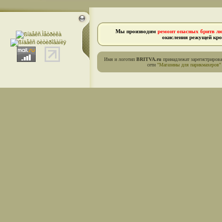
Мы производим
ремонт опасных бритв л
окисления режущей кро
Имя и логотип
BRITVA.ru
принадлежат зарегистриров
сети
"Магазины для парикмахеров"