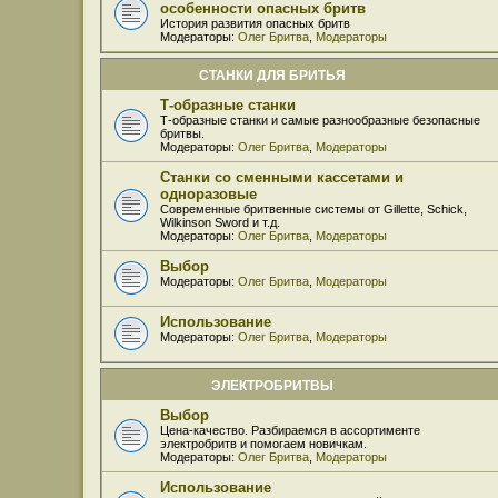
особенности опасных бритв
История развития опасных бритв
Модераторы:
Олег Бритва
,
Модераторы
СТАНКИ ДЛЯ БРИТЬЯ
Т-образные станки
Т-образные станки и самые разнообразные безопасные
бритвы.
Модераторы:
Олег Бритва
,
Модераторы
Станки со сменными кассетами и
одноразовые
Современные бритвенные системы от Gillette, Schick,
Wilkinson Sword и т.д.
Модераторы:
Олег Бритва
,
Модераторы
Выбор
Модераторы:
Олег Бритва
,
Модераторы
Использование
Модераторы:
Олег Бритва
,
Модераторы
ЭЛЕКТРОБРИТВЫ
Выбор
Цена-качество. Разбираемся в ассортименте
электробритв и помогаем новичкам.
Модераторы:
Олег Бритва
,
Модераторы
Использование