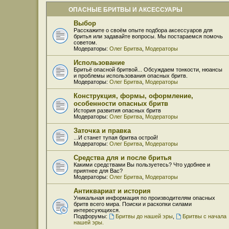
ОПАСНЫЕ БРИТВЫ И АКСЕССУАРЫ
Выбор
Расскажите о своём опыте подбора аксессуаров для
бритья или задавайте вопросы. Мы постараемся помочь
советом.
Модераторы:
Олег Бритва
,
Модераторы
Использование
Бритьё опасной бритвой... Обсуждаем тонкости, нюансы
и проблемы использования опасных бритв.
Модераторы:
Олег Бритва
,
Модераторы
Конструкция, формы, оформление,
особенности опасных бритв
История развития опасных бритв
Модераторы:
Олег Бритва
,
Модераторы
Заточка и правка
...И станет тупая бритва острой!
Модераторы:
Олег Бритва
,
Модераторы
Средства для и после бритья
Какими средствами Вы пользуетесь? Что удобнее и
приятнее для Вас?
Модераторы:
Олег Бритва
,
Модераторы
Антиквариат и история
Уникальная информация по производителям опасных
бритв всего мира. Поиски и раскопки силами
интересующихся.
Подфорумы:
Бритвы до нашей эры
,
Бритвы с начала
нашей эры.