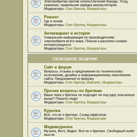
Электробритва против хитросплетений бороды. Уход,
хранение, правильная зарядка аккумуляторов.
Модераторы:
Олег Бритва
,
Модераторы
Ремонт
Где и почём
Модераторы:
Олег Бритва
,
Модераторы
Антиквариат и история
Уникальная информация по производителям
электробритв всего мира. Поиски и раскопки силами
интересующихся.
Модераторы:
Олег Бритва
,
Модераторы
СВОБОДНОЕ ОБЩЕНИЕ
Сайт и форум
Вопросы, отзывы и предложения по техническому
исполнению, дизайну и информационному наполнению
сайта. Предложения по форуму.
Модераторы:
Олег Бритва
,
blattopter
,
Модераторы
Прочие вопросы по бритвам
Ваша тема о бритвах не подходит ни под одну описанную
выше? Пишите сюда!
Модераторы:
Олег Бритва
,
Модераторы
Курилка
Всё, что не о бритвах. Склад оффтопов.
Модераторы:
Олег Бритва
,
Модераторы
Медиакурилка
Музыка, Фото, Видео. Всё не о бритвах. Свободный полёт
мысли.