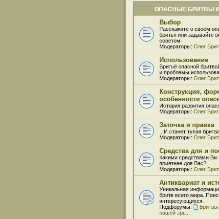
ОПАСНЫЕ БРИТВЫ И
Выбор
Расскажите о своём оп
бритья или задавайте 
советом.
Модераторы:
Олег Бри
Использование
Бритьё опасной бритво
и проблемы использова
Модераторы:
Олег Бри
Конструкция, фор
особенности опас
История развития опас
Модераторы:
Олег Бри
Заточка и правка
...И станет тупая бритв
Модераторы:
Олег Бри
Средства для и по
Какими средствами Вы 
приятнее для Вас?
Модераторы:
Олег Бри
Антиквариат и ис
Уникальная информаци
бритв всего мира. Поис
интересующихся.
Подфорумы:
Бритвы
нашей эры.