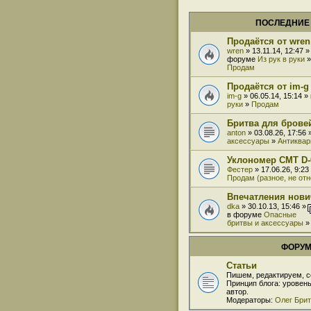
ПОСЛЕДНИЕ
Продаётся от wren
wren
» 13.11.14, 12:47 »
форуме
Из рук в руки
»
Продам
Продаётся от im-g
im-g
» 06.05.14, 15:14 
руки
»
Продам
Бритва для бровей
anton
» 03.08.26, 17:56
аксессуары
»
Антиквар
Уклономер СМТ D-
Фестер
» 17.06.26, 9:2
Продам (разное, не от
Впечатления нови
dka
» 30.10.13, 15:46 »
в форуме
Опасные
бритвы и аксессуары
ФОРУ
Статьи
Пишем, редактируем, с
Принцип блога: уровен
автор.
Модераторы:
Олег Бри