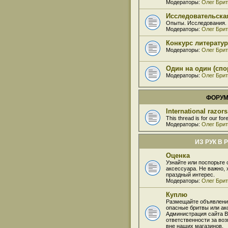
Модераторы:
Олег Бри
Исследовательска
Опыты. Исследования.
Модераторы:
Олег Бри
Конкурс литерату
Модераторы:
Олег Бри
Один на один (сп
Модераторы:
Олег Бри
ФОРУ
International razor
This thread is for our for
Модераторы:
Олег Бри
ИЗ РУК В 
Оценка
Узнайте или поспорьте 
аксессуара. Не важно, 
праздный интерес.
Модераторы:
Олег Бри
Куплю
Размещайте объявлени
опасные бритвы или ак
Администрация сайта B
ответственности за во
вне наших магазинов.