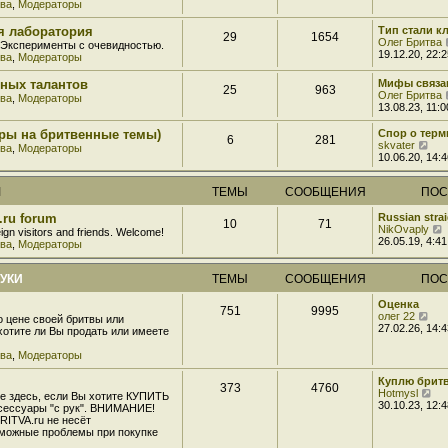
тва
,
Модераторы
о
о
я лаборатория
Тип стали к
б
29
1654
Олег Бритва
 Эксперименты с очевидностью.
щ
19.12.20, 22:2
тва
,
Модераторы
е
н
и
рных талантов
Мифы связа
25
963
ю
Олег Бритва
тва
,
Модераторы
13.08.23, 11:0
оры на бритвенные темы)
Спор о терм
6
281
П
skvater
тва
,
Модераторы
е
10.06.20, 14:4
р
е
М
ТЕМЫ
СООБЩЕНИЯ
ПОС
й
т
и
s.ru forum
Russian strai
10
71
к
NikOvaply
eign visitors and friends. Welcome!
п
26.05.19, 4:41
тва
,
Модераторы
о
с
л
РУКИ
ТЕМЫ
СООБЩЕНИЯ
ПОС
е
д
Оценка
751
9995
н
П
олег 22
о цене своей бритвы или
е
е
27.02.26, 14:4
хотите ли Вы продать или имеете
м
р
у
е
тва
,
Модераторы
с
й
о
т
Куплю брит
о
373
4760
и
П
Hotmysl
е здесь, если Вы хотите КУПИТЬ
б
к
е
30.10.23, 12:4
сессуары "с рук". ВНИМАНИЕ!
щ
п
р
RITVA.ru не несёт
е
о
е
зможные проблемы при покупке
н
с
й
и
л