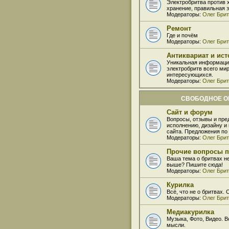
Электробритва против 
хранение, правильная 
Модераторы:
Олег Бри
Ремонт
Где и почём
Модераторы:
Олег Бри
Антиквариат и ис
Уникальная информаци
электробритв всего мир
интересующихся.
Модераторы:
Олег Бри
СВОБОДНОЕ 
Сайт и форум
Вопросы, отзывы и пре
исполнению, дизайну 
сайта. Предложения по
Модераторы:
Олег Бри
Прочие вопросы п
Ваша тема о бритвах н
выше? Пишите сюда!
Модераторы:
Олег Бри
Курилка
Всё, что не о бритвах.
Модераторы:
Олег Бри
Медиакурилка
Музыка, Фото, Видео. В
мысли.