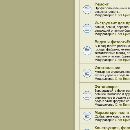
Ремонт
Профессиональный и в 
секреты, советы.
Модераторы:
Олег Бри
Инструмент для пр
Камни, ремни, абразивы
делающий опасную брит
Модераторы:
Олег Бри
Видео и фотоотчё
Выкладывайте ролики о
города, фабрики, музеи
тематические места, с
поиском опасных бритв
Модераторы:
Олег Бри
Изготовление
Кустарное и уникально
аксессуаров и средств д
Модераторы:
Олег Бри
Фотогалерея
Выкладывайте фотогра
ремней, помазков и др
уникальные и редкие э
рода в этом форуме не
Модераторы:
Олег Бри
Маразм крепчал и
/Добавляем красоты на
Модераторы:
Олег Бри
Конструкция, фор