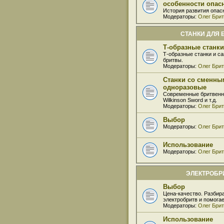
особенности опас
История развития опас
Модераторы:
Олег Бри
СТАНКИ ДЛЯ 
Т-образные станки
Т-образные станки и с
бритвы.
Модераторы:
Олег Бри
Станки со сменны
одноразовые
Современные бритвенные
Wilkinson Sword и т.д.
Модераторы:
Олег Бри
Выбор
Модераторы:
Олег Бри
Использование
Модераторы:
Олег Бри
ЭЛЕКТРОБ
Выбор
Цена-качество. Разбир
электробритв и помога
Модераторы:
Олег Бри
Использование