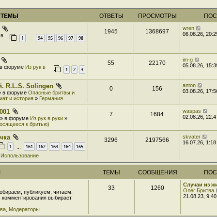
 ТЕМЫ
ОТВЕТЫ
ПРОСМОТРЫ
ПОС
wren
1945
1368697
06.08.26, 20:2
 в
1
94
95
96
97
98
…
im-g
55
22170
05.08.26, 15:3
» в форуме
Из рук в
1
2
3
. R.L.S. Solingen
anton
0
156
03.08.26, 17:5
 » в форуме
Опасные бритвы и
иат и история
»
Германия
001
waspas
7
1684
02.08.26, 22:4
3 » в форуме
Из рук в руки
»
носящееся к бритью)
чка
skvater
3296
2197566
16.07.26, 1:18
1
161
162
163
164
165
…
»
Использование
М
ТЕМЫ
СООБЩЕНИЯ
ПОС
Случаи из 
33
1260
Олег Бритва
обираем, публикуем, читаем.
21.08.23, 9:40
ь комментирования выбирает
тва
,
Модераторы