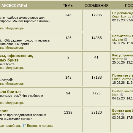
 АКСЕССУАРЫ
ТЕМЫ
СООБЩЕНИЯ
ПОС
Не рекоменд
246
17985
Олег Бритва
ыте подбора аксессуаров для
02.12.23, 9:50
вопросы. Мы постараемся помочь
тва
,
Модераторы
Впечатления
185
14865
П
skvater
й... Обсуждаем тонкости, нюансы
е
16.07.26, 1:18
ния опасных бритв.
р
тва
,
Модераторы
е
й
мы, оформление,
Как устроен
2
41
т
П
Фестер
ных бритв
и
е
25.06.26, 13:2
ных бритв
к
р
тва
,
Модераторы
п
е
о
й
с
Помогите с 
т
143
17183
л
Олег Бритва
а острой!
и
е
18.02.26, 11:2
тва
,
Модераторы
к
д
п
н
о
сле бритья
Выбор мыла
е
94
7725
с
П
Kick!
пользуетесь? Что удобнее и
м
л
е
04.12.23, 14:1
у
е
р
тва
,
Модераторы
с
д
е
о
н
й
тория
Бритва для б
о
е
1338
23120
т
П
anton
б
я по производителям опасных
м
и
е
03.08.26, 17:5
щ
ки и раскопки силами
у
к
р
е
с
п
е
н
 до нашей эры
,
Бритвы с начала
о
о
й
и
о
с
т
ю