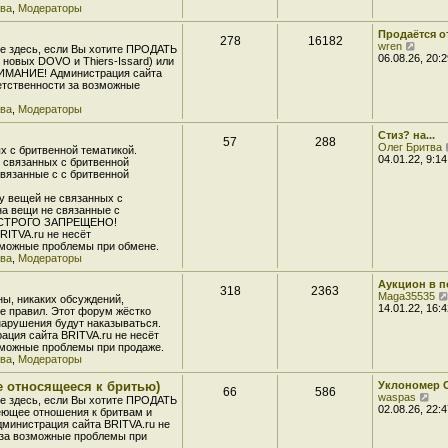
т
тва
,
Модераторы
ю
е
и
д
к
Продаётся о
н
278
16182
п
П
wren
е
е здесь, если Вы хотите ПРОДАТЬ
о
е
06.08.26, 20:2
м
 новых DOVO и Thiers-Issard) или
с
р
у
НИМАНИЕ! Администрация сайта
л
е
с
ветственности за возможные
е
й
о
д
т
о
тва
,
Модераторы
н
и
б
е
к
щ
Стиз? на...
м
57
288
п
е
Олег Бритва
у
 с бритвенной тематикой.
о
н
04.01.22, 9:14
с
 связанных с бритвенной
с
и
о
связанные с с бритвенной
л
ю
о
е
б
у вещей не связанных с
д
щ
на вещи не связанные с
н
е
й СТРОГО ЗАПРЕЩЕНО!
е
н
RITVA.ru не несёт
м
и
зможные проблемы при обмене.
у
ю
тва
,
Модераторы
с
о
Аукцион в 
о
318
2363
Maga35535
б
ны, никаких обсуждений,
14.01.22, 16:4
щ
 правил. Этот форум жёстко
е
арушения будут наказываться.
н
ция сайта BRITVA.ru не несёт
и
зможные проблемы при продаже.
ю
тва
,
Модераторы
е относящееся к бритью)
Уклономер 
66
586
П
waspas
е здесь, если Вы хотите ПРОДАТЬ
е
02.08.26, 22:4
меющее отношения к бритвам и
р
министрация сайта BRITVA.ru не
е
 за возможные проблемы при
й