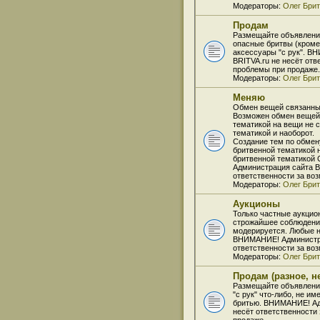
Модераторы:
Олег Бри
Продам
Размещайте объявлени
опасные бритвы (кроме
аксессуары "с рук". В
BRITVA.ru не несёт от
проблемы при продаже.
Модераторы:
Олег Бри
Меняю
Обмен вещей связанных
Возможен обмен вещей
тематикой на вещи не 
тематикой и наоборот.
Создание тем по обмен
бритвенной тематикой 
бритвенной тематико
Администрация сайта B
ответственности за во
Модераторы:
Олег Бри
Аукционы
Только частные аукцио
строжайшее соблюдение
модерируется. Любые н
ВНИМАНИЕ! Администра
ответственности за во
Модераторы:
Олег Бри
Продам (разное, н
Размещайте объявлени
"с рук" что-либо, не и
бритью. ВНИМАНИЕ! Ад
несёт ответственности
продаже.