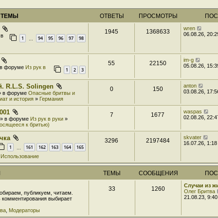
 ТЕМЫ
ОТВЕТЫ
ПРОСМОТРЫ
ПОС
wren
1945
1368633
06.08.26, 20:2
 в
1
94
95
96
97
98
…
im-g
55
22150
05.08.26, 15:3
» в форуме
Из рук в
1
2
3
. R.L.S. Solingen
anton
0
150
03.08.26, 17:5
 » в форуме
Опасные бритвы и
иат и история
»
Германия
001
waspas
7
1677
02.08.26, 22:4
3 » в форуме
Из рук в руки
»
носящееся к бритью)
чка
skvater
3296
2197484
16.07.26, 1:18
1
161
162
163
164
165
…
»
Использование
М
ТЕМЫ
СООБЩЕНИЯ
ПОС
Случаи из 
33
1260
Олег Бритва
обираем, публикуем, читаем.
21.08.23, 9:40
ь комментирования выбирает
тва
,
Модераторы