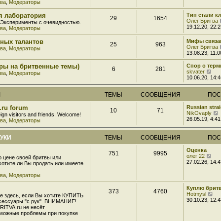
тва
,
Модераторы
о
о
я лаборатория
Тип стали к
б
29
1654
Олег Бритва
 Эксперименты с очевидностью.
щ
19.12.20, 22:2
тва
,
Модераторы
е
н
и
рных талантов
Мифы связа
25
963
ю
Олег Бритва
тва
,
Модераторы
13.08.23, 11:0
оры на бритвенные темы)
Спор о терм
6
281
П
skvater
тва
,
Модераторы
е
10.06.20, 14:4
р
е
М
ТЕМЫ
СООБЩЕНИЯ
ПОС
й
т
и
s.ru forum
Russian strai
10
71
к
NikOvaply
eign visitors and friends. Welcome!
п
26.05.19, 4:41
тва
,
Модераторы
о
с
л
РУКИ
ТЕМЫ
СООБЩЕНИЯ
ПОС
е
д
Оценка
751
9995
н
П
олег 22
о цене своей бритвы или
е
е
27.02.26, 14:4
хотите ли Вы продать или имеете
м
р
у
е
тва
,
Модераторы
с
й
о
т
Куплю брит
о
373
4760
и
П
Hotmysl
е здесь, если Вы хотите КУПИТЬ
б
к
е
30.10.23, 12:4
сессуары "с рук". ВНИМАНИЕ!
щ
п
р
RITVA.ru не несёт
е
о
е
зможные проблемы при покупке
н
с
й
и
л