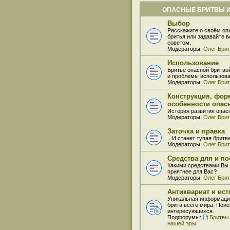
ОПАСНЫЕ БРИТВЫ И
Выбор
Расскажите о своём оп
бритья или задавайте 
советом.
Модераторы:
Олег Бри
Использование
Бритьё опасной бритво
и проблемы использова
Модераторы:
Олег Бри
Конструкция, фор
особенности опас
История развития опас
Модераторы:
Олег Бри
Заточка и правка
...И станет тупая бритв
Модераторы:
Олег Бри
Средства для и по
Какими средствами Вы 
приятнее для Вас?
Модераторы:
Олег Бри
Антиквариат и ис
Уникальная информаци
бритв всего мира. Поис
интересующихся.
Подфорумы:
Бритвы
нашей эры.