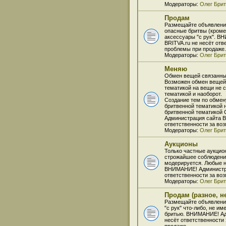
Модераторы:
Олег Бри
Продам
Размещайте объявлени
опасные бритвы (кроме
аксессуары "с рук". В
BRITVA.ru не несёт от
проблемы при продаже.
Модераторы:
Олег Бри
Меняю
Обмен вещей связанных
Возможен обмен вещей
тематикой на вещи не 
тематикой и наоборот.
Создание тем по обмен
бритвенной тематикой 
бритвенной тематико
Администрация сайта B
ответственности за во
Модераторы:
Олег Бри
Аукционы
Только частные аукцио
строжайшее соблюдение
модерируется. Любые н
ВНИМАНИЕ! Администра
ответственности за во
Модераторы:
Олег Бри
Продам (разное, н
Размещайте объявлени
"с рук" что-либо, не и
бритью. ВНИМАНИЕ! Ад
несёт ответственности
продаже.