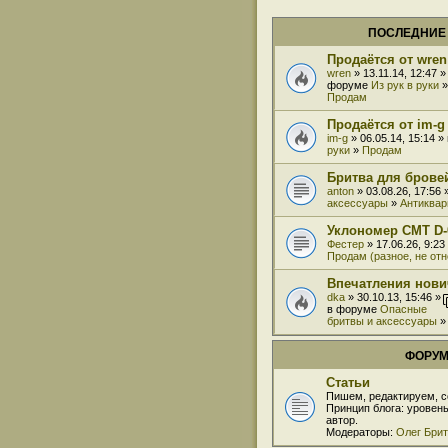
ПОСЛЕДНИЕ
Продаётся от wren
wren
» 13.11.14, 12:47 »
форуме
Из рук в руки
»
Продам
Продаётся от im-g
im-g
» 06.05.14, 15:14 
руки
»
Продам
Бритва для бровей
anton
» 03.08.26, 17:56
аксессуары
»
Антиквар
Уклономер СМТ D-
Фестер
» 17.06.26, 9:2
Продам (разное, не от
Впечатления нови
dka
» 30.10.13, 15:46 »
в форуме
Опасные
бритвы и аксессуары
ФОРУ
Статьи
Пишем, редактируем, с
Принцип блога: уровен
автор.
Модераторы:
Олег Бри