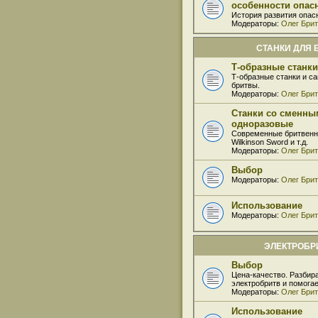
особенности опас
История развития опас
Модераторы:
Олег Бри
СТАНКИ ДЛЯ 
Т-образные станки
Т-образные станки и с
бритвы.
Модераторы:
Олег Бри
Станки со сменны
одноразовые
Современные бритвенные
Wilkinson Sword и т.д.
Модераторы:
Олег Бри
Выбор
Модераторы:
Олег Бри
Использование
Модераторы:
Олег Бри
ЭЛЕКТРОБ
Выбор
Цена-качество. Разбир
электробритв и помога
Модераторы:
Олег Бри
Использование