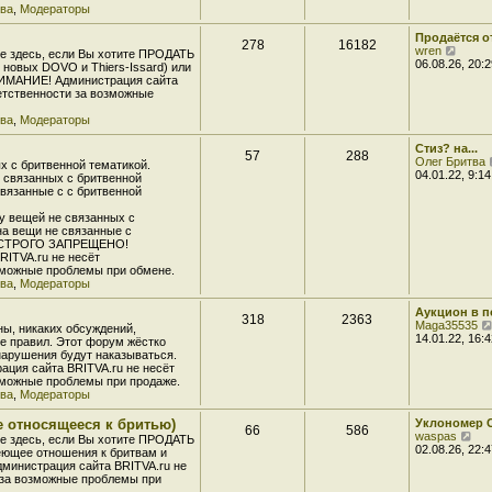
т
тва
,
Модераторы
ю
е
и
д
к
Продаётся о
н
278
16182
п
П
wren
е
е здесь, если Вы хотите ПРОДАТЬ
о
е
06.08.26, 20:2
м
 новых DOVO и Thiers-Issard) или
с
р
у
НИМАНИЕ! Администрация сайта
л
е
с
ветственности за возможные
е
й
о
д
т
о
тва
,
Модераторы
н
и
б
е
к
щ
Стиз? на...
м
57
288
п
е
Олег Бритва
у
 с бритвенной тематикой.
о
н
04.01.22, 9:14
с
 связанных с бритвенной
с
и
о
связанные с с бритвенной
л
ю
о
е
б
у вещей не связанных с
д
щ
на вещи не связанные с
н
е
й СТРОГО ЗАПРЕЩЕНО!
е
н
RITVA.ru не несёт
м
и
зможные проблемы при обмене.
у
ю
тва
,
Модераторы
с
о
Аукцион в 
о
318
2363
Maga35535
б
ны, никаких обсуждений,
14.01.22, 16:4
щ
 правил. Этот форум жёстко
е
арушения будут наказываться.
н
ция сайта BRITVA.ru не несёт
и
зможные проблемы при продаже.
ю
тва
,
Модераторы
е относящееся к бритью)
Уклономер 
66
586
П
waspas
е здесь, если Вы хотите ПРОДАТЬ
е
02.08.26, 22:4
меющее отношения к бритвам и
р
министрация сайта BRITVA.ru не
е
 за возможные проблемы при
й