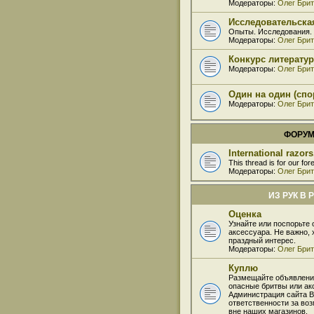
Модераторы:
Олег Бри
Исследовательска
Опыты. Исследования.
Модераторы:
Олег Бри
Конкурс литерату
Модераторы:
Олег Бри
Один на один (сп
Модераторы:
Олег Бри
ФОРУ
International razor
This thread is for our for
Модераторы:
Олег Бри
ИЗ РУК В 
Оценка
Узнайте или поспорьте 
аксессуара. Не важно, 
праздный интерес.
Модераторы:
Олег Бри
Куплю
Размещайте объявлени
опасные бритвы или ак
Администрация сайта B
ответственности за во
вне наших магазинов.