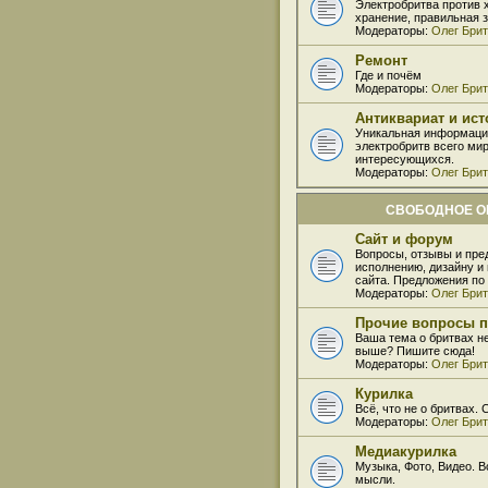
Электробритва против 
хранение, правильная 
Модераторы:
Олег Бри
Ремонт
Где и почём
Модераторы:
Олег Бри
Антиквариат и ис
Уникальная информаци
электробритв всего мир
интересующихся.
Модераторы:
Олег Бри
СВОБОДНОЕ 
Сайт и форум
Вопросы, отзывы и пре
исполнению, дизайну 
сайта. Предложения по
Модераторы:
Олег Бри
Прочие вопросы п
Ваша тема о бритвах н
выше? Пишите сюда!
Модераторы:
Олег Бри
Курилка
Всё, что не о бритвах.
Модераторы:
Олег Бри
Медиакурилка
Музыка, Фото, Видео. В
мысли.