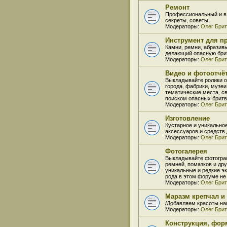
Ремонт
Профессиональный и в 
секреты, советы.
Модераторы:
Олег Бри
Инструмент для пр
Камни, ремни, абразивы
делающий опасную брит
Модераторы:
Олег Бри
Видео и фотоотчё
Выкладывайте ролики о
города, фабрики, музеи
тематические места, с
поиском опасных бритв
Модераторы:
Олег Бри
Изготовление
Кустарное и уникально
аксессуаров и средств д
Модераторы:
Олег Бри
Фотогалерея
Выкладывайте фотогра
ремней, помазков и др
уникальные и редкие э
рода в этом форуме не
Модераторы:
Олег Бри
Маразм крепчал и
/Добавляем красоты на
Модераторы:
Олег Бри
Конструкция, фор