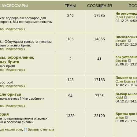
 АКСЕССУАРЫ
ТЕМЫ
СООБЩЕНИЯ
ПОС
Не рекоменд
246
17985
Олег Бритва
ыте подбора аксессуаров для
02.12.23, 9:50
вопросы. Мы постараемся помочь
тва
,
Модераторы
Впечатления
185
14865
П
skvater
й... Обсуждаем тонкости, нюансы
е
16.07.26, 1:18
ния опасных бритв.
р
тва
,
Модераторы
е
й
мы, оформление,
Как устроен
2
41
т
П
Фестер
ных бритв
и
е
25.06.26, 13:2
ных бритв
к
р
тва
,
Модераторы
п
е
о
й
с
Помогите с 
т
143
17183
л
Олег Бритва
а острой!
и
е
18.02.26, 11:2
тва
,
Модераторы
к
д
п
н
о
сле бритья
Выбор мыла
е
94
7725
с
П
Kick!
пользуетесь? Что удобнее и
м
л
е
04.12.23, 14:1
у
е
р
тва
,
Модераторы
с
д
е
о
н
й
тория
Бритва для б
о
е
1338
23120
т
П
anton
б
я по производителям опасных
м
и
е
03.08.26, 17:5
щ
ки и раскопки силами
у
к
р
е
с
п
е
н
 до нашей эры
,
Бритвы с начала
о
о
й
и
о
с
т
ю