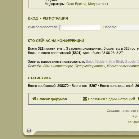
Модераторы:
Олег Бритва
,
Модераторы
ВХОД
•
РЕГИСТРАЦИЯ
Имя пользователя:
Пароль:
КТО СЕЙЧАС НА КОНФЕРЕНЦИИ
Всего
321
посетитель :: 3 зарегистрированных, 0 скрытых и 318 гост
Больше всего посетителей (
5801
) здесь было 23.06.26, 8:27
Зарегистрированные пользователи:
Baidu [Spider]
,
Bing [Bot]
,
Google [B
Легенда:
Администраторы
,
Супермодераторы
,
Новые пользовате
СТАТИСТИКА
Всего сообщений:
208370
• Всего тем:
5297
• Всего пользователей:
26
Список форумов
Связаться с администрацией
Создано на основе
p
Рус
Конфид