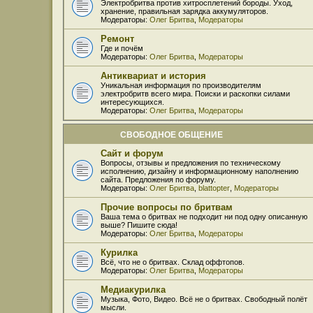
Электробритва против хитросплетений бороды. Уход,
хранение, правильная зарядка аккумуляторов.
Модераторы:
Олег Бритва
,
Модераторы
Ремонт
Где и почём
Модераторы:
Олег Бритва
,
Модераторы
Антиквариат и история
Уникальная информация по производителям
электробритв всего мира. Поиски и раскопки силами
интересующихся.
Модераторы:
Олег Бритва
,
Модераторы
СВОБОДНОЕ ОБЩЕНИЕ
Сайт и форум
Вопросы, отзывы и предложения по техническому
исполнению, дизайну и информационному наполнению
сайта. Предложения по форуму.
Модераторы:
Олег Бритва
,
blattopter
,
Модераторы
Прочие вопросы по бритвам
Ваша тема о бритвах не подходит ни под одну описанную
выше? Пишите сюда!
Модераторы:
Олег Бритва
,
Модераторы
Курилка
Всё, что не о бритвах. Склад оффтопов.
Модераторы:
Олег Бритва
,
Модераторы
Медиакурилка
Музыка, Фото, Видео. Всё не о бритвах. Свободный полёт
мысли.