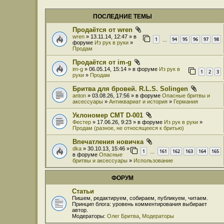
ПОСЛЕДНИЕ ТЕМЫ
Продаётся от wren
wren
» 13.11.14, 12:47 » в
1
94
95
96
97
98
…
форуме
Из рук в руки
»
Продам
Продаётся от im-g
im-g
» 06.05.14, 15:14 » в форуме
Из рук в
1
2
3
руки
»
Продам
Бритва для бровей. R.L.S. Solingen
anton
» 03.08.26, 17:56 » в форуме
Опасные бритвы и
аксессуары
»
Антиквариат и история
»
Германия
Уклономер СМТ D-001
Фестер
» 17.06.26, 9:23 » в форуме
Из рук в руки
»
Продам (разное, не относящееся к бритью)
Впечатления новичка
dka
» 30.10.13, 15:46 »
1
161
162
163
164
165
…
в форуме
Опасные
бритвы и аксессуары
»
Использование
ФОРУМ
Статьи
Пишем, редактируем, собираем, публикуем, читаем.
Принцип блога: уровень комментирования выбирает
автор.
Модераторы:
Олег Бритва
,
Модераторы