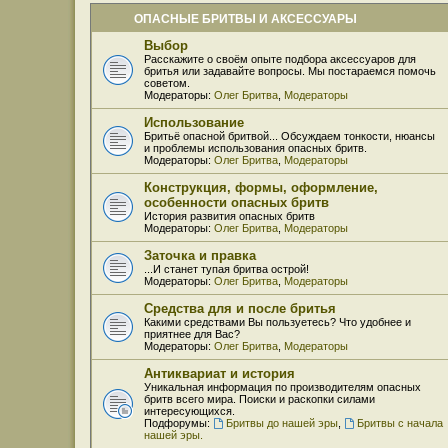
ОПАСНЫЕ БРИТВЫ И АКСЕССУАРЫ
Выбор
Расскажите о своём опыте подбора аксессуаров для
бритья или задавайте вопросы. Мы постараемся помочь
советом.
Модераторы:
Олег Бритва
,
Модераторы
Использование
Бритьё опасной бритвой... Обсуждаем тонкости, нюансы
и проблемы использования опасных бритв.
Модераторы:
Олег Бритва
,
Модераторы
Конструкция, формы, оформление,
особенности опасных бритв
История развития опасных бритв
Модераторы:
Олег Бритва
,
Модераторы
Заточка и правка
...И станет тупая бритва острой!
Модераторы:
Олег Бритва
,
Модераторы
Средства для и после бритья
Какими средствами Вы пользуетесь? Что удобнее и
приятнее для Вас?
Модераторы:
Олег Бритва
,
Модераторы
Антиквариат и история
Уникальная информация по производителям опасных
бритв всего мира. Поиски и раскопки силами
интересующихся.
Подфорумы:
Бритвы до нашей эры
,
Бритвы с начала
нашей эры.