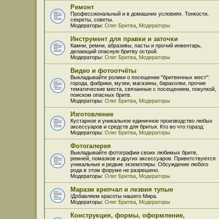
Ремонт
Профессиональный и в домашних условиях. Тонкости,
секреты, советы.
Модераторы:
Олег Бритва
,
Модераторы
Инструмент для правки и заточки
Камни, ремни, абразивы, пасты и прочий инвентарь,
делающий опасную бритву острой.
Модераторы:
Олег Бритва
,
Модераторы
Видео и фотоотчёты
Выкладывайте ролики о посещении "бритвенных мест":
города, фабрики, музеи, магазины, барахолки, прочие
тематические места, связанные с посещением, покупкой,
поиском опасных бритв.
Модераторы:
Олег Бритва
,
Модераторы
Изготовление
Кустарное и уникальное единичное производство любых
аксессуаров и средств для бритья. Кто во что горазд.
Модераторы:
Олег Бритва
,
Модераторы
Фотогалерея
Выкладывайте фотографии своих любимых бритв,
ремней, помазков и других аксессуаров. Приветствуются
уникальные и редкие экземпляры. Обсуждение любого
рода в этом форуме не разрешено.
Модераторы:
Олег Бритва
,
Модераторы
Маразм крепчал и лезвия тупые
/Добавляем красоты нашего Мира.
Модераторы:
Олег Бритва
,
Модераторы
Конструкция, формы, оформление,