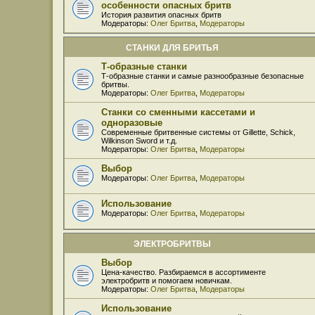
особенности опасных бритв
История развития опасных бритв
Модераторы:
Олег Бритва
,
Модераторы
СТАНКИ ДЛЯ БРИТЬЯ
Т-образные станки
Т-образные станки и самые разнообразные безопасные
бритвы.
Модераторы:
Олег Бритва
,
Модераторы
Станки со сменными кассетами и
одноразовые
Современные бритвенные системы от Gillette, Schick,
Wilkinson Sword и т.д.
Модераторы:
Олег Бритва
,
Модераторы
Выбор
Модераторы:
Олег Бритва
,
Модераторы
Использование
Модераторы:
Олег Бритва
,
Модераторы
ЭЛЕКТРОБРИТВЫ
Выбор
Цена-качество. Разбираемся в ассортименте
электробритв и помогаем новичкам.
Модераторы:
Олег Бритва
,
Модераторы
Использование