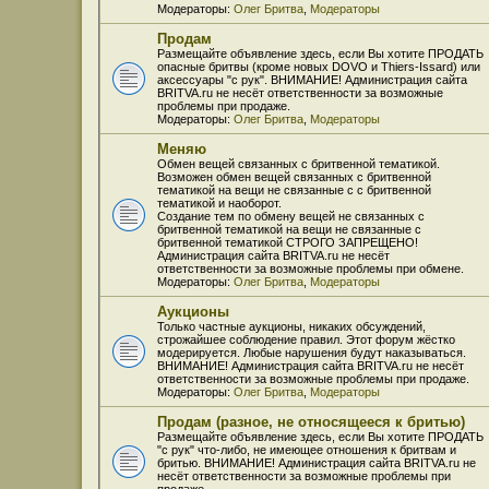
Модераторы:
Олег Бритва
,
Модераторы
Продам
Размещайте объявление здесь, если Вы хотите ПРОДАТЬ
опасные бритвы (кроме новых DOVO и Thiers-Issard) или
аксессуары "с рук". ВНИМАНИЕ! Администрация сайта
BRITVA.ru не несёт ответственности за возможные
проблемы при продаже.
Модераторы:
Олег Бритва
,
Модераторы
Меняю
Обмен вещей связанных с бритвенной тематикой.
Возможен обмен вещей связанных с бритвенной
тематикой на вещи не связанные с с бритвенной
тематикой и наоборот.
Создание тем по обмену вещей не связанных с
бритвенной тематикой на вещи не связанные с
бритвенной тематикой СТРОГО ЗАПРЕЩЕНО!
Администрация сайта BRITVA.ru не несёт
ответственности за возможные проблемы при обмене.
Модераторы:
Олег Бритва
,
Модераторы
Аукционы
Только частные аукционы, никаких обсуждений,
строжайшее соблюдение правил. Этот форум жёстко
модерируется. Любые нарушения будут наказываться.
ВНИМАНИЕ! Администрация сайта BRITVA.ru не несёт
ответственности за возможные проблемы при продаже.
Модераторы:
Олег Бритва
,
Модераторы
Продам (разное, не относящееся к бритью)
Размещайте объявление здесь, если Вы хотите ПРОДАТЬ
"с рук" что-либо, не имеющее отношения к бритвам и
бритью. ВНИМАНИЕ! Администрация сайта BRITVA.ru не
несёт ответственности за возможные проблемы при
продаже.