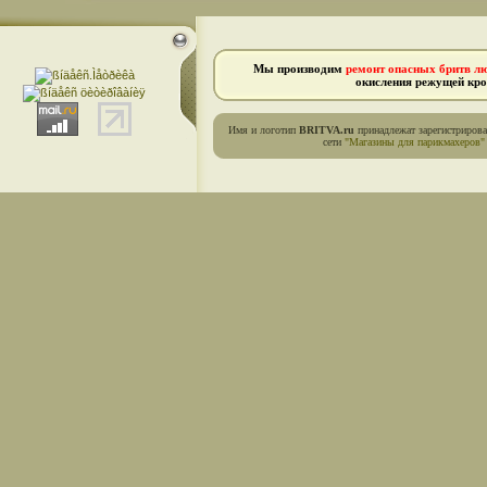
Мы производим
ремонт опасных бритв л
окисления режущей кро
Имя и логотип
BRITVA.ru
принадлежат зарегистриров
сети
"Магазины для парикмахеров"