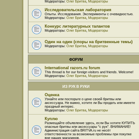
Модераторы:
Олег Бритва
,
Модераторы
Исследовательская лаборатория
Опыты. Исследования. Эксперименты с очевидностью.
Модераторы:
Олег Бритва
,
Модераторы
Конкурс литературных талантов
Модераторы:
Олег Бритва
,
Модераторы
Один на один (споры на бритвенные темы)
Модераторы:
Олег Бритва
,
Модераторы
ФОРУМ
International razors.ru forum
This thread is for our foreign visitors and friends. Welcome!
Модераторы:
Олег Бритва
,
Модераторы
ИЗ РУК В РУКИ
Оценка
Узнайте или поспорьте о цене своей бритвы или
аксессуара. Не важно, хотите ли Вы продать или имеете
праздный интерес.
Модераторы:
Олег Бритва
,
Модераторы
Куплю
Размещайте объявление здесь, если Вы хотите КУПИТЬ
опасные бритвы или аксессуары "с рук". ВНИМАНИЕ!
Администрация сайта BRITVA.ru не несёт
ответственности за возможные проблемы при покупке
вне наших магазинов.