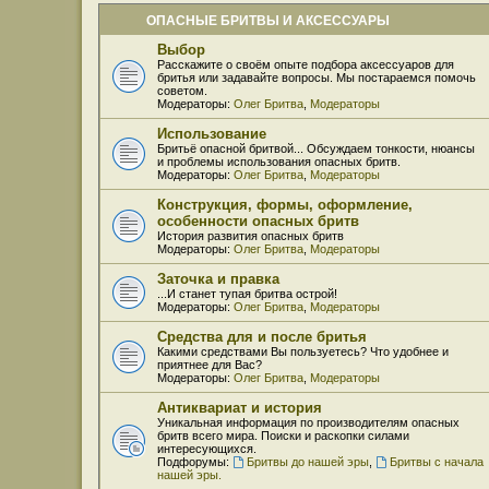
ОПАСНЫЕ БРИТВЫ И АКСЕССУАРЫ
Выбор
Расскажите о своём опыте подбора аксессуаров для
бритья или задавайте вопросы. Мы постараемся помочь
советом.
Модераторы:
Олег Бритва
,
Модераторы
Использование
Бритьё опасной бритвой... Обсуждаем тонкости, нюансы
и проблемы использования опасных бритв.
Модераторы:
Олег Бритва
,
Модераторы
Конструкция, формы, оформление,
особенности опасных бритв
История развития опасных бритв
Модераторы:
Олег Бритва
,
Модераторы
Заточка и правка
...И станет тупая бритва острой!
Модераторы:
Олег Бритва
,
Модераторы
Средства для и после бритья
Какими средствами Вы пользуетесь? Что удобнее и
приятнее для Вас?
Модераторы:
Олег Бритва
,
Модераторы
Антиквариат и история
Уникальная информация по производителям опасных
бритв всего мира. Поиски и раскопки силами
интересующихся.
Подфорумы:
Бритвы до нашей эры
,
Бритвы с начала
нашей эры.