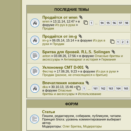
ПОСЛЕДНИЕ ТЕМЫ
Продаётся от wren
wren
» 13.11.14, 12:47 » в
1
94
95
96
97
98
…
форуме
Из рук в руки
»
Продам
Продаётся от im-g
im-g
» 06.05.14, 15:14 » в форуме
Из рук в
1
2
3
руки
»
Продам
Бритва для бровей. R.L.S. Solingen
anton
» 03.08.26, 17:56 » в форуме
Опасные бритвы и
аксессуары
»
Антиквариат и история
»
Германия
Уклономер СМТ D-001
Фестер
» 17.06.26, 9:23 » в форуме
Из рук в руки
»
Продам (разное, не относящееся к бритью)
Впечатления новичка
dka
» 30.10.13, 15:46 »
1
161
162
163
164
165
…
в форуме
Опасные
бритвы и аксессуары
»
Использование
ФОРУМ
Статьи
Пишем, редактируем, собираем, публикуем, читаем.
Принцип блога: уровень комментирования выбирает
автор.
Модераторы:
Олег Бритва
,
Модераторы