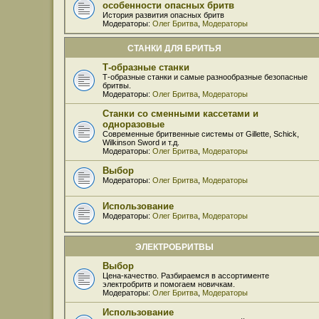
особенности опасных бритв
История развития опасных бритв
Модераторы:
Олег Бритва
,
Модераторы
СТАНКИ ДЛЯ БРИТЬЯ
Т-образные станки
Т-образные станки и самые разнообразные безопасные
бритвы.
Модераторы:
Олег Бритва
,
Модераторы
Станки со сменными кассетами и
одноразовые
Современные бритвенные системы от Gillette, Schick,
Wilkinson Sword и т.д.
Модераторы:
Олег Бритва
,
Модераторы
Выбор
Модераторы:
Олег Бритва
,
Модераторы
Использование
Модераторы:
Олег Бритва
,
Модераторы
ЭЛЕКТРОБРИТВЫ
Выбор
Цена-качество. Разбираемся в ассортименте
электробритв и помогаем новичкам.
Модераторы:
Олег Бритва
,
Модераторы
Использование