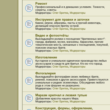
Ремонт
Профессиональный и в домашних условиях. Тонкости,
секреты, советы.
Модераторы:
Олег Бритва
,
Модераторы
Инструмент для правки и заточки
Камни, ремни, абразивы, пасты и прочий инвентарь,
делающий опасную бритву острой.
Модераторы:
Олег Бритва
,
Модераторы
Видео и фотоотчёты
Выкладывайте ролики о посещении "бритвенных мест":
города, фабрики, музеи, магазины, барахолки, прочие
тематические места, связанные с посещением, покупкой,
поиском опасных бритв.
Модераторы:
Олег Бритва
,
Модераторы
Изготовление
Кустарное и уникальное единичное производство любых
аксессуаров и средств для бритья. Кто во что горазд.
Модераторы:
Олег Бритва
,
Модераторы
Фотогалерея
Выкладывайте фотографии своих любимых бритв,
ремней, помазков и других аксессуаров. Приветствуются
уникальные и редкие экземпляры. Обсуждение любого
рода в этом форуме не разрешено.
Модераторы:
Олег Бритва
,
Модераторы
Маразм крепчал и лезвия тупые
/Добавляем красоты нашего Мира.
Модераторы:
Олег Бритва
,
Модераторы
Конструкция, формы, оформление,