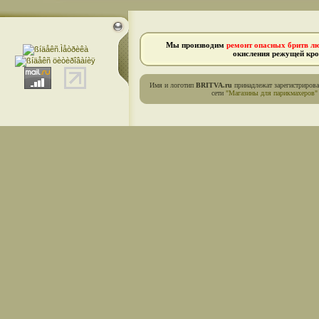
Мы производим
ремонт опасных бритв л
окисления режущей кро
Имя и логотип
BRITVA.ru
принадлежат зарегистриров
сети
"Магазины для парикмахеров"