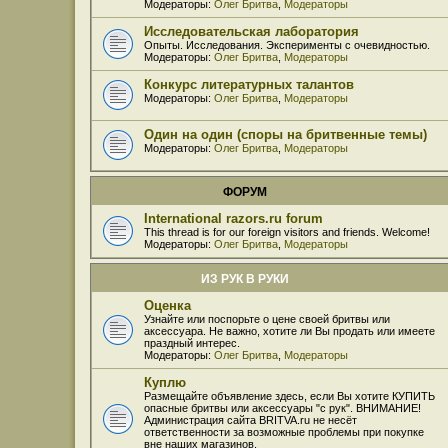
Модераторы:
Олег Бритва
,
Модераторы
Исследовательская лаборатория
Опыты. Исследования. Эксперименты с очевидностью.
Модераторы:
Олег Бритва
,
Модераторы
Конкурс литературных талантов
Модераторы:
Олег Бритва
,
Модераторы
Один на один (споры на бритвенные темы)
Модераторы:
Олег Бритва
,
Модераторы
ФОРУМ
International razors.ru forum
This thread is for our foreign visitors and friends. Welcome!
Модераторы:
Олег Бритва
,
Модераторы
ИЗ РУК В РУКИ
Оценка
Узнайте или поспорьте о цене своей бритвы или
аксессуара. Не важно, хотите ли Вы продать или имеете
праздный интерес.
Модераторы:
Олег Бритва
,
Модераторы
Куплю
Размещайте объявление здесь, если Вы хотите КУПИТЬ
опасные бритвы или аксессуары "с рук". ВНИМАНИЕ!
Администрация сайта BRITVA.ru не несёт
ответственности за возможные проблемы при покупке
вне наших магазинов.