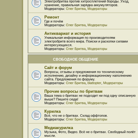
Электробритва против хитросплетений бороды. Уход,
хранение, правильная зарядка аккумуляторов.
Модераторы:
Олег Бритва
,
Модераторы
Ремонт
Где и почём
Модераторы:
Олег Бритва
,
Модераторы
Антиквариат и история
Уникальная информация по производителям
электробритв всего мира. Поиски и раскопки силами
интересующихся.
Модераторы:
Олег Бритва
,
Модераторы
СВОБОДНОЕ ОБЩЕНИЕ
Сайт и форум
Вопросы, отзывы и предложения по техническому
исполнению, дизайну и информационному наполнению
сайта. Предложения по форуму.
Модераторы:
Олег Бритва
,
blattopter
,
Модераторы
Прочие вопросы по бритвам
Ваша тема о бритвах не подходит ни под одну описанную
выше? Пишите сюда!
Модераторы:
Олег Бритва
,
Модераторы
Курилка
Всё, что не о бритвах. Склад оффтопов.
Модераторы:
Олег Бритва
,
Модераторы
Медиакурилка
Музыка, Фото, Видео. Всё не о бритвах. Свободный полёт
мысли.