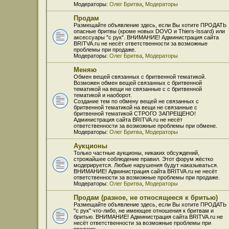
Модераторы:
Олег Бритва
,
Модераторы
Продам
Размещайте объявление здесь, если Вы хотите ПРОДАТЬ
опасные бритвы (кроме новых DOVO и Thiers-Issard) или
аксессуары "с рук". ВНИМАНИЕ! Администрация сайта
BRITVA.ru не несёт ответственности за возможные
проблемы при продаже.
Модераторы:
Олег Бритва
,
Модераторы
Меняю
Обмен вещей связанных с бритвенной тематикой.
Возможен обмен вещей связанных с бритвенной
тематикой на вещи не связанные с с бритвенной
тематикой и наоборот.
Создание тем по обмену вещей не связанных с
бритвенной тематикой на вещи не связанные с
бритвенной тематикой СТРОГО ЗАПРЕЩЕНО!
Администрация сайта BRITVA.ru не несёт
ответственности за возможные проблемы при обмене.
Модераторы:
Олег Бритва
,
Модераторы
Аукционы
Только частные аукционы, никаких обсуждений,
строжайшее соблюдение правил. Этот форум жёстко
модерируется. Любые нарушения будут наказываться.
ВНИМАНИЕ! Администрация сайта BRITVA.ru не несёт
ответственности за возможные проблемы при продаже.
Модераторы:
Олег Бритва
,
Модераторы
Продам (разное, не относящееся к бритью)
Размещайте объявление здесь, если Вы хотите ПРОДАТЬ
"с рук" что-либо, не имеющее отношения к бритвам и
бритью. ВНИМАНИЕ! Администрация сайта BRITVA.ru не
несёт ответственности за возможные проблемы при
продаже.