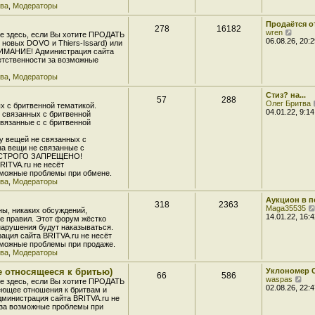
т
тва
,
Модераторы
ю
е
и
д
к
Продаётся о
н
278
16182
п
П
wren
е
е здесь, если Вы хотите ПРОДАТЬ
о
е
06.08.26, 20:2
м
 новых DOVO и Thiers-Issard) или
с
р
у
НИМАНИЕ! Администрация сайта
л
е
с
ветственности за возможные
е
й
о
д
т
о
тва
,
Модераторы
н
и
б
е
к
щ
Стиз? на...
м
57
288
п
е
Олег Бритва
у
 с бритвенной тематикой.
о
н
04.01.22, 9:14
с
 связанных с бритвенной
с
и
о
связанные с с бритвенной
л
ю
о
е
б
у вещей не связанных с
д
щ
на вещи не связанные с
н
е
й СТРОГО ЗАПРЕЩЕНО!
е
н
RITVA.ru не несёт
м
и
зможные проблемы при обмене.
у
ю
тва
,
Модераторы
с
о
Аукцион в 
о
318
2363
Maga35535
б
ны, никаких обсуждений,
14.01.22, 16:4
щ
 правил. Этот форум жёстко
е
арушения будут наказываться.
н
ция сайта BRITVA.ru не несёт
и
зможные проблемы при продаже.
ю
тва
,
Модераторы
е относящееся к бритью)
Уклономер 
66
586
П
waspas
е здесь, если Вы хотите ПРОДАТЬ
е
02.08.26, 22:4
меющее отношения к бритвам и
р
министрация сайта BRITVA.ru не
е
 за возможные проблемы при
й