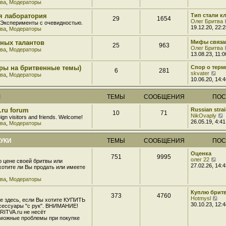
тва
,
Модераторы
о
о
я лаборатория
Тип стали к
б
29
1654
Олег Бритва
 Эксперименты с очевидностью.
щ
19.12.20, 22:2
тва
,
Модераторы
е
н
и
рных талантов
Мифы связа
25
963
ю
Олег Бритва
тва
,
Модераторы
13.08.23, 11:0
оры на бритвенные темы)
Спор о терм
6
281
П
skvater
тва
,
Модераторы
е
10.06.20, 14:4
р
е
М
ТЕМЫ
СООБЩЕНИЯ
ПОС
й
т
и
s.ru forum
Russian strai
10
71
к
NikOvaply
eign visitors and friends. Welcome!
п
26.05.19, 4:41
тва
,
Модераторы
о
с
л
РУКИ
ТЕМЫ
СООБЩЕНИЯ
ПОС
е
д
Оценка
751
9995
н
П
олег 22
о цене своей бритвы или
е
е
27.02.26, 14:4
хотите ли Вы продать или имеете
м
р
у
е
тва
,
Модераторы
с
й
о
т
Куплю брит
о
373
4760
и
П
Hotmysl
е здесь, если Вы хотите КУПИТЬ
б
к
е
30.10.23, 12:4
сессуары "с рук". ВНИМАНИЕ!
щ
п
р
RITVA.ru не несёт
е
о
е
зможные проблемы при покупке
н
с
й
и
л