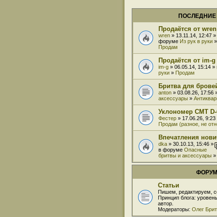
ПОСЛЕДНИЕ
Продаётся от wren
wren
» 13.11.14, 12:47 »
форуме
Из рук в руки
»
Продам
Продаётся от im-g
im-g
» 06.05.14, 15:14 
руки
»
Продам
Бритва для бровей
anton
» 03.08.26, 17:56
аксессуары
»
Антиквар
Уклономер СМТ D-
Фестер
» 17.06.26, 9:2
Продам (разное, не от
Впечатления нови
dka
» 30.10.13, 15:46 »
в форуме
Опасные
бритвы и аксессуары
ФОРУ
Статьи
Пишем, редактируем, с
Принцип блога: уровен
автор.
Модераторы:
Олег Бри