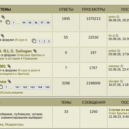
 ТЕМЫ
ОТВЕТЫ
ПРОСМОТРЫ
ПОС
wren
1945
1370213
06.08.26, 20:2
 в
1
94
95
96
97
98
…
im-g
55
22530
05.08.26, 15:3
» в форуме
Из рук в
1
2
3
. R.L.S. Solingen
anton
0
197
03.08.26, 17:5
 » в форуме
Опасные бритвы и
иат и история
»
Германия
001
waspas
7
1767
02.08.26, 22:4
3 » в форуме
Из рук в руки
»
носящееся к бритью)
чка
skvater
3296
2198006
16.07.26, 1:18
1
161
162
163
164
165
…
»
Использование
М
ТЕМЫ
СООБЩЕНИЯ
ПОС
Случаи из 
33
1260
Олег Бритва
обираем, публикуем, читаем.
21.08.23, 9:40
ь комментирования выбирает
тва
,
Модераторы