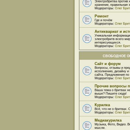
Электробритва против 
хранение, правильная 
Модераторы:
Олег Бри
Ремонт
Где и почём
Модераторы:
Олег Бри
Антиквариат и ис
Уникальная информаци
электробритв всего мир
интересующихся.
Модераторы:
Олег Бри
СВОБОДНОЕ 
Сайт и форум
Вопросы, отзывы и пре
исполнению, дизайну 
сайта. Предложения по
Модераторы:
Олег Бри
Прочие вопросы п
Ваша тема о бритвах н
выше? Пишите сюда!
Модераторы:
Олег Бри
Курилка
Всё, что не о бритвах.
Модераторы:
Олег Бри
Медиакурилка
Музыка, Фото, Видео. В
мысли.