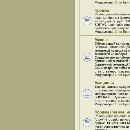
Модераторы:
Олег Бри
Продам
Размещайте объявлени
опасные бритвы (кроме
аксессуары "с рук". В
BRITVA.ru не несёт от
проблемы при продаже.
Модераторы:
Олег Бри
Меняю
Обмен вещей связанных
Возможен обмен вещей
тематикой на вещи не 
тематикой и наоборот.
Создание тем по обмен
бритвенной тематикой 
бритвенной тематико
Администрация сайта B
ответственности за во
Модераторы:
Олег Бри
Аукционы
Только частные аукцио
строжайшее соблюдение
модерируется. Любые н
ВНИМАНИЕ! Администра
ответственности за во
Модераторы:
Олег Бри
Продам (разное, н
Размещайте объявлени
"с рук" что-либо, не и
бритью. ВНИМАНИЕ! Ад
несёт ответственности
продаже.