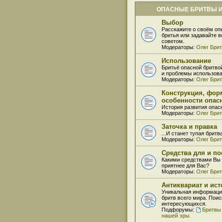
ОПАСНЫЕ БРИТВЫ И
Выбор
Расскажите о своём оп
бритья или задавайте 
советом.
Модераторы:
Олег Бри
Использование
Бритьё опасной бритво
и проблемы использова
Модераторы:
Олег Бри
Конструкция, фор
особенности опас
История развития опас
Модераторы:
Олег Бри
Заточка и правка
...И станет тупая бритв
Модераторы:
Олег Бри
Средства для и по
Какими средствами Вы 
приятнее для Вас?
Модераторы:
Олег Бри
Антиквариат и ис
Уникальная информаци
бритв всего мира. Поис
интересующихся.
Подфорумы:
Бритвы
нашей эры.