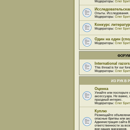
Модераторы:
Олег Бри
Исследовательска
Опыты. Исследования.
Модераторы:
Олег Бри
Конкурс литерату
Модераторы:
Олег Бри
Один на один (сп
Модераторы:
Олег Бри
ФОРУ
International razor
This thread is for our for
Модераторы:
Олег Бри
ИЗ РУК В 
Оценка
Узнайте или поспорьте 
аксессуара. Не важно, 
праздный интерес.
Модераторы:
Олег Бри
Куплю
Размещайте объявлени
опасные бритвы или ак
Администрация сайта B
ответственности за во
вне наших магазинов.