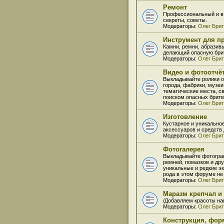
Ремонт
Профессиональный и в 
секреты, советы.
Модераторы:
Олег Бри
Инструмент для пр
Камни, ремни, абразивы
делающий опасную брит
Модераторы:
Олег Бри
Видео и фотоотчё
Выкладывайте ролики о
города, фабрики, музеи
тематические места, с
поиском опасных бритв
Модераторы:
Олег Бри
Изготовление
Кустарное и уникально
аксессуаров и средств д
Модераторы:
Олег Бри
Фотогалерея
Выкладывайте фотогра
ремней, помазков и др
уникальные и редкие э
рода в этом форуме не
Модераторы:
Олег Бри
Маразм крепчал и
/Добавляем красоты на
Модераторы:
Олег Бри
Конструкция, фор