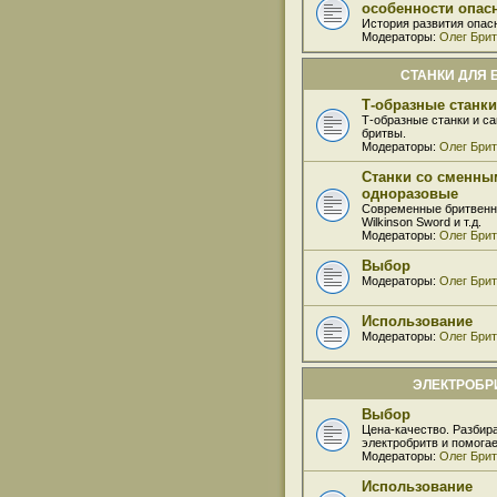
особенности опас
История развития опас
Модераторы:
Олег Бри
СТАНКИ ДЛЯ 
Т-образные станки
Т-образные станки и с
бритвы.
Модераторы:
Олег Бри
Станки со сменны
одноразовые
Современные бритвенные
Wilkinson Sword и т.д.
Модераторы:
Олег Бри
Выбор
Модераторы:
Олег Бри
Использование
Модераторы:
Олег Бри
ЭЛЕКТРОБ
Выбор
Цена-качество. Разбир
электробритв и помога
Модераторы:
Олег Бри
Использование