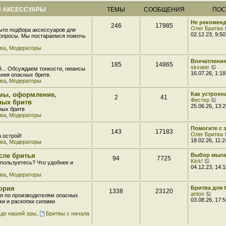
 АКСЕССУАРЫ
ТЕМЫ
СООБЩЕНИЯ
ПОС
Не рекоменд
246
17985
Олег Бритва
ыте подбора аксессуаров для
02.12.23, 9:50
вопросы. Мы постараемся помочь
тва
,
Модераторы
Впечатления
185
14865
П
skvater
й... Обсуждаем тонкости, нюансы
е
16.07.26, 1:18
ния опасных бритв.
р
тва
,
Модераторы
е
й
мы, оформление,
Как устроен
2
41
т
П
Фестер
ных бритв
и
е
25.06.26, 13:2
ных бритв
к
р
тва
,
Модераторы
п
е
о
й
с
Помогите с 
т
143
17183
л
Олег Бритва
а острой!
и
е
18.02.26, 11:2
тва
,
Модераторы
к
д
п
н
о
сле бритья
Выбор мыла
е
94
7725
с
П
Kick!
пользуетесь? Что удобнее и
м
л
е
04.12.23, 14:1
у
е
р
тва
,
Модераторы
с
д
е
о
н
й
тория
Бритва для б
о
е
1338
23120
т
П
anton
б
я по производителям опасных
м
и
е
03.08.26, 17:5
щ
ки и раскопки силами
у
к
р
е
с
п
е
н
 до нашей эры
,
Бритвы с начала
о
о
й
и
о
с
т
ю