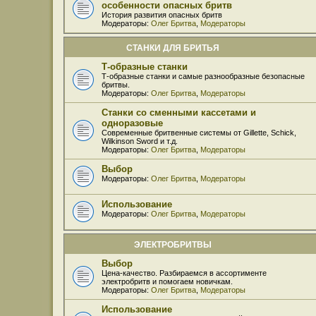
особенности опасных бритв
История развития опасных бритв
Модераторы:
Олег Бритва
,
Модераторы
СТАНКИ ДЛЯ БРИТЬЯ
Т-образные станки
Т-образные станки и самые разнообразные безопасные
бритвы.
Модераторы:
Олег Бритва
,
Модераторы
Станки со сменными кассетами и
одноразовые
Современные бритвенные системы от Gillette, Schick,
Wilkinson Sword и т.д.
Модераторы:
Олег Бритва
,
Модераторы
Выбор
Модераторы:
Олег Бритва
,
Модераторы
Использование
Модераторы:
Олег Бритва
,
Модераторы
ЭЛЕКТРОБРИТВЫ
Выбор
Цена-качество. Разбираемся в ассортименте
электробритв и помогаем новичкам.
Модераторы:
Олег Бритва
,
Модераторы
Использование