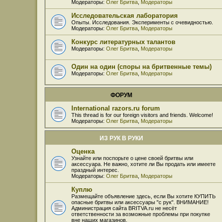
Модераторы:
Олег Бритва
,
Модераторы
Исследовательская лаборатория
Опыты. Исследования. Эксперименты с очевидностью.
Модераторы:
Олег Бритва
,
Модераторы
Конкурс литературных талантов
Модераторы:
Олег Бритва
,
Модераторы
Один на один (споры на бритвенные темы)
Модераторы:
Олег Бритва
,
Модераторы
ФОРУМ
International razors.ru forum
This thread is for our foreign visitors and friends. Welcome!
Модераторы:
Олег Бритва
,
Модераторы
ИЗ РУК В РУКИ
Оценка
Узнайте или поспорьте о цене своей бритвы или
аксессуара. Не важно, хотите ли Вы продать или имеете
праздный интерес.
Модераторы:
Олег Бритва
,
Модераторы
Куплю
Размещайте объявление здесь, если Вы хотите КУПИТЬ
опасные бритвы или аксессуары "с рук". ВНИМАНИЕ!
Администрация сайта BRITVA.ru не несёт
ответственности за возможные проблемы при покупке
вне наших магазинов.