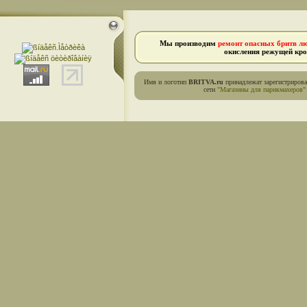
Мы производим
ремонт опасных бритв л
окисления режущей кро
Имя и логотип
BRITVA.ru
принадлежат зарегистриров
сети
"Магазины для парикмахеров"