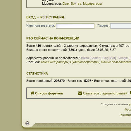
Модераторы:
Олег Бритва
,
Модераторы
ВХОД
•
РЕГИСТРАЦИЯ
Имя пользователя:
Пароль:
КТО СЕЙЧАС НА КОНФЕРЕНЦИИ
Всего
410
посетителей :: 3 зарегистрированных, 0 скрытых и 407 гос
Больше всего посетителей (
5801
) здесь было 23.06.26, 8:27
Зарегистрированные пользователи:
Baidu [Spider]
,
Bing [Bot]
,
Google [B
Легенда:
Администраторы
,
Супермодераторы
,
Новые пользовате
СТАТИСТИКА
Всего сообщений:
208370
• Всего тем:
5297
• Всего пользователей:
26
Список форумов
Связаться с администрацией
Создано на основе
p
Рус
Конфид