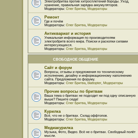
Электробритва против хитросплетений бороды. Уход,
хранение, правильная зарядка аккумуляторов.
Модераторы:
Олег Бритва
,
Модераторы
Ремонт
Где и почём
Модераторы:
Олег Бритва
,
Модераторы
Антиквариат и история
Уникальная информация по производителям
электробритв всего мира. Поиски и раскопки силами
интересующихся.
Модераторы:
Олег Бритва
,
Модераторы
СВОБОДНОЕ ОБЩЕНИЕ
Сайт и форум
Вопросы, отзывы и предложения по техническому
исполнению, дизайну и информационному наполнению
сайта. Предложения по форуму.
Модераторы:
Олег Бритва
,
blattopter
,
Модераторы
Прочие вопросы по бритвам
Ваша тема о бритвах не подходит ни под одну описанную
выше? Пишите сюда!
Модераторы:
Олег Бритва
,
Модераторы
Курилка
Всё, что не о бритвах. Склад оффтопов.
Модераторы:
Олег Бритва
,
Модераторы
Медиакурилка
Музыка, Фото, Видео. Всё не о бритвах. Свободный полёт
мысли.