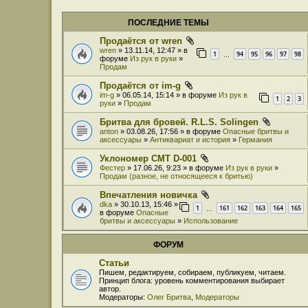
ПОСЛЕДНИЕ ТЕМЫ
Продаётся от wren
wren
» 13.11.14, 12:47 » в
1
94
95
96
97
98
…
форуме
Из рук в руки
»
Продам
Продаётся от im-g
im-g
» 06.05.14, 15:14 » в форуме
Из рук в
1
2
3
руки
»
Продам
Бритва для бровей. R.L.S. Solingen
anton
» 03.08.26, 17:56 » в форуме
Опасные бритвы и
аксессуары
»
Антиквариат и история
»
Германия
Уклономер СМТ D-001
Фестер
» 17.06.26, 9:23 » в форуме
Из рук в руки
»
Продам (разное, не относящееся к бритью)
Впечатления новичка
dka
» 30.10.13, 15:46 »
1
161
162
163
164
165
…
в форуме
Опасные
бритвы и аксессуары
»
Использование
ФОРУМ
Статьи
Пишем, редактируем, собираем, публикуем, читаем.
Принцип блога: уровень комментирования выбирает
автор.
Модераторы:
Олег Бритва
,
Модераторы