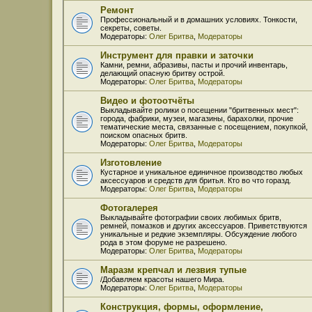
Ремонт
Профессиональный и в домашних условиях. Тонкости,
секреты, советы.
Модераторы:
Олег Бритва
,
Модераторы
Инструмент для правки и заточки
Камни, ремни, абразивы, пасты и прочий инвентарь,
делающий опасную бритву острой.
Модераторы:
Олег Бритва
,
Модераторы
Видео и фотоотчёты
Выкладывайте ролики о посещении "бритвенных мест":
города, фабрики, музеи, магазины, барахолки, прочие
тематические места, связанные с посещением, покупкой,
поиском опасных бритв.
Модераторы:
Олег Бритва
,
Модераторы
Изготовление
Кустарное и уникальное единичное производство любых
аксессуаров и средств для бритья. Кто во что горазд.
Модераторы:
Олег Бритва
,
Модераторы
Фотогалерея
Выкладывайте фотографии своих любимых бритв,
ремней, помазков и других аксессуаров. Приветствуются
уникальные и редкие экземпляры. Обсуждение любого
рода в этом форуме не разрешено.
Модераторы:
Олег Бритва
,
Модераторы
Маразм крепчал и лезвия тупые
/Добавляем красоты нашего Мира.
Модераторы:
Олег Бритва
,
Модераторы
Конструкция, формы, оформление,