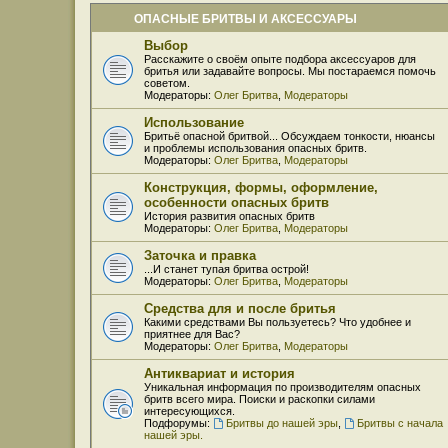
ОПАСНЫЕ БРИТВЫ И АКСЕССУАРЫ
Выбор
Расскажите о своём опыте подбора аксессуаров для
бритья или задавайте вопросы. Мы постараемся помочь
советом.
Модераторы:
Олег Бритва
,
Модераторы
Использование
Бритьё опасной бритвой... Обсуждаем тонкости, нюансы
и проблемы использования опасных бритв.
Модераторы:
Олег Бритва
,
Модераторы
Конструкция, формы, оформление,
особенности опасных бритв
История развития опасных бритв
Модераторы:
Олег Бритва
,
Модераторы
Заточка и правка
...И станет тупая бритва острой!
Модераторы:
Олег Бритва
,
Модераторы
Средства для и после бритья
Какими средствами Вы пользуетесь? Что удобнее и
приятнее для Вас?
Модераторы:
Олег Бритва
,
Модераторы
Антиквариат и история
Уникальная информация по производителям опасных
бритв всего мира. Поиски и раскопки силами
интересующихся.
Подфорумы:
Бритвы до нашей эры
,
Бритвы с начала
нашей эры.