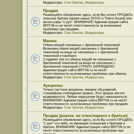
Модераторы:
Олег Бритва
,
Модераторы
Продам
Размещайте объявление здесь, если Вы хотите ПРОДАТЬ
опасные бритвы (кроме новых DOVO и Thiers-Issard) или
аксессуары "с рук". ВНИМАНИЕ! Администрация сайта
BRITVA.ru не несёт ответственности за возможные
проблемы при продаже.
Модераторы:
Олег Бритва
,
Модераторы
Меняю
Обмен вещей связанных с бритвенной тематикой.
Возможен обмен вещей связанных с бритвенной
тематикой на вещи не связанные с с бритвенной
тематикой и наоборот.
Создание тем по обмену вещей не связанных с
бритвенной тематикой на вещи не связанные с
бритвенной тематикой СТРОГО ЗАПРЕЩЕНО!
Администрация сайта BRITVA.ru не несёт
ответственности за возможные проблемы при обмене.
Модераторы:
Олег Бритва
,
Модераторы
Аукционы
Только частные аукционы, никаких обсуждений,
строжайшее соблюдение правил. Этот форум жёстко
модерируется. Любые нарушения будут наказываться.
ВНИМАНИЕ! Администрация сайта BRITVA.ru не несёт
ответственности за возможные проблемы при продаже.
Модераторы:
Олег Бритва
,
Модераторы
Продам (разное, не относящееся к бритью)
Размещайте объявление здесь, если Вы хотите ПРОДАТЬ
"с рук" что-либо, не имеющее отношения к бритвам и
бритью. ВНИМАНИЕ! Администрация сайта BRITVA.ru не
несёт ответственности за возможные проблемы при
продаже.