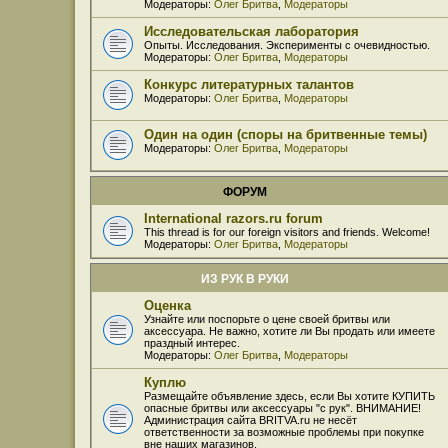
Модераторы:
Олег Бритва
,
Модераторы
Исследовательская лаборатория
Опыты. Исследования. Эксперименты с очевидностью.
Модераторы:
Олег Бритва
,
Модераторы
Конкурс литературных талантов
Модераторы:
Олег Бритва
,
Модераторы
Один на один (споры на бритвенные темы)
Модераторы:
Олег Бритва
,
Модераторы
ФОРУМ
International razors.ru forum
This thread is for our foreign visitors and friends. Welcome!
Модераторы:
Олег Бритва
,
Модераторы
ИЗ РУК В РУКИ
Оценка
Узнайте или поспорьте о цене своей бритвы или
аксессуара. Не важно, хотите ли Вы продать или имеете
праздный интерес.
Модераторы:
Олег Бритва
,
Модераторы
Куплю
Размещайте объявление здесь, если Вы хотите КУПИТЬ
опасные бритвы или аксессуары "с рук". ВНИМАНИЕ!
Администрация сайта BRITVA.ru не несёт
ответственности за возможные проблемы при покупке
вне наших магазинов.