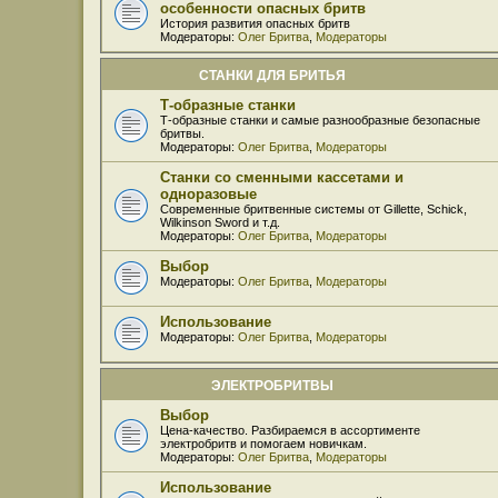
особенности опасных бритв
История развития опасных бритв
Модераторы:
Олег Бритва
,
Модераторы
СТАНКИ ДЛЯ БРИТЬЯ
Т-образные станки
Т-образные станки и самые разнообразные безопасные
бритвы.
Модераторы:
Олег Бритва
,
Модераторы
Станки со сменными кассетами и
одноразовые
Современные бритвенные системы от Gillette, Schick,
Wilkinson Sword и т.д.
Модераторы:
Олег Бритва
,
Модераторы
Выбор
Модераторы:
Олег Бритва
,
Модераторы
Использование
Модераторы:
Олег Бритва
,
Модераторы
ЭЛЕКТРОБРИТВЫ
Выбор
Цена-качество. Разбираемся в ассортименте
электробритв и помогаем новичкам.
Модераторы:
Олег Бритва
,
Модераторы
Использование