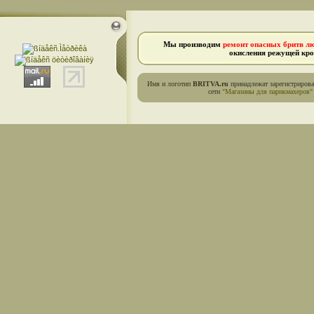
Мы производим
ремонт опасных бритв л
окисления режущей кро
Имя и логотип
BRITVA.ru
принадлежат зарегистриров
сети
"Магазины для парикмахеров"