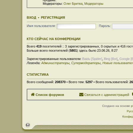
Модераторы:
Олег Бритва
,
Модераторы
ВХОД
•
РЕГИСТРАЦИЯ
Имя пользователя:
Пароль:
КТО СЕЙЧАС НА КОНФЕРЕНЦИИ
Всего
419
посетителей :: 3 зарегистрированных, 0 скрытых и 416 гос
Больше всего посетителей (
5801
) здесь было 23.06.26, 8:27
Зарегистрированные пользователи:
Baidu [Spider]
,
Bing [Bot]
,
Google [B
Легенда:
Администраторы
,
Супермодераторы
,
Новые пользовате
СТАТИСТИКА
Всего сообщений:
208370
• Всего тем:
5297
• Всего пользователей:
26
Список форумов
Связаться с администрацией
Создано на основе
p
Рус
Конфид