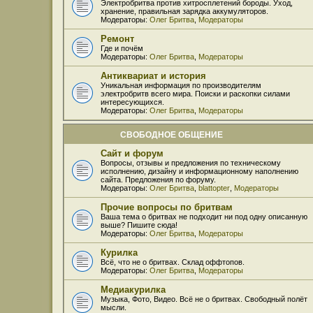
Электробритва против хитросплетений бороды. Уход,
хранение, правильная зарядка аккумуляторов.
Модераторы:
Олег Бритва
,
Модераторы
Ремонт
Где и почём
Модераторы:
Олег Бритва
,
Модераторы
Антиквариат и история
Уникальная информация по производителям
электробритв всего мира. Поиски и раскопки силами
интересующихся.
Модераторы:
Олег Бритва
,
Модераторы
СВОБОДНОЕ ОБЩЕНИЕ
Сайт и форум
Вопросы, отзывы и предложения по техническому
исполнению, дизайну и информационному наполнению
сайта. Предложения по форуму.
Модераторы:
Олег Бритва
,
blattopter
,
Модераторы
Прочие вопросы по бритвам
Ваша тема о бритвах не подходит ни под одну описанную
выше? Пишите сюда!
Модераторы:
Олег Бритва
,
Модераторы
Курилка
Всё, что не о бритвах. Склад оффтопов.
Модераторы:
Олег Бритва
,
Модераторы
Медиакурилка
Музыка, Фото, Видео. Всё не о бритвах. Свободный полёт
мысли.