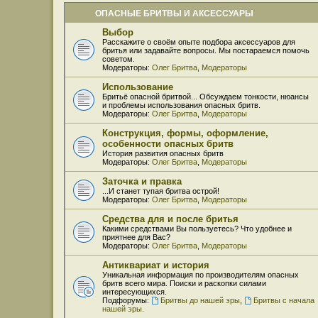
ОПАСНЫЕ БРИТВЫ И АКСЕССУАРЫ
Выбор
Расскажите о своём опыте подбора аксессуаров для
бритья или задавайте вопросы. Мы постараемся помочь
советом.
Модераторы:
Олег Бритва
,
Модераторы
Использование
Бритьё опасной бритвой... Обсуждаем тонкости, нюансы
и проблемы использования опасных бритв.
Модераторы:
Олег Бритва
,
Модераторы
Конструкция, формы, оформление,
особенности опасных бритв
История развития опасных бритв
Модераторы:
Олег Бритва
,
Модераторы
Заточка и правка
...И станет тупая бритва острой!
Модераторы:
Олег Бритва
,
Модераторы
Средства для и после бритья
Какими средствами Вы пользуетесь? Что удобнее и
приятнее для Вас?
Модераторы:
Олег Бритва
,
Модераторы
Антиквариат и история
Уникальная информация по производителям опасных
бритв всего мира. Поиски и раскопки силами
интересующихся.
Подфорумы:
Бритвы до нашей эры
,
Бритвы с начала
нашей эры.