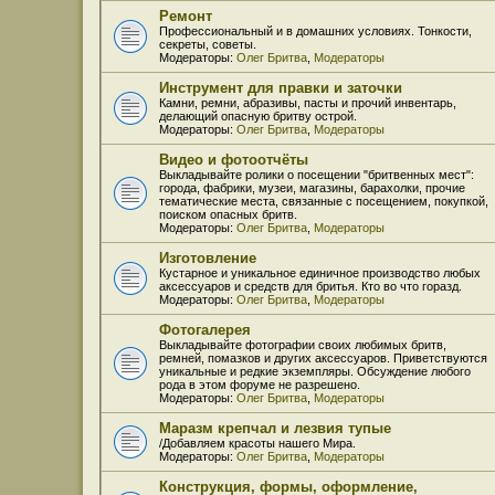
Ремонт
Профессиональный и в домашних условиях. Тонкости,
секреты, советы.
Модераторы:
Олег Бритва
,
Модераторы
Инструмент для правки и заточки
Камни, ремни, абразивы, пасты и прочий инвентарь,
делающий опасную бритву острой.
Модераторы:
Олег Бритва
,
Модераторы
Видео и фотоотчёты
Выкладывайте ролики о посещении "бритвенных мест":
города, фабрики, музеи, магазины, барахолки, прочие
тематические места, связанные с посещением, покупкой,
поиском опасных бритв.
Модераторы:
Олег Бритва
,
Модераторы
Изготовление
Кустарное и уникальное единичное производство любых
аксессуаров и средств для бритья. Кто во что горазд.
Модераторы:
Олег Бритва
,
Модераторы
Фотогалерея
Выкладывайте фотографии своих любимых бритв,
ремней, помазков и других аксессуаров. Приветствуются
уникальные и редкие экземпляры. Обсуждение любого
рода в этом форуме не разрешено.
Модераторы:
Олег Бритва
,
Модераторы
Маразм крепчал и лезвия тупые
/Добавляем красоты нашего Мира.
Модераторы:
Олег Бритва
,
Модераторы
Конструкция, формы, оформление,