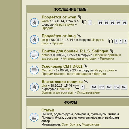
ПОСЛЕДНИЕ ТЕМЫ
Продаётся от wren
wren
» 13.11.14, 12:47 » в
1
94
95
96
97
98
…
форуме
Из рук в руки
»
Продам
Продаётся от im-g
im-g
» 06.05.14, 15:14 » в форуме
Из рук в
1
2
3
руки
»
Продам
Бритва для бровей. R.L.S. Solingen
anton
» 03.08.26, 17:56 » в форуме
Опасные бритвы и
аксессуары
»
Антиквариат и история
»
Германия
Уклономер СМТ D-001
Фестер
» 17.06.26, 9:23 » в форуме
Из рук в руки
»
Продам (разное, не относящееся к бритью)
Впечатления новичка
dka
» 30.10.13, 15:46 »
1
161
162
163
164
165
…
в форуме
Опасные
бритвы и аксессуары
»
Использование
ФОРУМ
Статьи
Пишем, редактируем, собираем, публикуем, читаем.
Принцип блога: уровень комментирования выбирает
автор.
Модераторы:
Олег Бритва
,
Модераторы