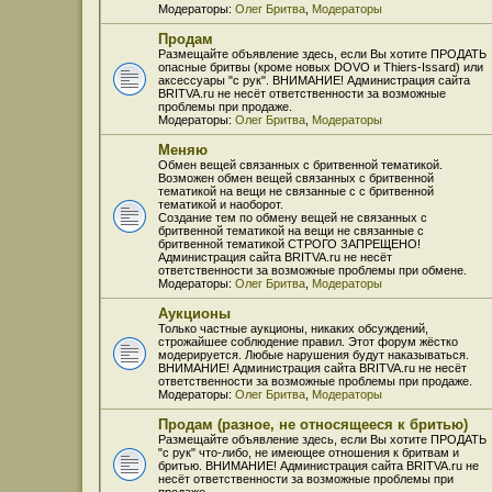
Модераторы:
Олег Бритва
,
Модераторы
Продам
Размещайте объявление здесь, если Вы хотите ПРОДАТЬ
опасные бритвы (кроме новых DOVO и Thiers-Issard) или
аксессуары "с рук". ВНИМАНИЕ! Администрация сайта
BRITVA.ru не несёт ответственности за возможные
проблемы при продаже.
Модераторы:
Олег Бритва
,
Модераторы
Меняю
Обмен вещей связанных с бритвенной тематикой.
Возможен обмен вещей связанных с бритвенной
тематикой на вещи не связанные с с бритвенной
тематикой и наоборот.
Создание тем по обмену вещей не связанных с
бритвенной тематикой на вещи не связанные с
бритвенной тематикой СТРОГО ЗАПРЕЩЕНО!
Администрация сайта BRITVA.ru не несёт
ответственности за возможные проблемы при обмене.
Модераторы:
Олег Бритва
,
Модераторы
Аукционы
Только частные аукционы, никаких обсуждений,
строжайшее соблюдение правил. Этот форум жёстко
модерируется. Любые нарушения будут наказываться.
ВНИМАНИЕ! Администрация сайта BRITVA.ru не несёт
ответственности за возможные проблемы при продаже.
Модераторы:
Олег Бритва
,
Модераторы
Продам (разное, не относящееся к бритью)
Размещайте объявление здесь, если Вы хотите ПРОДАТЬ
"с рук" что-либо, не имеющее отношения к бритвам и
бритью. ВНИМАНИЕ! Администрация сайта BRITVA.ru не
несёт ответственности за возможные проблемы при
продаже.