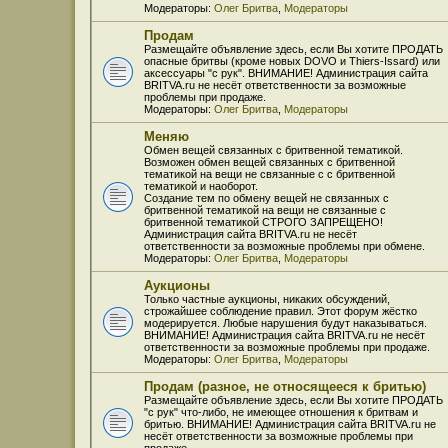
Модераторы:
Олег Бритва
,
Модераторы
Продам
Размещайте объявление здесь, если Вы хотите ПРОДАТЬ
опасные бритвы (кроме новых DOVO и Thiers-Issard) или
аксессуары "с рук". ВНИМАНИЕ! Администрация сайта
BRITVA.ru не несёт ответственности за возможные
проблемы при продаже.
Модераторы:
Олег Бритва
,
Модераторы
Меняю
Обмен вещей связанных с бритвенной тематикой.
Возможен обмен вещей связанных с бритвенной
тематикой на вещи не связанные с с бритвенной
тематикой и наоборот.
Создание тем по обмену вещей не связанных с
бритвенной тематикой на вещи не связанные с
бритвенной тематикой СТРОГО ЗАПРЕЩЕНО!
Администрация сайта BRITVA.ru не несёт
ответственности за возможные проблемы при обмене.
Модераторы:
Олег Бритва
,
Модераторы
Аукционы
Только частные аукционы, никаких обсуждений,
строжайшее соблюдение правил. Этот форум жёстко
модерируется. Любые нарушения будут наказываться.
ВНИМАНИЕ! Администрация сайта BRITVA.ru не несёт
ответственности за возможные проблемы при продаже.
Модераторы:
Олег Бритва
,
Модераторы
Продам (разное, не относящееся к бритью)
Размещайте объявление здесь, если Вы хотите ПРОДАТЬ
"с рук" что-либо, не имеющее отношения к бритвам и
бритью. ВНИМАНИЕ! Администрация сайта BRITVA.ru не
несёт ответственности за возможные проблемы при
продаже.