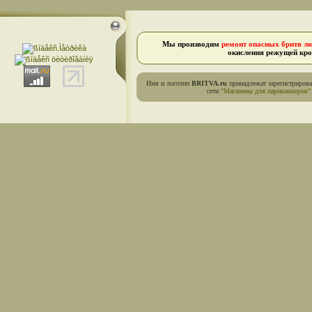
Мы производим
ремонт опасных бритв л
окисления режущей кро
Имя и логотип
BRITVA.ru
принадлежат зарегистриров
сети
"Магазины для парикмахеров"