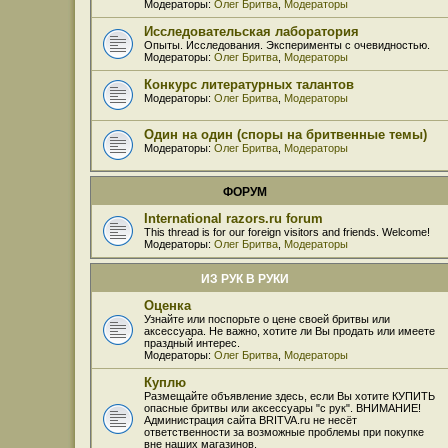
Модераторы:
Олег Бритва
,
Модераторы
Исследовательская лаборатория
Опыты. Исследования. Эксперименты с очевидностью.
Модераторы:
Олег Бритва
,
Модераторы
Конкурс литературных талантов
Модераторы:
Олег Бритва
,
Модераторы
Один на один (споры на бритвенные темы)
Модераторы:
Олег Бритва
,
Модераторы
ФОРУМ
International razors.ru forum
This thread is for our foreign visitors and friends. Welcome!
Модераторы:
Олег Бритва
,
Модераторы
ИЗ РУК В РУКИ
Оценка
Узнайте или поспорьте о цене своей бритвы или
аксессуара. Не важно, хотите ли Вы продать или имеете
праздный интерес.
Модераторы:
Олег Бритва
,
Модераторы
Куплю
Размещайте объявление здесь, если Вы хотите КУПИТЬ
опасные бритвы или аксессуары "с рук". ВНИМАНИЕ!
Администрация сайта BRITVA.ru не несёт
ответственности за возможные проблемы при покупке
вне наших магазинов.