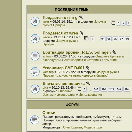
ПОСЛЕДНИЕ ТЕМЫ
Продаётся от im-g
im-g
» 06.05.14, 15:14 » в форуме
Из рук в
1
2
3
руки
»
Продам
Продаётся от wren
wren
» 13.11.14, 12:47 » в
1
94
95
96
97
98
…
форуме
Из рук в руки
»
Продам
Бритва для бровей. R.L.S. Solingen
anton
» 03.08.26, 17:56 » в форуме
Опасные бритвы и
аксессуары
»
Антиквариат и история
»
Германия
Уклономер СМТ D-001
Фестер
» 17.06.26, 9:23 » в форуме
Из рук в руки
»
Продам (разное, не относящееся к бритью)
Впечатления новичка
dka
» 30.10.13, 15:46 »
1
161
162
163
164
165
…
в форуме
Опасные
бритвы и аксессуары
»
Использование
ФОРУМ
Статьи
Пишем, редактируем, собираем, публикуем, читаем.
Принцип блога: уровень комментирования выбирает
автор.
Модераторы:
Олег Бритва
,
Модераторы