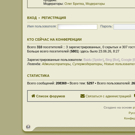
Модераторы:
Олег Бритва
,
Модераторы
ВХОД
•
РЕГИСТРАЦИЯ
Имя пользователя:
Пароль:
КТО СЕЙЧАС НА КОНФЕРЕНЦИИ
Всего
310
посетителей :: 3 зарегистрированных, 0 скрытых и 307 гос
Больше всего посетителей (
5801
) здесь было 23.06.26, 8:27
Зарегистрированные пользователи:
Baidu [Spider]
,
Bing [Bot]
,
Google [B
Легенда:
Администраторы
,
Супермодераторы
,
Новые пользовате
СТАТИСТИКА
Всего сообщений:
208369
• Всего тем:
5297
• Всего пользователей:
26
Список форумов
Связаться с администрацией
Создано на основе
p
Рус
Конфид