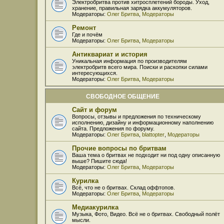
Электробритва против хитросплетений бороды. Уход,
хранение, правильная зарядка аккумуляторов.
Модераторы:
Олег Бритва
,
Модераторы
Ремонт
Где и почём
Модераторы:
Олег Бритва
,
Модераторы
Антиквариат и история
Уникальная информация по производителям
электробритв всего мира. Поиски и раскопки силами
интересующихся.
Модераторы:
Олег Бритва
,
Модераторы
СВОБОДНОЕ ОБЩЕНИЕ
Сайт и форум
Вопросы, отзывы и предложения по техническому
исполнению, дизайну и информационному наполнению
сайта. Предложения по форуму.
Модераторы:
Олег Бритва
,
blattopter
,
Модераторы
Прочие вопросы по бритвам
Ваша тема о бритвах не подходит ни под одну описанную
выше? Пишите сюда!
Модераторы:
Олег Бритва
,
Модераторы
Курилка
Всё, что не о бритвах. Склад оффтопов.
Модераторы:
Олег Бритва
,
Модераторы
Медиакурилка
Музыка, Фото, Видео. Всё не о бритвах. Свободный полёт
мысли.