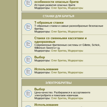
особенности опасных бритв
История развития опасных бритв
Модераторы:
Олег Бритва
,
Модераторы
СТАНКИ ДЛЯ БРИТЬЯ
Т-образные станки
Т-образные станки и самые разнообразные безопасные
бритвы.
Модераторы:
Олег Бритва
,
Модераторы
Станки со сменными кассетами и
одноразовые
Современные бритвенные системы от Gillette, Schick,
Wilkinson Sword и т.д.
Модераторы:
Олег Бритва
,
Модераторы
Выбор
Модераторы:
Олег Бритва
,
Модераторы
Использование
Модераторы:
Олег Бритва
,
Модераторы
ЭЛЕКТРОБРИТВЫ
Выбор
Цена-качество. Разбираемся в ассортименте
электробритв и помогаем новичкам.
Модераторы:
Олег Бритва
,
Модераторы
Использование