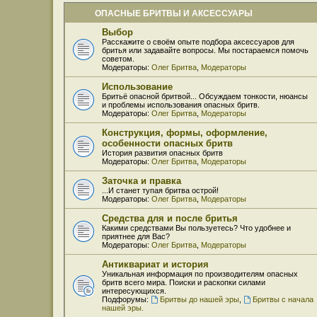
ОПАСНЫЕ БРИТВЫ И АКСЕССУАРЫ
Выбор
Расскажите о своём опыте подбора аксессуаров для
бритья или задавайте вопросы. Мы постараемся помочь
советом.
Модераторы:
Олег Бритва
,
Модераторы
Использование
Бритьё опасной бритвой... Обсуждаем тонкости, нюансы
и проблемы использования опасных бритв.
Модераторы:
Олег Бритва
,
Модераторы
Конструкция, формы, оформление,
особенности опасных бритв
История развития опасных бритв
Модераторы:
Олег Бритва
,
Модераторы
Заточка и правка
...И станет тупая бритва острой!
Модераторы:
Олег Бритва
,
Модераторы
Средства для и после бритья
Какими средствами Вы пользуетесь? Что удобнее и
приятнее для Вас?
Модераторы:
Олег Бритва
,
Модераторы
Антиквариат и история
Уникальная информация по производителям опасных
бритв всего мира. Поиски и раскопки силами
интересующихся.
Подфорумы:
Бритвы до нашей эры
,
Бритвы с начала
нашей эры.