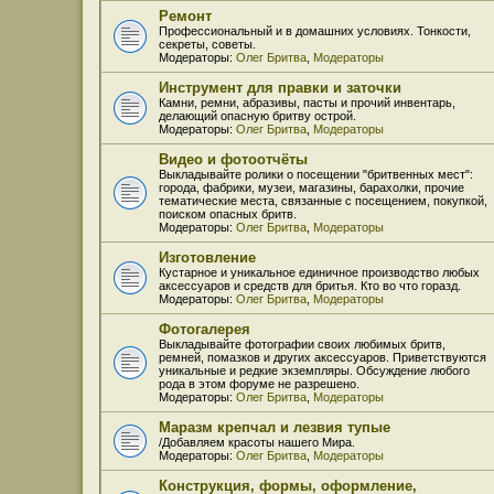
Ремонт
Профессиональный и в домашних условиях. Тонкости,
секреты, советы.
Модераторы:
Олег Бритва
,
Модераторы
Инструмент для правки и заточки
Камни, ремни, абразивы, пасты и прочий инвентарь,
делающий опасную бритву острой.
Модераторы:
Олег Бритва
,
Модераторы
Видео и фотоотчёты
Выкладывайте ролики о посещении "бритвенных мест":
города, фабрики, музеи, магазины, барахолки, прочие
тематические места, связанные с посещением, покупкой,
поиском опасных бритв.
Модераторы:
Олег Бритва
,
Модераторы
Изготовление
Кустарное и уникальное единичное производство любых
аксессуаров и средств для бритья. Кто во что горазд.
Модераторы:
Олег Бритва
,
Модераторы
Фотогалерея
Выкладывайте фотографии своих любимых бритв,
ремней, помазков и других аксессуаров. Приветствуются
уникальные и редкие экземпляры. Обсуждение любого
рода в этом форуме не разрешено.
Модераторы:
Олег Бритва
,
Модераторы
Маразм крепчал и лезвия тупые
/Добавляем красоты нашего Мира.
Модераторы:
Олег Бритва
,
Модераторы
Конструкция, формы, оформление,