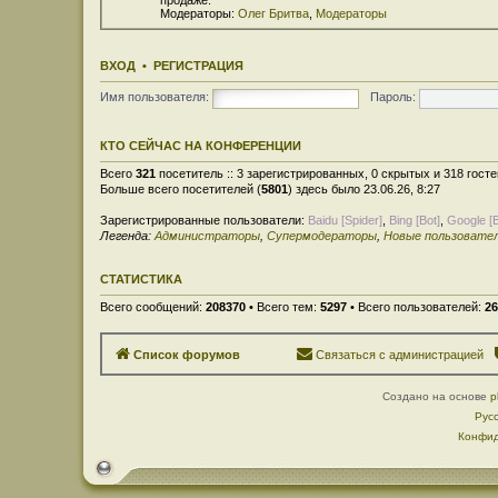
Модераторы:
Олег Бритва
,
Модераторы
ВХОД
•
РЕГИСТРАЦИЯ
Имя пользователя:
Пароль:
КТО СЕЙЧАС НА КОНФЕРЕНЦИИ
Всего
321
посетитель :: 3 зарегистрированных, 0 скрытых и 318 гост
Больше всего посетителей (
5801
) здесь было 23.06.26, 8:27
Зарегистрированные пользователи:
Baidu [Spider]
,
Bing [Bot]
,
Google [B
Легенда:
Администраторы
,
Супермодераторы
,
Новые пользовате
СТАТИСТИКА
Всего сообщений:
208370
• Всего тем:
5297
• Всего пользователей:
26
Список форумов
Связаться с администрацией
Создано на основе
p
Рус
Конфид