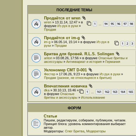
ПОСЛЕДНИЕ ТЕМЫ
Продаётся от wren
wren
» 13.11.14, 12:47 » в
1
94
95
96
97
98
…
форуме
Из рук в руки
»
Продам
Продаётся от im-g
im-g
» 06.05.14, 15:14 » в форуме
Из рук в
1
2
3
руки
»
Продам
Бритва для бровей. R.L.S. Solingen
anton
» 03.08.26, 17:56 » в форуме
Опасные бритвы и
аксессуары
»
Антиквариат и история
»
Германия
Уклономер СМТ D-001
Фестер
» 17.06.26, 9:23 » в форуме
Из рук в руки
»
Продам (разное, не относящееся к бритью)
Впечатления новичка
dka
» 30.10.13, 15:46 »
1
161
162
163
164
165
…
в форуме
Опасные
бритвы и аксессуары
»
Использование
ФОРУМ
Статьи
Пишем, редактируем, собираем, публикуем, читаем.
Принцип блога: уровень комментирования выбирает
автор.
Модераторы:
Олег Бритва
,
Модераторы