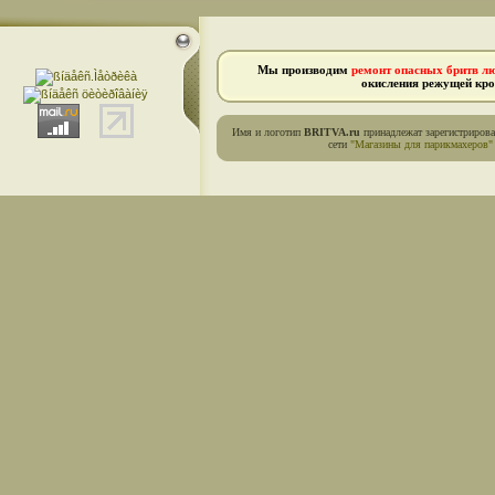
Мы производим
ремонт опасных бритв л
окисления режущей кро
Имя и логотип
BRITVA.ru
принадлежат зарегистриров
сети
"Магазины для парикмахеров"