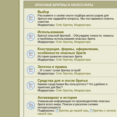
ОПАСНЫЕ БРИТВЫ И АКСЕССУАРЫ
Выбор
Расскажите о своём опыте подбора аксессуаров для
бритья или задавайте вопросы. Мы постараемся помочь
советом.
Модераторы:
Олег Бритва
,
Модераторы
Использование
Бритьё опасной бритвой... Обсуждаем тонкости, нюансы
и проблемы использования опасных бритв.
Модераторы:
Олег Бритва
,
Модераторы
Конструкция, формы, оформление,
особенности опасных бритв
История развития опасных бритв
Модераторы:
Олег Бритва
,
Модераторы
Заточка и правка
...И станет тупая бритва острой!
Модераторы:
Олег Бритва
,
Модераторы
Средства для и после бритья
Какими средствами Вы пользуетесь? Что удобнее и
приятнее для Вас?
Модераторы:
Олег Бритва
,
Модераторы
Антиквариат и история
Уникальная информация по производителям опасных
бритв всего мира. Поиски и раскопки силами
интересующихся.
Подфорумы:
Бритвы до нашей эры
,
Бритвы с начала
нашей эры.