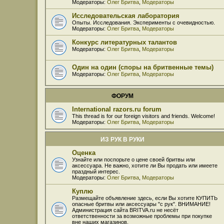
Модераторы:
Олег Бритва
,
Модераторы
Исследовательская лаборатория
Опыты. Исследования. Эксперименты с очевидностью.
Модераторы:
Олег Бритва
,
Модераторы
Конкурс литературных талантов
Модераторы:
Олег Бритва
,
Модераторы
Один на один (споры на бритвенные темы)
Модераторы:
Олег Бритва
,
Модераторы
ФОРУМ
International razors.ru forum
This thread is for our foreign visitors and friends. Welcome!
Модераторы:
Олег Бритва
,
Модераторы
ИЗ РУК В РУКИ
Оценка
Узнайте или поспорьте о цене своей бритвы или
аксессуара. Не важно, хотите ли Вы продать или имеете
праздный интерес.
Модераторы:
Олег Бритва
,
Модераторы
Куплю
Размещайте объявление здесь, если Вы хотите КУПИТЬ
опасные бритвы или аксессуары "с рук". ВНИМАНИЕ!
Администрация сайта BRITVA.ru не несёт
ответственности за возможные проблемы при покупке
вне наших магазинов.