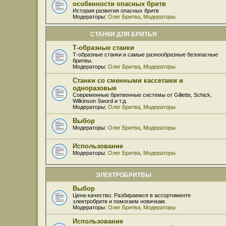
особенности опасных бритв
История развития опасных бритв
Модераторы:
Олег Бритва
,
Модераторы
СТАНКИ ДЛЯ БРИТЬЯ
Т-образные станки
Т-образные станки и самые разнообразные безопасные
бритвы.
Модераторы:
Олег Бритва
,
Модераторы
Станки со сменными кассетами и
одноразовые
Современные бритвенные системы от Gillette, Schick,
Wilkinson Sword и т.д.
Модераторы:
Олег Бритва
,
Модераторы
Выбор
Модераторы:
Олег Бритва
,
Модераторы
Использование
Модераторы:
Олег Бритва
,
Модераторы
ЭЛЕКТРОБРИТВЫ
Выбор
Цена-качество. Разбираемся в ассортименте
электробритв и помогаем новичкам.
Модераторы:
Олег Бритва
,
Модераторы
Использование