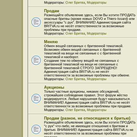
Модераторы:
Олег Бритва
,
Модераторы
Продам
Размещайте объявление здесь, если Вы хотите ПРОДАТЬ
опасные бритвы (кроме новых DOVO и Thiers-Issard) или
аксессуары "с рук". ВНИМАНИЕ! Администрация сайта
BRITVA.ru не несёт ответственности за возможные
проблемы при продаже.
Модераторы:
Олег Бритва
,
Модераторы
Меняю
Обмен вещей связанных с бритвенной тематикой.
Возможен обмен вещей связанных с бритвенной
тематикой на вещи не связанные с с бритвенной
тематикой и наоборот.
Создание тем по обмену вещей не связанных с
бритвенной тематикой на вещи не связанные с
бритвенной тематикой СТРОГО ЗАПРЕЩЕНО!
Администрация сайта BRITVA.ru не несёт
ответственности за возможные проблемы при обмене.
Модераторы:
Олег Бритва
,
Модераторы
Аукционы
Только частные аукционы, никаких обсуждений,
строжайшее соблюдение правил. Этот форум жёстко
модерируется. Любые нарушения будут наказываться.
ВНИМАНИЕ! Администрация сайта BRITVA.ru не несёт
ответственности за возможные проблемы при продаже.
Модераторы:
Олег Бритва
,
Модераторы
Продам (разное, не относящееся к бритью)
Размещайте объявление здесь, если Вы хотите ПРОДАТЬ
"с рук" что-либо, не имеющее отношения к бритвам и
бритью. ВНИМАНИЕ! Администрация сайта BRITVA.ru не
несёт ответственности за возможные проблемы при
продаже.