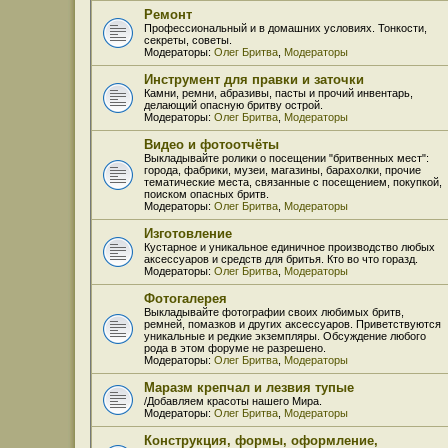
Ремонт
Профессиональный и в домашних условиях. Тонкости,
секреты, советы.
Модераторы:
Олег Бритва
,
Модераторы
Инструмент для правки и заточки
Камни, ремни, абразивы, пасты и прочий инвентарь,
делающий опасную бритву острой.
Модераторы:
Олег Бритва
,
Модераторы
Видео и фотоотчёты
Выкладывайте ролики о посещении "бритвенных мест":
города, фабрики, музеи, магазины, барахолки, прочие
тематические места, связанные с посещением, покупкой,
поиском опасных бритв.
Модераторы:
Олег Бритва
,
Модераторы
Изготовление
Кустарное и уникальное единичное производство любых
аксессуаров и средств для бритья. Кто во что горазд.
Модераторы:
Олег Бритва
,
Модераторы
Фотогалерея
Выкладывайте фотографии своих любимых бритв,
ремней, помазков и других аксессуаров. Приветствуются
уникальные и редкие экземпляры. Обсуждение любого
рода в этом форуме не разрешено.
Модераторы:
Олег Бритва
,
Модераторы
Маразм крепчал и лезвия тупые
/Добавляем красоты нашего Мира.
Модераторы:
Олег Бритва
,
Модераторы
Конструкция, формы, оформление,