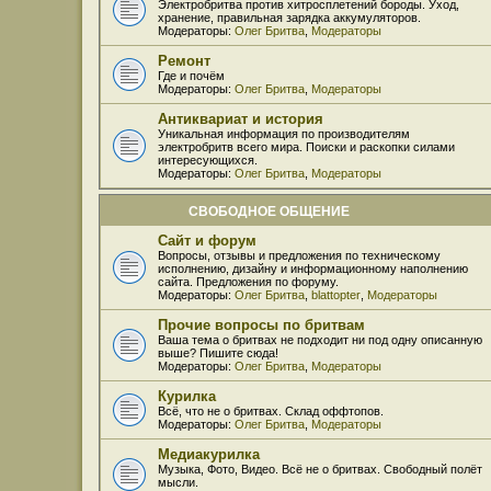
Электробритва против хитросплетений бороды. Уход,
хранение, правильная зарядка аккумуляторов.
Модераторы:
Олег Бритва
,
Модераторы
Ремонт
Где и почём
Модераторы:
Олег Бритва
,
Модераторы
Антиквариат и история
Уникальная информация по производителям
электробритв всего мира. Поиски и раскопки силами
интересующихся.
Модераторы:
Олег Бритва
,
Модераторы
СВОБОДНОЕ ОБЩЕНИЕ
Сайт и форум
Вопросы, отзывы и предложения по техническому
исполнению, дизайну и информационному наполнению
сайта. Предложения по форуму.
Модераторы:
Олег Бритва
,
blattopter
,
Модераторы
Прочие вопросы по бритвам
Ваша тема о бритвах не подходит ни под одну описанную
выше? Пишите сюда!
Модераторы:
Олег Бритва
,
Модераторы
Курилка
Всё, что не о бритвах. Склад оффтопов.
Модераторы:
Олег Бритва
,
Модераторы
Медиакурилка
Музыка, Фото, Видео. Всё не о бритвах. Свободный полёт
мысли.