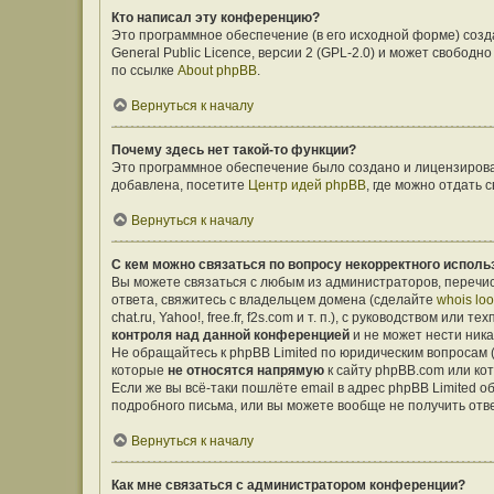
Кто написал эту конференцию?
Это программное обеспечение (в его исходной форме) соз
General Public Licence, версии 2 (GPL-2.0) и может свобо
по ссылке
About phpBB
.
Вернуться к началу
Почему здесь нет такой-то функции?
Это программное обеспечение было создано и лицензирован
добавлена, посетите
Центр идей phpBB
, где можно отдать
Вернуться к началу
С кем можно связаться по вопросу некорректного исполь
Вы можете связаться с любым из администраторов, перечис
ответа, свяжитесь с владельцем домена (сделайте
whois lo
chat.ru, Yahoo!, free.fr, f2s.com и т. п.), с руководством ил
контроля над данной конференцией
и не может нести ника
Не обращайтесь к phpBB Limited по юридическим вопросам (о
которые
не относятся напрямую
к сайту phpBB.com или ко
Если же вы всё-таки пошлёте email в адрес phpBB Limited
подробного письма, или вы можете вообще не получить отв
Вернуться к началу
Как мне связаться с администратором конференции?