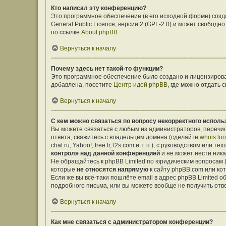
Кто написал эту конференцию?
Это программное обеспечение (в его исходной форме) соз
General Public Licence, версии 2 (GPL-2.0) и может свобо
по ссылке
About phpBB
.
Вернуться к началу
Почему здесь нет такой-то функции?
Это программное обеспечение было создано и лицензирован
добавлена, посетите
Центр идей phpBB
, где можно отдать
Вернуться к началу
С кем можно связаться по вопросу некорректного исполь
Вы можете связаться с любым из администраторов, перечис
ответа, свяжитесь с владельцем домена (сделайте
whois lo
chat.ru, Yahoo!, free.fr, f2s.com и т. п.), с руководством ил
контроля над данной конференцией
и не может нести ника
Не обращайтесь к phpBB Limited по юридическим вопросам (о
которые
не относятся напрямую
к сайту phpBB.com или ко
Если же вы всё-таки пошлёте email в адрес phpBB Limited
подробного письма, или вы можете вообще не получить отв
Вернуться к началу
Как мне связаться с администратором конференции?