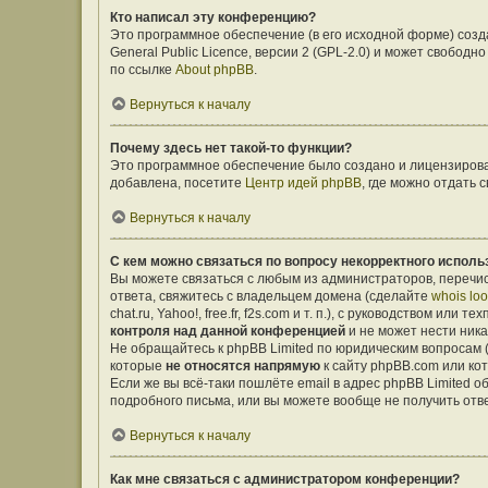
Кто написал эту конференцию?
Это программное обеспечение (в его исходной форме) соз
General Public Licence, версии 2 (GPL-2.0) и может свобо
по ссылке
About phpBB
.
Вернуться к началу
Почему здесь нет такой-то функции?
Это программное обеспечение было создано и лицензирован
добавлена, посетите
Центр идей phpBB
, где можно отдать
Вернуться к началу
С кем можно связаться по вопросу некорректного исполь
Вы можете связаться с любым из администраторов, перечис
ответа, свяжитесь с владельцем домена (сделайте
whois lo
chat.ru, Yahoo!, free.fr, f2s.com и т. п.), с руководством ил
контроля над данной конференцией
и не может нести ника
Не обращайтесь к phpBB Limited по юридическим вопросам (о
которые
не относятся напрямую
к сайту phpBB.com или ко
Если же вы всё-таки пошлёте email в адрес phpBB Limited
подробного письма, или вы можете вообще не получить отв
Вернуться к началу
Как мне связаться с администратором конференции?