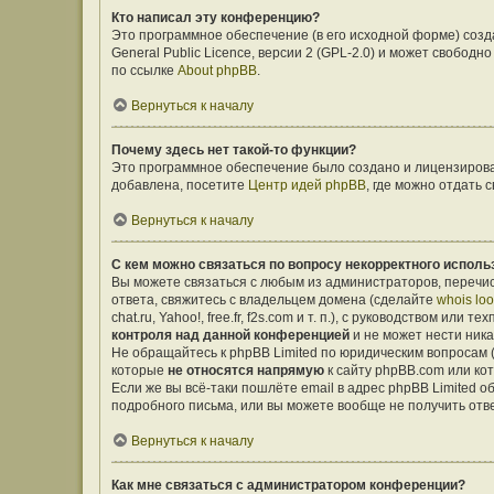
Кто написал эту конференцию?
Это программное обеспечение (в его исходной форме) соз
General Public Licence, версии 2 (GPL-2.0) и может свобо
по ссылке
About phpBB
.
Вернуться к началу
Почему здесь нет такой-то функции?
Это программное обеспечение было создано и лицензирован
добавлена, посетите
Центр идей phpBB
, где можно отдать
Вернуться к началу
С кем можно связаться по вопросу некорректного исполь
Вы можете связаться с любым из администраторов, перечис
ответа, свяжитесь с владельцем домена (сделайте
whois lo
chat.ru, Yahoo!, free.fr, f2s.com и т. п.), с руководством ил
контроля над данной конференцией
и не может нести ника
Не обращайтесь к phpBB Limited по юридическим вопросам (о
которые
не относятся напрямую
к сайту phpBB.com или ко
Если же вы всё-таки пошлёте email в адрес phpBB Limited
подробного письма, или вы можете вообще не получить отв
Вернуться к началу
Как мне связаться с администратором конференции?