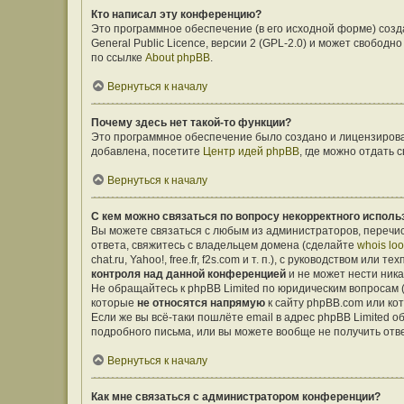
Кто написал эту конференцию?
Это программное обеспечение (в его исходной форме) соз
General Public Licence, версии 2 (GPL-2.0) и может свобо
по ссылке
About phpBB
.
Вернуться к началу
Почему здесь нет такой-то функции?
Это программное обеспечение было создано и лицензирован
добавлена, посетите
Центр идей phpBB
, где можно отдать
Вернуться к началу
С кем можно связаться по вопросу некорректного исполь
Вы можете связаться с любым из администраторов, перечис
ответа, свяжитесь с владельцем домена (сделайте
whois lo
chat.ru, Yahoo!, free.fr, f2s.com и т. п.), с руководством ил
контроля над данной конференцией
и не может нести ника
Не обращайтесь к phpBB Limited по юридическим вопросам (о
которые
не относятся напрямую
к сайту phpBB.com или ко
Если же вы всё-таки пошлёте email в адрес phpBB Limited
подробного письма, или вы можете вообще не получить отв
Вернуться к началу
Как мне связаться с администратором конференции?