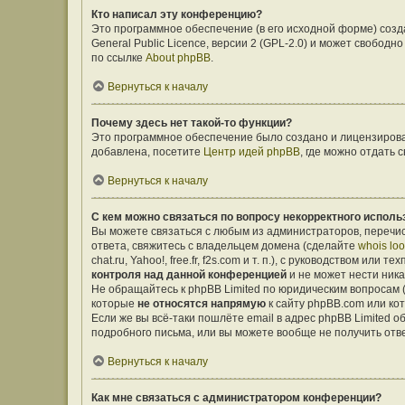
Кто написал эту конференцию?
Это программное обеспечение (в его исходной форме) соз
General Public Licence, версии 2 (GPL-2.0) и может свобо
по ссылке
About phpBB
.
Вернуться к началу
Почему здесь нет такой-то функции?
Это программное обеспечение было создано и лицензирован
добавлена, посетите
Центр идей phpBB
, где можно отдать
Вернуться к началу
С кем можно связаться по вопросу некорректного исполь
Вы можете связаться с любым из администраторов, перечис
ответа, свяжитесь с владельцем домена (сделайте
whois lo
chat.ru, Yahoo!, free.fr, f2s.com и т. п.), с руководством ил
контроля над данной конференцией
и не может нести ника
Не обращайтесь к phpBB Limited по юридическим вопросам (о
которые
не относятся напрямую
к сайту phpBB.com или ко
Если же вы всё-таки пошлёте email в адрес phpBB Limited
подробного письма, или вы можете вообще не получить отв
Вернуться к началу
Как мне связаться с администратором конференции?