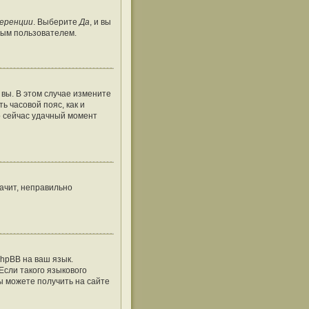
ференции
. Выберите
Да
, и вы
тым пользователем.
 вы. В этом случае измените
ть часовой пояс, как и
о сейчас удачный момент
ачит, неправильно
hpBB на ваш язык.
Если такого языкового
ы можете получить на сайте