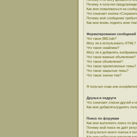
Почему я получил предупрежде
Как мне пожаловаться на сооб
Что означает кнопка «Сохранит
Почему моё сообщение требует
Как мне вновь поднять мою тем
Форматирование сообщений 
Что такое BBCode?
Могу ли я использовать HTML?
Что такое смайлики?
Могу ли я добавлять изображен
Что такое важные объявления?
Что такое объявления?
Что такое прилепленные темы?
Что такое закрытые темы?
Что такое значки тем?
Я получил спам или оскорбитель
Друзья и недруги
Что означают списки друзей и н
Как мне добавлять/удалять пол
Поиск по форумам
Как мне выполнить поиск по ф
Почему мой поиск не даёт резу
В результате моего поиска я по
Как мне найти пользователя к