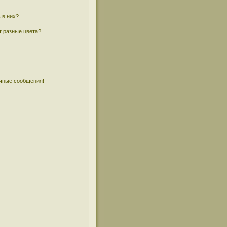
 в них?
т разные цвета?
чные сообщения!