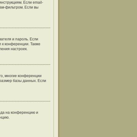
нструкциям. Если email-
пам-фильтром. Если вы
вателя и пароль. Если
п к конференции. Также
ления настроек.
го, многие конференции
размер базы данных. Если
хода на конференцию и
енцию.