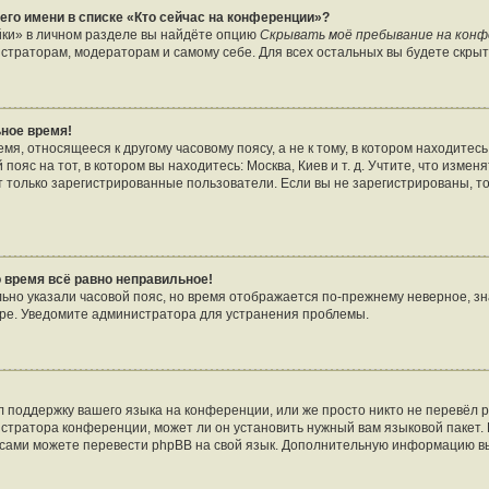
его имени в списке «Кто сейчас на конференции»?
йки» в личном разделе вы найдёте опцию
Скрывать моё пребывание на кон
страторам, модераторам и самому себе. Для всех остальных вы будете скры
ное время!
я, относящееся к другому часовому поясу, а не к тому, в котором находитесь
пояс на тот, в котором вы находитесь: Москва, Киев и т. д. Учтите, что изменя
т только зарегистрированные пользователи. Если вы не зарегистрированы, т
о время всё равно неправильное!
льно указали часовой пояс, но время отображается по-прежнему неверное, зн
ере. Уведомите администратора для устранения проблемы.
 поддержку вашего языка на конференции, или же просто никто не перевёл p
стратора конференции, может ли он установить нужный вам языковой пакет. 
ы сами можете перевести phpBB на свой язык. Дополнительную информацию в