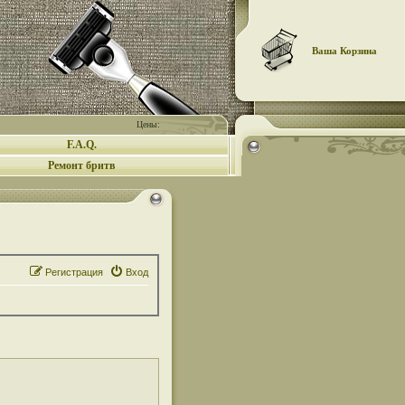
Ваша Корзина
Цены:
F.A.Q.
Ремонт бритв
Регистрация
Вход