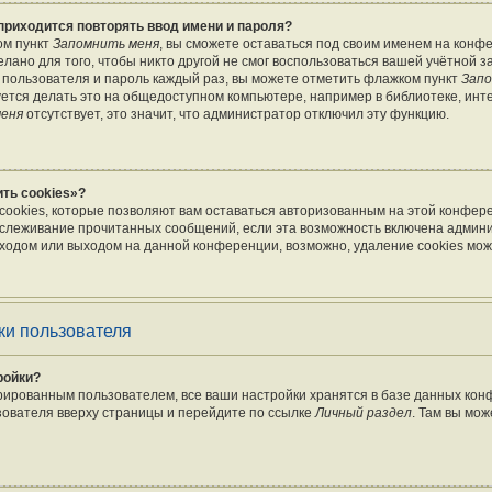
приходится повторять ввод имени и пароля?
ом пункт
Запомнить меня
, вы сможете оставаться под своим именем на конф
лано для того, чтобы никто другой не смог воспользоваться вашей учётной з
 пользователя и пароль каждый раз, вы можете отметить флажком пункт
Запо
тся делать это на общедоступном компьютере, например в библиотеке, инте
меня
отсутствует, это значит, что администратор отключил эту функцию.
ть cookies»?
cookies, которые позволяют вам оставаться авторизованным на этой конфер
отслеживание прочитанных сообщений, если эта возможность включена админ
ходом или выходом на данной конференции, возможно, удаление cookies мож
ки пользователя
ройки?
рированным пользователем, все ваши настройки хранятся в базе данных ко
зователя вверху страницы и перейдите по ссылке
Личный раздел
. Там вы мож