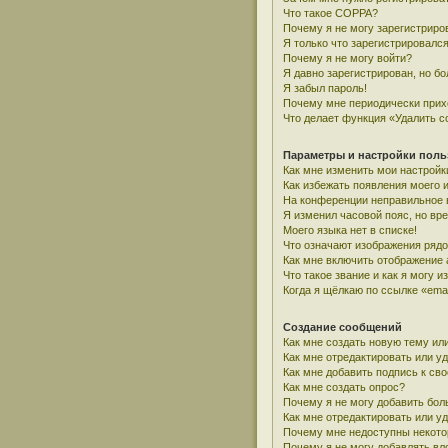
Что такое COPPA?
Почему я не могу зарегистриро
Я только что зарегистрировался
Почему я не могу войти?
Я давно зарегистрирован, но бо
Я забыл пароль!
Почему мне периодически прих
Что делает функция «Удалить c
Параметры и настройки поль
Как мне изменить мои настройк
Как избежать появления моего 
На конференции неправильное 
Я изменил часовой пояс, но вр
Моего языка нет в списке!
Что означают изображения ряд
Как мне включить отображение
Что такое звание и как я могу и
Когда я щёлкаю по ссылке «emai
Создание сообщений
Как мне создать новую тему ил
Как мне отредактировать или у
Как мне добавить подпись к с
Как мне создать опрос?
Почему я не могу добавить бол
Как мне отредактировать или у
Почему мне недоступны некот
Почему я не могу добавлять в