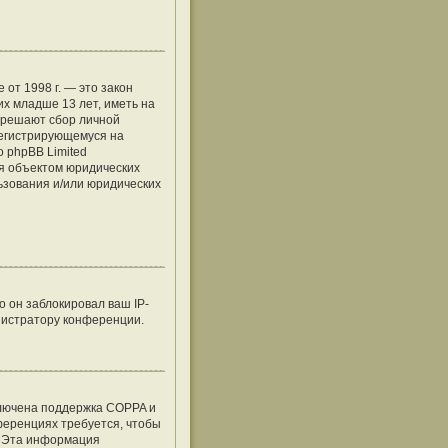
е от 1998 г. — это закон
х младше 13 лет, иметь на
азрешают сбор личной
регистрирующемуся на
о phpBB Limited
я объектом юридических
льзования и/или юридических
 он заблокировал ваш IP-
нистратору конференции.
ключена поддержка COPPA и
нференциях требуется, чтобы
. Эта информация