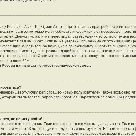
му мы рекомендуем это сделать.
vacy Protection Act of 1998), или Акт о защите частных прав ребёнка в интернет
ющий от сайтов, которые могут собирать информацию от несовершеннолетни
дителей. Допустимо наличие иного вида подтверждения того, что опекуны р
летних младше 13 лет. Если вы не уверены, применимо ли это к вам, как к 
онференции, обратитесь за помощью к юрисконсульту. Обратите внимание, чт
еренции не может давать рекомендаций по правовым вопросам и не являетс
 в ответе на вопрос «С кем можно связаться по вопросу некорректного испо
 конференцией?».
 России данный акт не имеет юридической силы.
.
рироваться?
нференции отключил регистрацию новых пользователей. Также возможно, что
д которым вы пытаетесь зарегистрироваться. Обратитесь за помощью к адми
ался, но не могу войти!
 пользователя и пароль. Если они верны, то возможны два варианта. Если в
, что вам менее 13 лет, следуйте полученным инструкциям. На некоторых ко
были активированы пользователями или администратором до входа в систему