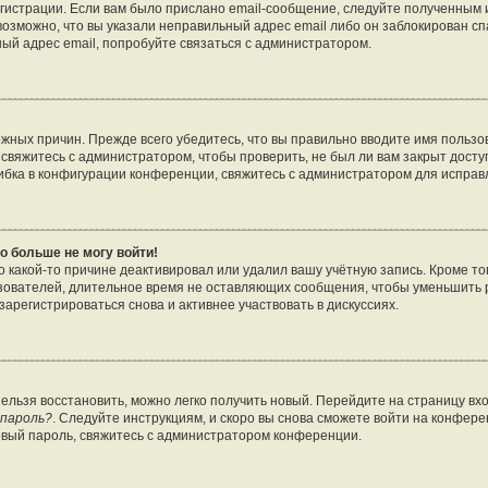
гистрации. Если вам было прислано email-сообщение, следуйте полученным и
возможно, что вы указали неправильный адрес email либо он заблокирован с
ный адрес email, попробуйте связаться с администратором.
жных причин. Прежде всего убедитесь, что вы правильно вводите имя пользо
свяжитесь с администратором, чтобы проверить, не был ли вам закрыт досту
бка в конфигурации конференции, свяжитесь с администратором для исправ
о больше не могу войти!
 какой-то причине деактивировал или удалил вашу учётную запись. Кроме то
зователей, длительное время не оставляющих сообщения, чтобы уменьшить 
арегистрироваться снова и активнее участвовать в дискуссиях.
нельзя восстановить, можно легко получить новый. Перейдите на страницу в
 пароль?
. Следуйте инструкциям, и скоро вы снова сможете войти на конфер
овый пароль, свяжитесь с администратором конференции.