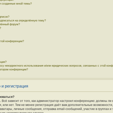
 и созданные мной темы?
дписок?
подписаться на определённую тему?
елённый форум?
?
этой конференции?
кции?
осу некорректного использования и/или юридических вопросов, связанных с этой кон
ратором конференции?
 и регистрация
роваться?
ь. Всё зависит от того, как администратор настроил конференцию: должны ли 
 или нет. Тем не менее регистрация даёт вам дополнительные возможности
ватары, личные сообщения, отправка email-сообщений, участие в группах и т.