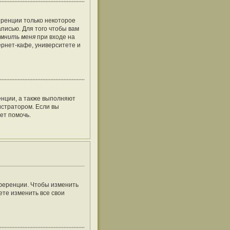
еренции только некоторое
аписью. Для того чтобы вам
мнить меня
при входе на
рнет-кафе, университете и
енции, а также выполняют
истратором. Если вы
ет помочь.
нференции. Чтобы изменить
ете изменить все свои