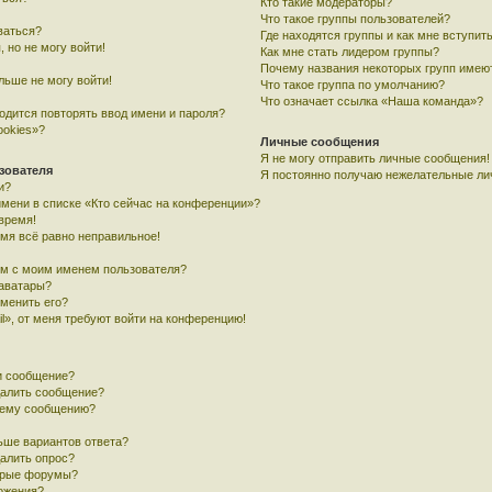
Кто такие модераторы?
Что такое группы пользователей?
ваться?
Где находятся группы и как мне вступить
, но не могу войти!
Как мне стать лидером группы?
Почему названия некоторых групп имею
льше не могу войти!
Что такое группа по умолчанию?
Что означает ссылка «Наша команда»?
одится повторять ввод имени и пароля?
ookies»?
Личные сообщения
Я не могу отправить личные сообщения!
зователя
Я постоянно получаю нежелательные ли
и?
имени в списке «Кто сейчас на конференции»?
время!
емя всё равно неправильное!
ом с моим именем пользователя?
 аватары?
зменить его?
l», от меня требуют войти на конференцию!
и сообщение?
далить сообщение?
воему сообщению?
ьше вариантов ответа?
далить опрос?
орые форумы?
ложения?