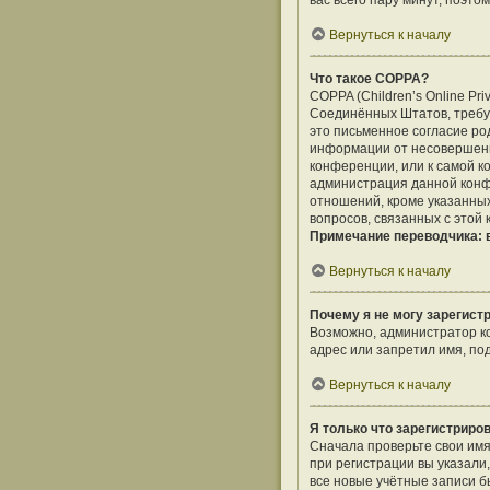
вас всего пару минут, поэто
Вернуться к началу
Что такое COPPA?
COPPA (Children’s Online Pri
Соединённых Штатов, требу
это письменное согласие ро
информации от несовершенно
конференции, или к самой к
администрация данной конф
отношений, кроме указанных
вопросов, связанных с этой
Примечание переводчика: в
Вернуться к началу
Почему я не могу зарегист
Возможно, администратор ко
адрес или запретил имя, по
Вернуться к началу
Я только что зарегистриров
Сначала проверьте свои имя
при регистрации вы указали
все новые учётные записи 