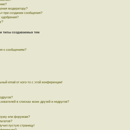
ние?
щения модератору?
ь» при создании сообщения?
 одобрения?
у?
и типы создаваемых тем
ия к сообщениям?
ный email от кого-то с этой конференции!
едругов?
ьзователей в списках моих друзей и недругов?
оруму или форумам?
льтатов?
лучил пустую страницу!
онференции?