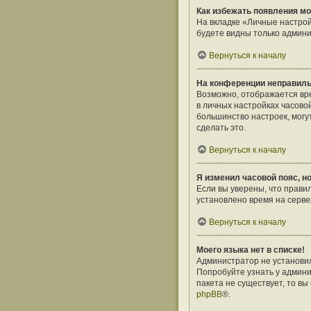
Как избежать появления мо
На вкладке «Личные настро
будете видны только админи
Вернуться к началу
На конференции неправиль
Возможно, отображается врем
в личных настройках часовой 
большинство настроек, могу
сделать это.
Вернуться к началу
Я изменил часовой пояс, н
Если вы уверены, что прави
установлено время на серв
Вернуться к началу
Моего языка нет в списке!
Администратор не установил
Попробуйте узнать у админи
пакета не существует, то в
phpBB
®.