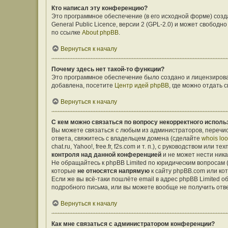
Кто написал эту конференцию?
Это программное обеспечение (в его исходной форме) соз
General Public Licence, версии 2 (GPL-2.0) и может свобо
по ссылке
About phpBB
.
Вернуться к началу
Почему здесь нет такой-то функции?
Это программное обеспечение было создано и лицензирован
добавлена, посетите
Центр идей phpBB
, где можно отдать
Вернуться к началу
С кем можно связаться по вопросу некорректного исполь
Вы можете связаться с любым из администраторов, перечис
ответа, свяжитесь с владельцем домена (сделайте
whois lo
chat.ru, Yahoo!, free.fr, f2s.com и т. п.), с руководством ил
контроля над данной конференцией
и не может нести ника
Не обращайтесь к phpBB Limited по юридическим вопросам (о
которые
не относятся напрямую
к сайту phpBB.com или ко
Если же вы всё-таки пошлёте email в адрес phpBB Limited
подробного письма, или вы можете вообще не получить отв
Вернуться к началу
Как мне связаться с администратором конференции?