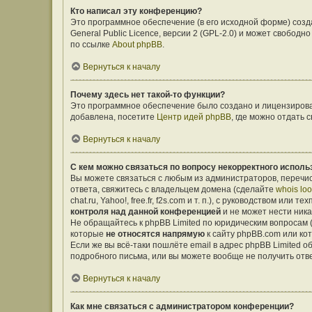
Кто написал эту конференцию?
Это программное обеспечение (в его исходной форме) соз
General Public Licence, версии 2 (GPL-2.0) и может свобо
по ссылке
About phpBB
.
Вернуться к началу
Почему здесь нет такой-то функции?
Это программное обеспечение было создано и лицензирован
добавлена, посетите
Центр идей phpBB
, где можно отдать
Вернуться к началу
С кем можно связаться по вопросу некорректного исполь
Вы можете связаться с любым из администраторов, перечис
ответа, свяжитесь с владельцем домена (сделайте
whois lo
chat.ru, Yahoo!, free.fr, f2s.com и т. п.), с руководством ил
контроля над данной конференцией
и не может нести ника
Не обращайтесь к phpBB Limited по юридическим вопросам (о
которые
не относятся напрямую
к сайту phpBB.com или ко
Если же вы всё-таки пошлёте email в адрес phpBB Limited
подробного письма, или вы можете вообще не получить отв
Вернуться к началу
Как мне связаться с администратором конференции?