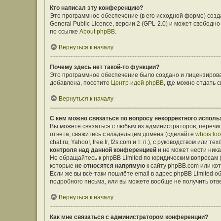
Кто написал эту конференцию?
Это программное обеспечение (в его исходной форме) соз
General Public Licence, версии 2 (GPL-2.0) и может свобо
по ссылке
About phpBB
.
Вернуться к началу
Почему здесь нет такой-то функции?
Это программное обеспечение было создано и лицензирован
добавлена, посетите
Центр идей phpBB
, где можно отдать
Вернуться к началу
С кем можно связаться по вопросу некорректного исполь
Вы можете связаться с любым из администраторов, перечис
ответа, свяжитесь с владельцем домена (сделайте
whois lo
chat.ru, Yahoo!, free.fr, f2s.com и т. п.), с руководством ил
контроля над данной конференцией
и не может нести ника
Не обращайтесь к phpBB Limited по юридическим вопросам (о
которые
не относятся напрямую
к сайту phpBB.com или ко
Если же вы всё-таки пошлёте email в адрес phpBB Limited
подробного письма, или вы можете вообще не получить отв
Вернуться к началу
Как мне связаться с администратором конференции?