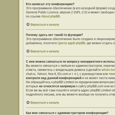
Кто написал эту конференцию?
Это программное обеспечение (в его исходной форме) соз
General Public Licence, версии 2 (GPL-2.0) и может свобо
по ссылке
About phpBB
.
Вернуться к началу
Почему здесь нет такой-то функции?
Это программное обеспечение было создано и лицензирован
добавлена, посетите
Центр идей phpBB
, где можно отдать
Вернуться к началу
С кем можно связаться по вопросу некорректного исполь
Вы можете связаться с любым из администраторов, перечис
ответа, свяжитесь с владельцем домена (сделайте
whois lo
chat.ru, Yahoo!, free.fr, f2s.com и т. п.), с руководством ил
контроля над данной конференцией
и не может нести ника
Не обращайтесь к phpBB Limited по юридическим вопросам (о
которые
не относятся напрямую
к сайту phpBB.com или ко
Если же вы всё-таки пошлёте email в адрес phpBB Limited
подробного письма, или вы можете вообще не получить отв
Вернуться к началу
Как мне связаться с администратором конференции?