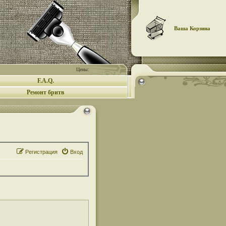
Ваша Корзина
Цены:
F.A.Q.
Ремонт бритв
Регистрация
Вход