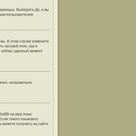
ференции
. Выберите
Да
, и вы
тым пользователем.
 вы. В этом случае измените
ть часовой пояс, как и
о сейчас удачный момент
ачит, неправильно
hpBB на ваш язык.
Если такого языкового
ы можете получить на сайте