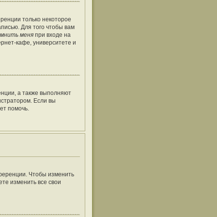
еренции только некоторое
аписью. Для того чтобы вам
мнить меня
при входе на
рнет-кафе, университете и
енции, а также выполняют
истратором. Если вы
ет помочь.
нференции. Чтобы изменить
ете изменить все свои