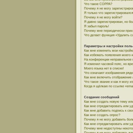
Что такое COPPA?
Почему я не могу зарегистриро
Я только что зарегистрировался
Почему я не могу войти?
Я давно зарегистрирован, но бо
Я забыл пароль!
Почему мне периодически прих
Что делает функция «Удалить c
Параметры и настройки поль
Как мне изменить мои настройк
Как избежать появления моего 
На конференции неправильное 
Я изменил часовой пояс, но вр
Моего языка нет в списке!
Что означают изображения ряд
Как мне включить отображение
Что такое звание и как я могу и
Когда я щёлкаю по ссылке «emai
Создание сообщений
Как мне создать новую тему ил
Как мне отредактировать или у
Как мне добавить подпись к с
Как мне создать опрос?
Почему я не могу добавить бол
Как мне отредактировать или у
Почему мне недоступны некот
Почему я не могу добавлять в