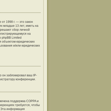
е от 1998 г. — это закон
х младше 13 лет, иметь на
азрешают сбор личной
регистрирующемуся на
о phpBB Limited
я объектом юридических
льзования и/или юридических
 он заблокировал ваш IP-
нистратору конференции.
ключена поддержка COPPA и
нференциях требуется, чтобы
. Эта информация