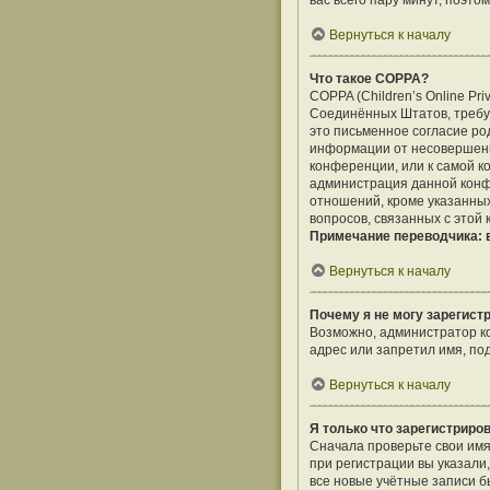
вас всего пару минут, поэто
Вернуться к началу
Что такое COPPA?
COPPA (Children’s Online Pri
Соединённых Штатов, требу
это письменное согласие ро
информации от несовершенно
конференции, или к самой к
администрация данной конф
отношений, кроме указанных
вопросов, связанных с этой
Примечание переводчика: в
Вернуться к началу
Почему я не могу зарегист
Возможно, администратор ко
адрес или запретил имя, по
Вернуться к началу
Я только что зарегистриров
Сначала проверьте свои имя
при регистрации вы указали
все новые учётные записи 