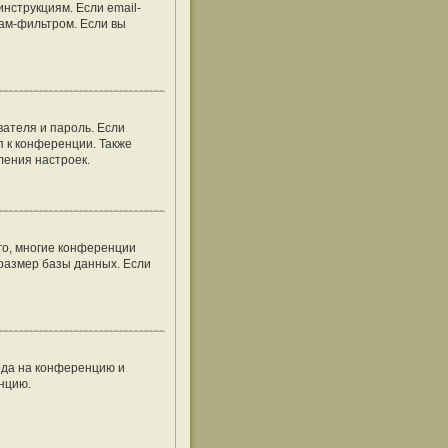
нструкциям. Если email-
пам-фильтром. Если вы
вателя и пароль. Если
п к конференции. Также
ления настроек.
го, многие конференции
размер базы данных. Если
хода на конференцию и
енцию.