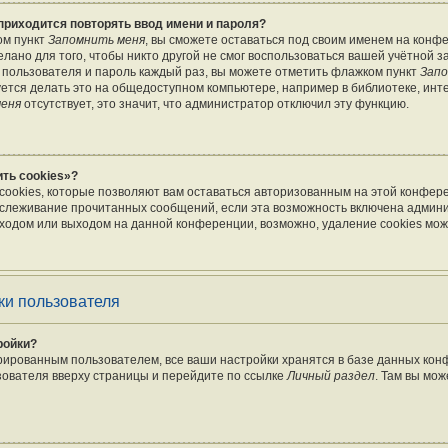
приходится повторять ввод имени и пароля?
ом пункт
Запомнить меня
, вы сможете оставаться под своим именем на конф
лано для того, чтобы никто другой не смог воспользоваться вашей учётной з
 пользователя и пароль каждый раз, вы можете отметить флажком пункт
Запо
тся делать это на общедоступном компьютере, например в библиотеке, инте
меня
отсутствует, это значит, что администратор отключил эту функцию.
ть cookies»?
cookies, которые позволяют вам оставаться авторизованным на этой конфер
отслеживание прочитанных сообщений, если эта возможность включена админ
ходом или выходом на данной конференции, возможно, удаление cookies мож
ки пользователя
ройки?
рированным пользователем, все ваши настройки хранятся в базе данных ко
зователя вверху страницы и перейдите по ссылке
Личный раздел
. Там вы мож