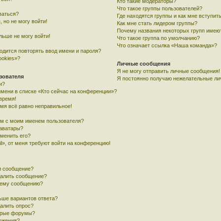
Кто такие модераторы?
Что такое группы пользователей?
ваться?
Где находятся группы и как мне вступить
, но не могу войти!
Как мне стать лидером группы?
Почему названия некоторых групп имею
льше не могу войти!
Что такое группа по умолчанию?
Что означает ссылка «Наша команда»?
одится повторять ввод имени и пароля?
ookies»?
Личные сообщения
Я не могу отправить личные сообщения!
зователя
Я постоянно получаю нежелательные ли
и?
имени в списке «Кто сейчас на конференции»?
время!
емя всё равно неправильное!
ом с моим именем пользователя?
 аватары?
зменить его?
l», от меня требуют войти на конференцию!
и сообщение?
далить сообщение?
воему сообщению?
ьше вариантов ответа?
далить опрос?
орые форумы?
ложения?