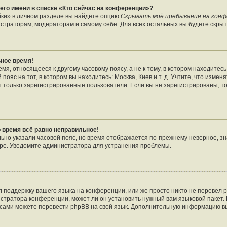
его имени в списке «Кто сейчас на конференции»?
йки» в личном разделе вы найдёте опцию
Скрывать моё пребывание на кон
страторам, модераторам и самому себе. Для всех остальных вы будете скры
ное время!
я, относящееся к другому часовому поясу, а не к тому, в котором находитесь
пояс на тот, в котором вы находитесь: Москва, Киев и т. д. Учтите, что изменя
т только зарегистрированные пользователи. Если вы не зарегистрированы, т
о время всё равно неправильное!
льно указали часовой пояс, но время отображается по-прежнему неверное, зн
ере. Уведомите администратора для устранения проблемы.
 поддержку вашего языка на конференции, или же просто никто не перевёл p
стратора конференции, может ли он установить нужный вам языковой пакет. 
ы сами можете перевести phpBB на свой язык. Дополнительную информацию в