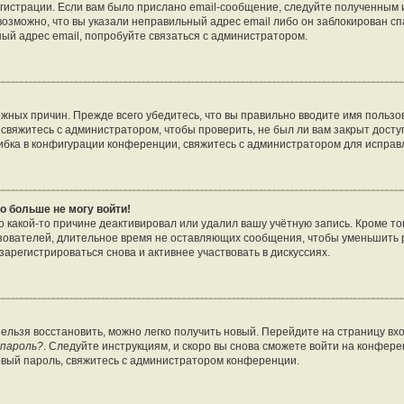
гистрации. Если вам было прислано email-сообщение, следуйте полученным и
возможно, что вы указали неправильный адрес email либо он заблокирован с
ный адрес email, попробуйте связаться с администратором.
жных причин. Прежде всего убедитесь, что вы правильно вводите имя пользо
свяжитесь с администратором, чтобы проверить, не был ли вам закрыт досту
бка в конфигурации конференции, свяжитесь с администратором для исправ
о больше не могу войти!
 какой-то причине деактивировал или удалил вашу учётную запись. Кроме то
зователей, длительное время не оставляющих сообщения, чтобы уменьшить 
арегистрироваться снова и активнее участвовать в дискуссиях.
нельзя восстановить, можно легко получить новый. Перейдите на страницу в
 пароль?
. Следуйте инструкциям, и скоро вы снова сможете войти на конфер
овый пароль, свяжитесь с администратором конференции.