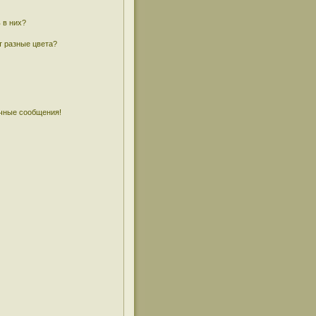
 в них?
т разные цвета?
чные сообщения!