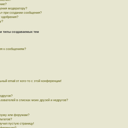
ние?
щения модератору?
ь» при создании сообщения?
 одобрения?
у?
и типы создаваемых тем
ия к сообщениям?
ный email от кого-то с этой конференции!
едругов?
ьзователей в списках моих друзей и недругов?
оруму или форумам?
льтатов?
лучил пустую страницу!
онференции?