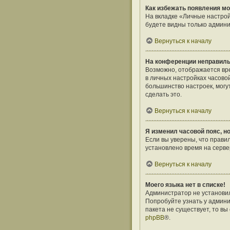
Как избежать появления мо
На вкладке «Личные настро
будете видны только админи
Вернуться к началу
На конференции неправиль
Возможно, отображается врем
в личных настройках часовой 
большинство настроек, могу
сделать это.
Вернуться к началу
Я изменил часовой пояс, н
Если вы уверены, что прави
установлено время на серв
Вернуться к началу
Моего языка нет в списке!
Администратор не установил
Попробуйте узнать у админи
пакета не существует, то в
phpBB
®.