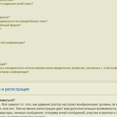
 и созданные мной темы?
дписок?
подписаться на определённую тему?
елённый форум?
?
этой конференции?
кции?
осу некорректного использования и/или юридических вопросов, связанных с этой кон
ратором конференции?
 и регистрация
роваться?
ь. Всё зависит от того, как администратор настроил конференцию: должны ли 
 или нет. Тем не менее регистрация даёт вам дополнительные возможности
ватары, личные сообщения, отправка email-сообщений, участие в группах и т.