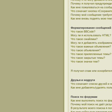
Почему я получил предупрежде
Как мне пожаловаться на сооб
Что означает кнопка «Сохранит
Почему моё сообщение требует
Как мне вновь поднять мою тем
Форматирование сообщений 
Что такое BBCode?
Могу ли я использовать HTML?
Что такое смайлики?
Могу ли я добавлять изображен
Что такое важные объявления?
Что такое объявления?
Что такое прилепленные темы?
Что такое закрытые темы?
Что такое значки тем?
Я получил спам или оскорбитель
Друзья и недруги
Что означают списки друзей и н
Как мне добавлять/удалять пол
Поиск по форумам
Как мне выполнить поиск по ф
Почему мой поиск не даёт резу
В результате моего поиска я по
Как мне найти пользователя к