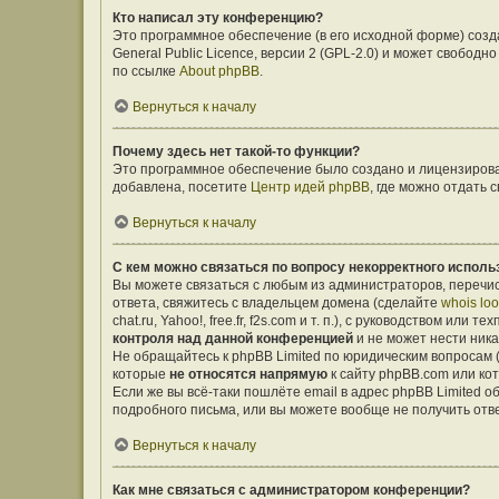
Кто написал эту конференцию?
Это программное обеспечение (в его исходной форме) соз
General Public Licence, версии 2 (GPL-2.0) и может свобо
по ссылке
About phpBB
.
Вернуться к началу
Почему здесь нет такой-то функции?
Это программное обеспечение было создано и лицензирован
добавлена, посетите
Центр идей phpBB
, где можно отдать
Вернуться к началу
С кем можно связаться по вопросу некорректного исполь
Вы можете связаться с любым из администраторов, перечис
ответа, свяжитесь с владельцем домена (сделайте
whois lo
chat.ru, Yahoo!, free.fr, f2s.com и т. п.), с руководством ил
контроля над данной конференцией
и не может нести ника
Не обращайтесь к phpBB Limited по юридическим вопросам (о
которые
не относятся напрямую
к сайту phpBB.com или ко
Если же вы всё-таки пошлёте email в адрес phpBB Limited
подробного письма, или вы можете вообще не получить отв
Вернуться к началу
Как мне связаться с администратором конференции?